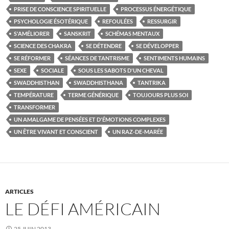
PRISE DE CONSCIENCE SPIRITUELLE
PROCESSUS ÉNERGÉTIQUE
PSYCHOLOGIE ÉSOTÉRIQUE
REFOULÉES
RESSURGIR
S'AMÉLIORER
SANSKRIT
SCHÉMAS MENTAUX
SCIENCE DES CHAKRA
SE DÉTENDRE
SE DÉVELOPPER
SE RÉFORMER
SÉANCES DE TANTRISME
SENTIMENTS HUMAINS
SEXE
SOCIALE
SOUS LES SABOTS D'UN CHEVAL
SWADDHISTHAN
SWADDHISTHANA
TANTRIKA
TEMPÉRATURE
TERME GÉNÉRIQUE
TOUJOURS PLUS SOI
TRANSFORMER
UN AMALGAME DE PENSÉES ET D'ÉMOTIONS COMPLEXES
UN ÊTRE VIVANT ET CONSCIENT
UN RAZ-DE-MARÉE
ARTICLES
LE DÉFI AMÉRICAIN
25 JUIN 2013