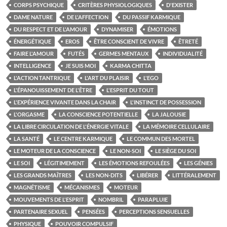
CORPS PSYCHIQUE
CRITÈRES PHYSIOLOGIQUES
D'EXISTER
DAME NATURE
DE L'AFFECTION
DU PASSIF KARMIQUE
DU RESPECT ET DE L'AMOUR
DYNAMISER
ÉMOTIONS
ÉNERGÉTIQUE
EROS
ÊTRE CONSCIENT DE VIVRE
ÊTRETÉ
FAIRE L'AMOUR
FUTÉS
GERMES MENTAUX
INDIVIDUALITÉ
INTELLIGENCE
JE SUIS MOI
KARMA CHITTA
L'ACTION TANTRIQUE
L'ART DU PLAISIR
L'EGO
L'ÉPANOUISSEMENT DE L'ÊTRE
L'ESPRIT DU TOUT
L'EXPÉRIENCE VIVANTE DANS LA CHAIR
L'INSTINCT DE POSSESSION
L'ORGASME
LA CONSCIENCE POTENTIELLE
LA JALOUSIE
LA LIBRE CIRCULATION DE L'ÉNERGIE VITALE
LA MÉMOIRE CELLULAIRE
LA SANTÉ
LE CENTRE KARMIQUE
LE COMMUN DES MORTEL
LE MOTEUR DE LA CONSCIENCE
LE NON-SOI
LE SIÈGE DU SOI
LE SOI
LÉGITIMEMENT
LES ÉMOTIONS REFOULÉES
LES GÉNIES
LES GRANDS MAÎTRES
LES NON-DITS
LIBÉRER
LITTÉRALEMENT
MAGNÉTISME
MÉCANISMES
MOTEUR
MOUVEMENTS DE L'ESPRIT
NOMBRIL
PARAPLUIE
PARTENAIRE SEXUEL
PENSÉES
PERCEPTIONS SENSUELLES
PHYSIQUE
POUVOIR COMPULSIF