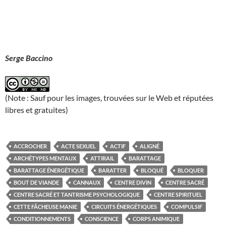
Serge Baccino
(Note : Sauf pour les images, trouvées sur le Web et réputées
libres et gratuites)
ACCROCHER
ACTE SEXUEL
ACTIF
ALIGNÉ
ARCHÉTYPES MENTAUX
ATTIRAIL
BARATTAGE
BARATTAGE ÉNERGÉTIQUE
BARATTER
BLOQUÉ
BLOQUER
BOUT DE VIANDE
CANNAUX
CENTRE DIVIN
CENTRE SACRÉ
CENTRE SACRÉ ET TANTRISME PSYCHOLOGIQUE
CENTRE SPIRITUEL
CETTE FÂCHEUSE MANIE
CIRCUITS ÉNERGÉTIQUES
COMPULSIF
CONDITIONNEMENTS
CONSCIENCE
CORPS ANIMIQUE