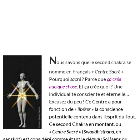
N
ous savons que le second chakra se
nomme en Français
« Centre Sacré »
Pourquoi
sacré
? Parce que
ça crée
quelque chose
. Et ça crée quoi ? Une
individualité consciente et éternelle…
Excusez du peu !
Ce Centre a pour
fonction de
« libérer »
la conscience
potentielle contenu dans l’esprit du Tout.
Ce second Chakra en montant, ou
«
Centre Sacré
» (
Swaddhisthana
, en
sanskrit) est considéré comme étant le
siège du Soi
(sens du