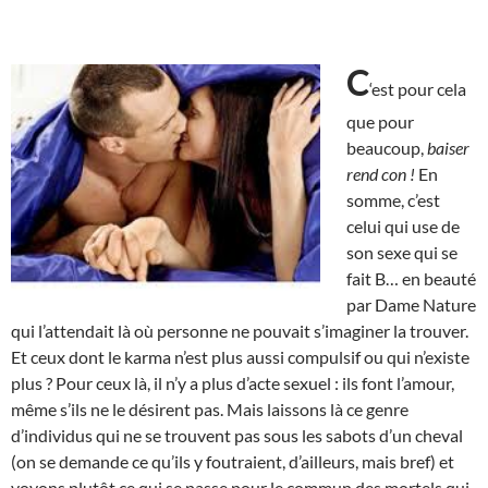
C
‘est pour cela
que pour
beaucoup,
baiser
rend con !
En
somme, c’est
celui qui use de
son sexe qui se
fait B… en beauté
par Dame Nature
qui l’attendait là où personne ne pouvait s’imaginer la trouver.
Et ceux dont le karma n’est plus aussi compulsif ou qui n’existe
plus ? Pour ceux là, il n’y a plus d’acte sexuel : ils font l’amour,
même s’ils ne le désirent pas. Mais laissons là ce genre
d’individus qui ne se trouvent pas sous les sabots d’un cheval
(on se demande ce qu’ils y foutraient, d’ailleurs, mais bref) et
voyons plutôt ce qui se passe pour le commun des mortels qui