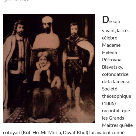
D
e son
vivant, la très
célèbre
Madame
Héléna
Pétrovna
Blavatsky,
cofondatrice
de la fameuse
Société
théosophique
(1885)
racontait que
les Grands
Maîtres qu’elle
côtoyait (Kut-Hu-Mi, Moria, Djwal-Khul) lui avaient confié