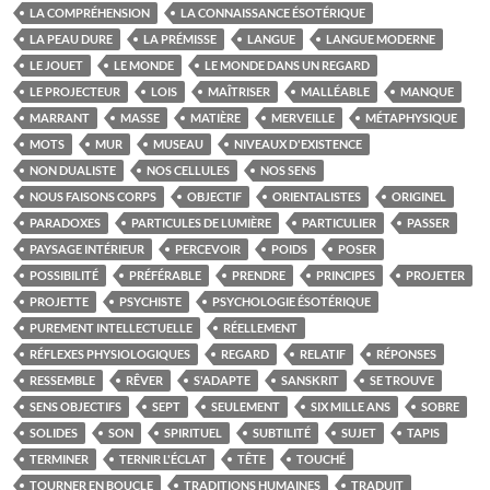
LA COMPRÉHENSION
LA CONNAISSANCE ÉSOTÉRIQUE
LA PEAU DURE
LA PRÉMISSE
LANGUE
LANGUE MODERNE
LE JOUET
LE MONDE
LE MONDE DANS UN REGARD
LE PROJECTEUR
LOIS
MAÎTRISER
MALLÉABLE
MANQUE
MARRANT
MASSE
MATIÈRE
MERVEILLE
MÉTAPHYSIQUE
MOTS
MUR
MUSEAU
NIVEAUX D'EXISTENCE
NON DUALISTE
NOS CELLULES
NOS SENS
NOUS FAISONS CORPS
OBJECTIF
ORIENTALISTES
ORIGINEL
PARADOXES
PARTICULES DE LUMIÈRE
PARTICULIER
PASSER
PAYSAGE INTÉRIEUR
PERCEVOIR
POIDS
POSER
POSSIBILITÉ
PRÉFÉRABLE
PRENDRE
PRINCIPES
PROJETER
PROJETTE
PSYCHISTE
PSYCHOLOGIE ÉSOTÉRIQUE
PUREMENT INTELLECTUELLE
RÉELLEMENT
RÉFLEXES PHYSIOLOGIQUES
REGARD
RELATIF
RÉPONSES
RESSEMBLE
RÊVER
S'ADAPTE
SANSKRIT
SE TROUVE
SENS OBJECTIFS
SEPT
SEULEMENT
SIX MILLE ANS
SOBRE
SOLIDES
SON
SPIRITUEL
SUBTILITÉ
SUJET
TAPIS
TERMINER
TERNIR L'ÉCLAT
TÊTE
TOUCHÉ
TOURNER EN BOUCLE
TRADITIONS HUMAINES
TRADUIT