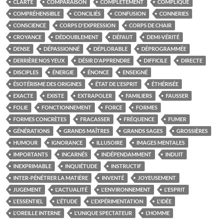
CLARTÉ
COMPARAISON
COMPLÈTEMENT
COMPLIQUE
COMPRÉHENSIBLE
CONCILIÉS
CONFUSION
CONNERIES
CONSCIENCE
CORPS D'EXPRESSION
CORPS DE CHAIR
CROYANCE
DÉDOUBLEMENT
DÉFAUT
DEMI-VÉRITÉ
DENSE
DÉPASSIONNÉ
DÉPLORABLE
DÉPROGRAMMÉE
DERRIÈRE NOS YEUX
DÉSIR D'APPRENDRE
DIFFICILE
DIRECTE
DISCIPLES
ÉNERGIE
ÉNONCE
ENSEIGNÉ
ÉSOTÉRISME DES ORIGINES
ÉTAT DE L'ESPRIT
ÉTHÉRISÉE
EXACTE
EXISTE
EXTRAPOLER
FAMILIERS
FAUSSER
FOLIE
FONCTIONNEMENT
FORCE
FORMES
FORMES CONCRÈTES
FRACASSER
FRÉQUENCE
FUMER
GÉNÉRATIONS
GRANDS MAÎTRES
GRANDS SAGES
GROSSIÈRES
HUMOUR
IGNORANCE
ILLUSOIRE
IMAGES MENTALES
IMPORTANTS
INCARNÉS
INDÉPENDAMMENT
INDUIT
INEXPRIMABLE
INQUIÉTUDE
INSTRUCTIF
INTER-PÉNÉTRER LA MATIÈRE
INVENTÉ
JOYEUSEMENT
JUGEMENT
L'ACTUALITÉ
L'ENVIRONNEMENT
L'ESPRIT
L'ESSENTIEL
L'ÉTUDE
L'EXPÉRIMENTATION
L'IDÉE
L'OREILLE INTERNE
L'UNIQUE SPECTATEUR
L’HOMME