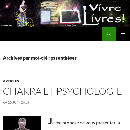
Aller
au
contenu
Recherche
MENU
PRINCI
Archives par mot-clé : parenthèses
ARTICLES
CHAKRA ET PSYCHOLOGIE
20 JUIN 2013
J
e me propose de vous présenter la