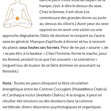
hampe, c’est-à-dire le dessus du sexe.
Chez la femme, il est situé à la
commissure des grandes lèvres ou juste
au-dessus du clitoris.) Avoir peur du sexe
opposé ou en avoir une vision ou une
approche dégradante. Désir de dominer le conjoint ou l’autre
sexe en général. Manque d’aptitude à donner et/ou à recevoir
du plaisir,
sous toutes ses formes
. Peur de ne pas «
assurer
», de
«
ne pas être
à la hauteur.
» Chez l’homme, forme le macho, pour
les femme, produit la ce que l’on souvent «
la
castratrice
»
(orgueil issu de la peur de se faire dominer en assumant sa
féminité.)
Nota
: Toutes les peurs bloquent la libre circulation
énergétique entre les Centres Coccygien (
Muladdhara Chakra
)
et Cardiaque inclus (
Anahata Chakra.
) A la longue, il peut en
résulter des tensions ou des douleurs dans la colonne
vertébrale, divers désordres psychologiques et organiques