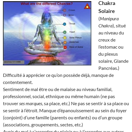
Chakra
Solaire
(
Manipura
Chakra
), situé
au niveau du
creux de
l’estomac ou
du plexus
solaire, Glande
Pancréas.)
Difficulté à apprécier ce qu’on possède déjà, manque de
contentement.
Sentiment de mal être ou de malaise au niveau familial,
professionnel, social, ethnique ou même humain (ne pas
trouver
ses marques
, sa place, etc.) Ne pas se sentir à sa place ou
se sentir à l’étroit. Manque d’épanouissement au sein du foyer
(conjoint) d’une famille (parents ou enfants) ou d’un groupe
(associations, groupements, sectes, etc.)
Avoir du mal à s’accorder du plaisir ou à l’accorder aux autres.