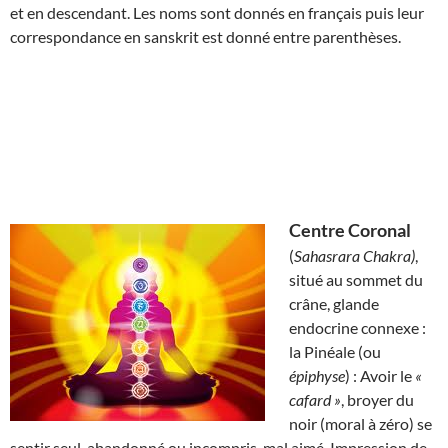
et en descendant. Les noms sont donnés en français puis leur
correspondance en sanskrit est donné entre parenthèses.
Centre Coronal
(
Sahasrara Chakra)
,
situé au sommet du
crâne, glande
endocrine connexe :
la Pinéale (ou
épiphyse
) : Avoir le
«
cafard »
, broyer du
noir (moral à zéro) se
sentir seul, abandonné ou incompris, mal aimé. Impression de