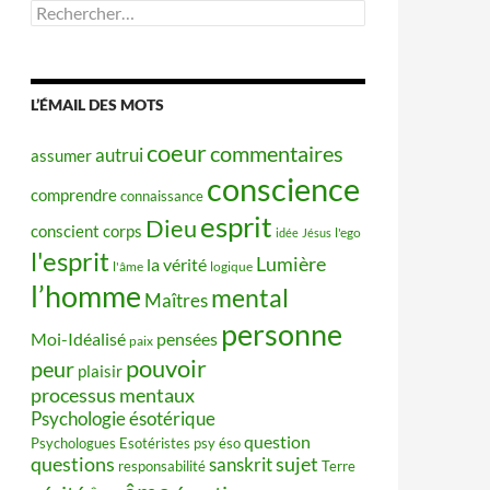
Rechercher :
L’ÉMAIL DES MOTS
coeur
commentaires
autrui
assumer
conscience
comprendre
connaissance
esprit
Dieu
conscient
corps
idée
Jésus
l'ego
l'esprit
Lumière
la vérité
l'âme
logique
l’homme
mental
Maîtres
personne
Moi-Idéalisé
pensées
paix
pouvoir
peur
plaisir
processus mentaux
Psychologie ésotérique
question
Psychologues Esotéristes
psy éso
questions
sujet
sanskrit
responsabilité
Terre