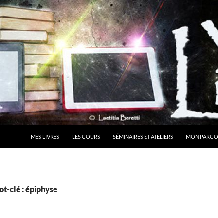
MES LIVRES
LES COURS
SÉMINAIRES ET ATELIERS
MON PARCO
t-clé : épiphyse