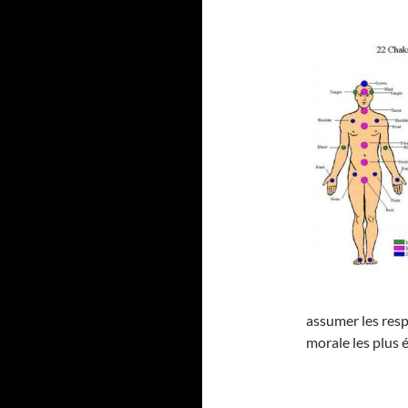
assumer les resp
morale les plus 