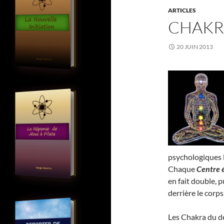
ARTICLES
CHAKR
20 JUIN 2013
psychologiques 
Chaque
Centre 
en fait double, 
derrière le corps
Les Chakra du de