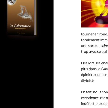
tourner en rond,
totalement imme
une sorte de
cla
trop avec ce qui
Dès lors, les éne
plus dans
le Can
épinière et no
divinité.
En fait, nous s
conscience
, car
indéfectible et 