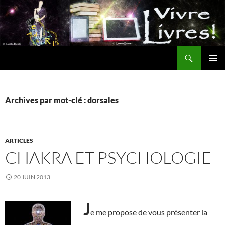
Aller
au
contenu
Recherche
MENU
PRINCI
Archives par mot-clé : dorsales
ARTICLES
CHAKRA ET PSYCHOLOGIE
20 JUIN 2013
J
e me propose de vous présenter la