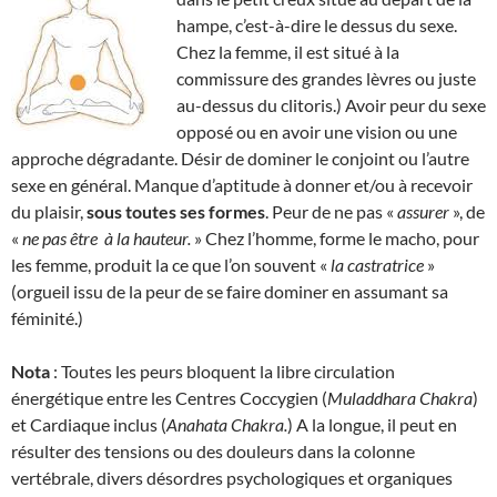
hampe, c’est-à-dire le dessus du sexe.
Chez la femme, il est situé à la
commissure des grandes lèvres ou juste
au-dessus du clitoris.) Avoir peur du sexe
opposé ou en avoir une vision ou une
approche dégradante. Désir de dominer le conjoint ou l’autre
sexe en général. Manque d’aptitude à donner et/ou à recevoir
du plaisir,
sous toutes ses formes
. Peur de ne pas «
assurer
», de
«
ne pas être
à la hauteur.
» Chez l’homme, forme le macho, pour
les femme, produit la ce que l’on souvent «
la
castratrice
»
(orgueil issu de la peur de se faire dominer en assumant sa
féminité.)
Nota
: Toutes les peurs bloquent la libre circulation
énergétique entre les Centres Coccygien (
Muladdhara Chakra
)
et Cardiaque inclus (
Anahata Chakra.
) A la longue, il peut en
résulter des tensions ou des douleurs dans la colonne
vertébrale, divers désordres psychologiques et organiques