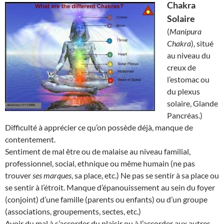
Chakra
Solaire
(
Manipura
Chakra
), situé
au niveau du
creux de
l’estomac ou
du plexus
solaire, Glande
Pancréas.)
Difficulté à apprécier ce qu’on possède déjà, manque de
contentement.
Sentiment de mal être ou de malaise au niveau familial,
professionnel, social, ethnique ou même humain (ne pas
trouver
ses marques
, sa place, etc.) Ne pas se sentir à sa place ou
se sentir à l’étroit. Manque d’épanouissement au sein du foyer
(conjoint) d’une famille (parents ou enfants) ou d’un groupe
(associations, groupements, sectes, etc.)
Avoir du mal à s’accorder du plaisir ou à l’accorder aux autres.