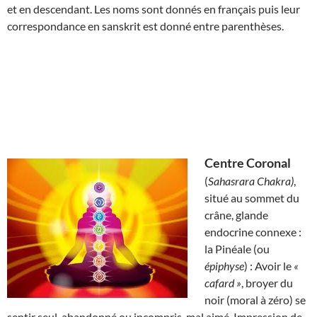
et en descendant. Les noms sont donnés en français puis leur
correspondance en sanskrit est donné entre parenthèses.
Centre Coronal
(
Sahasrara Chakra)
,
situé au sommet du
crâne, glande
endocrine connexe :
la Pinéale (ou
épiphyse
) : Avoir le
«
cafard »
, broyer du
noir (moral à zéro) se
sentir seul, abandonné ou incompris, mal aimé. Impression de