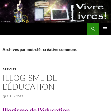
Aller
au
contenu
Recherche
MENU
PRINCI
Archives par mot-clé : créative commons
ARTICLES
ILLOGISME DE
L’ÉDUCATION
1 JUIN 2013
Illogisme de l’éducation