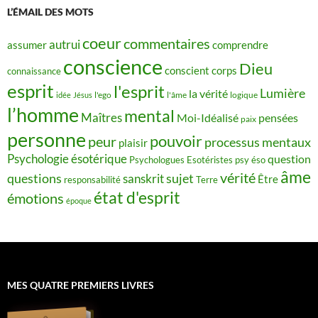
L’ÉMAIL DES MOTS
coeur
commentaires
autrui
assumer
comprendre
conscience
Dieu
conscient
corps
connaissance
esprit
l'esprit
Lumière
la vérité
idée
Jésus
l'ego
l'âme
logique
l’homme
mental
Maîtres
Moi-Idéalisé
pensées
paix
personne
pouvoir
peur
processus mentaux
plaisir
Psychologie ésotérique
question
Psychologues Esotéristes
psy éso
âme
vérité
questions
sujet
sanskrit
Être
responsabilité
Terre
état d'esprit
émotions
époque
MES QUATRE PREMIERS LIVRES