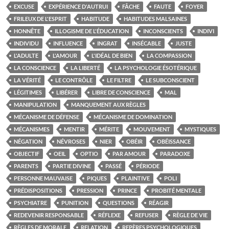
EXCUSE
EXPÉRIENCE D'AUTRUI
FÂCHE
FAUTE
FOYER
FRILEUX DE L'ESPRIT
HABITUDE
HABITUDES MALSAINES
HONNÊTE
ILLOGISME DE L'ÉDUCATION
INCONSCIENTS
INDIVI
INDIVIDU
INFLUENCE
INGRAT
INSÉCABLE
JUSTE
L'ADULTE
L'AMOUR
L'IDÉAL DE BIEN
LA COMPASSION
LA CONSCIENCE
LA LIBERTÉ
LA PSYCHOLOGIE ÉSOTÉRIQUE
LA VÉRITÉ
LE CONTRÔLE
LE FILTRE
LE SUBCONSCIENT
LÉGITIMES
LIBÉRER
LIBRE DE CONSCIENCE
MAL
MANIPULATION
MANQUEMENT AUX RÈGLES
MÉCANISME DE DÉFENSE
MÉCANISME DE DOMINATION
MÉCANISMES
MENTIR
MÉRITE
MOUVEMENT
MYSTIQUES
NÉGATION
NÉVROSES
NIER
OBÉIR
OBÉISSANCE
OBJECTIF
OEIL
OPTIO
PAR AMOUR
PARADOXE
PARENTS
PARTIE DIVINE
PASSÉ
PÉRIODE
PERSONNE MAUVAISE
PIQUES
PLAINTIVE
POLI
PRÉDISPOSITIONS
PRESSION
PRINCE
PROBITÉ MENTALE
PSYCHIATRE
PUNITION
QUESTIONS
RÉAGIR
REDEVENIR RESPONSABLE
RÉFLEXE
REFUSER
RÈGLE DE VIE
RÈGLES DE MORALE
RELATION
REPÈRES PSYCHOLOGIQUES