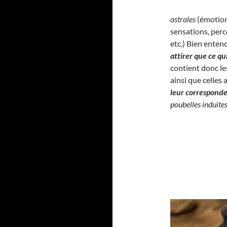
astrales
(émotion
sensations, perc
etc.) Bien enten
attirer que ce q
contient donc l
ainsi que celles
leur correspond
poubelles induite