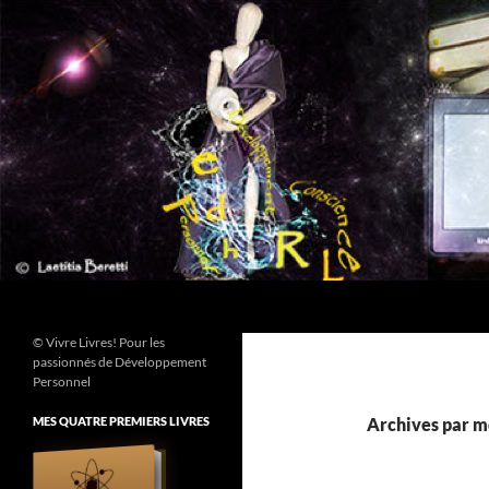
Aller
au
contenu
Recherche
© Vivre Livres! Pour les
passionnés de Développement
Personnel
MES QUATRE PREMIERS LIVRES
Archives par mo