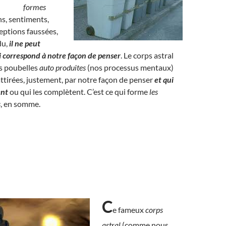
formes
s, sentiments,
eptions faussées,
du,
il ne peut
ui correspond à notre façon de penser
. Le corps astral
es poubelles
auto produites
(nos processus mentaux)
 attirées, justement, par notre façon de penser
et qui
ent
ou qui les complètent. C’est ce qui forme
les
s
, en somme.
C
e fameux
corps
astral
(comme nous