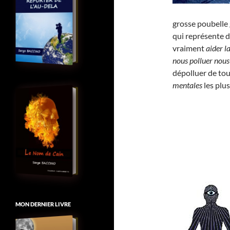
grosse poubelle 
qui représente 
vraiment
aider l
nous polluer no
dépolluer de to
mentales
les plu
MON DERNIER LIVRE