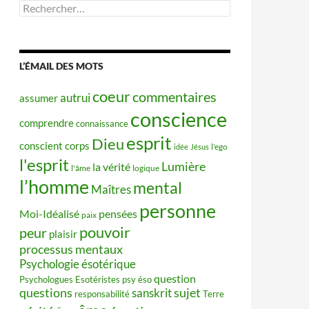
Rechercher :
L’ÉMAIL DES MOTS
coeur
commentaires
autrui
assumer
conscience
comprendre
connaissance
esprit
Dieu
conscient
corps
idée
Jésus
l'ego
l'esprit
Lumière
la vérité
l'âme
logique
l’homme
mental
Maîtres
personne
Moi-Idéalisé
pensées
paix
pouvoir
peur
plaisir
processus mentaux
Psychologie ésotérique
question
Psychologues Esotéristes
psy éso
questions
sujet
sanskrit
responsabilité
Terre