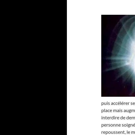
puis accélérer se
place mais augme
interdire de dem
personne soignée.
repoussent, le moi