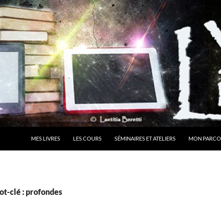
MES LIVRES
LES COURS
SÉMINAIRES ET ATELIERS
MON PARCO
t-clé : profondes