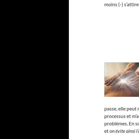
moins (-) s’atti
passe, elle peut
processus et m’a
problèmes. En 
et
on évite ainsi 