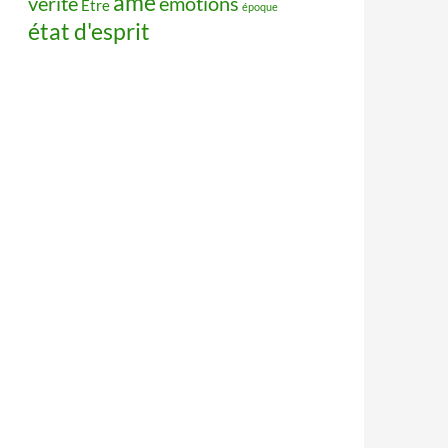
âme
vérité
émotions
Être
époque
état d'esprit