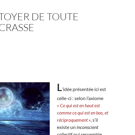
TOYER DE TOUTE
 CRASSE
L
‘idée présentée ici est
celle-ci : selon l’axiome
« Ce qui est en haut est
comme ce qui est en bas, et
réciproquement »
, s’il
existe un
inconscient
collectif
qui ressemble