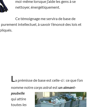
moi-même lorsque j’aide les gens à se
nettoyer, énergétiquement.
Ce témoignage me servira de base de
 purement intellectuel, à savoir l’énoncé des lois et
pliqués.
L
a prémisse de base est celle-ci : ce que l’on
nomme notre
corps astral
est
un aimant-
poubelle
qui attire
toutes
les