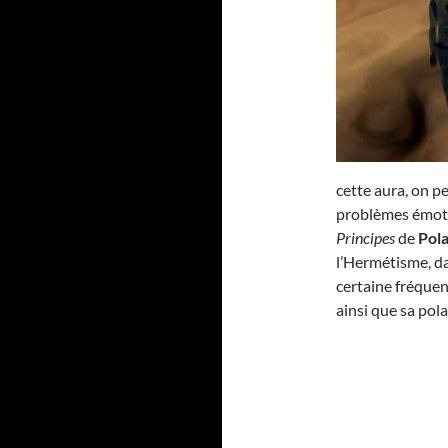
cette aura, on pe
problèmes émotio
Principes
de
Pola
l’Hermétisme, d
certaine fréquen
ainsi que sa pola