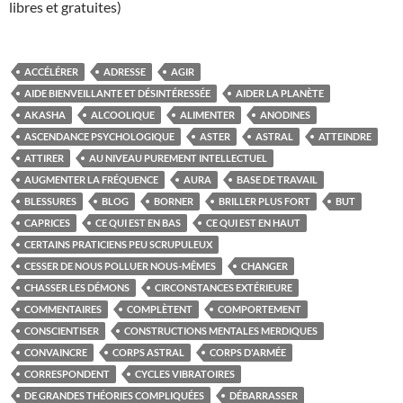
libres et gratuites)
ACCÉLÉRER
ADRESSE
AGIR
AIDE BIENVEILLANTE ET DÉSINTÉRESSÉE
AIDER LA PLANÈTE
AKASHA
ALCOOLIQUE
ALIMENTER
ANODINES
ASCENDANCE PSYCHOLOGIQUE
ASTER
ASTRAL
ATTEINDRE
ATTIRER
AU NIVEAU PUREMENT INTELLECTUEL
AUGMENTER LA FRÉQUENCE
AURA
BASE DE TRAVAIL
BLESSURES
BLOG
BORNER
BRILLER PLUS FORT
BUT
CAPRICES
CE QUI EST EN BAS
CE QUI EST EN HAUT
CERTAINS PRATICIENS PEU SCRUPULEUX
CESSER DE NOUS POLLUER NOUS-MÊMES
CHANGER
CHASSER LES DÉMONS
CIRCONSTANCES EXTÉRIEURE
COMMENTAIRES
COMPLÈTENT
COMPORTEMENT
CONSCIENTISER
CONSTRUCTIONS MENTALES MERDIQUES
CONVAINCRE
CORPS ASTRAL
CORPS D'ARMÉE
CORRESPONDENT
CYCLES VIBRATOIRES
DE GRANDES THÉORIES COMPLIQUÉES
DÉBARRASSER