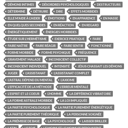
DÉMONS INTIMES
DÉSORDRES PSYCHOLOGIQUES
DESTRUCTEURS
DÉTERMINE
DÉTRUIRE
DIRE
EFFETS MORBIDES
ELLE M'AIDE À L'AIDER
ÉMOTIONS
EN APPARENCE
EN MASSE
EN QUELQUES SECONDES
EN RÉACTION
EN REGARD
ÉNERGÉTIQUEMENT
ÉNERGIES MORBIDES
ÉTUDE SUR L'HERMÉTISME
EXERCICE PRATIQUE
FAIRE
FAIRE NAÎTRE
FAIRE RÉAGIR
FAIRE SENTIR
FONCTIONNE
FORME MORBIDE
FORME PSYCHIQUE
FRÉQUENCE
GRAVEMENT MALADE
INCONSCIENT COLLECTIF
INCONSCIENT INDIVIDUEL
INTENSITÉ
JÉSUS CHASSAIT LES DÉMONS
JUGER
L'ASSISTANAT
L'ASSISTANAT COMPLET
L'ASTRAL DÉPEND DU MENTAL
L'AXIOME
L'EFFICACITÉ DE LA MÉTHODE
L'ERREUR MENTALE
L'ESPRIT ET LE COEUR
L’HOMME
LA DIFFÉRENCE VIBRATOIRE
LA FORME ASTRALE MORBIDE
LA LOI IMPLIQUÉE
LA PARTIE PSYCHOLOGIQUE
LA PARTIE PUREMENT ÉNERGÉTIQUE
LA PARTIE PUREMENT THÉORIQUE
LA PERSONNE SOIGNÉE
LA PRÉMISSE DE BASE
LA PSYCHOLOGIE
LAISSER BRILLER
LATIN
LE FOIE
LE MOINS ET LE MOINS SE REPOUSSENT