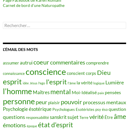
Page Facebook de Karen Romani
Carnet de bord d’une Naturopathe
Rechercher :
L’ÉMAIL DES MOTS
coeur
commentaires
autrui
assumer
comprendre
conscience
Dieu
conscient
corps
connaissance
esprit
l'esprit
Lumière
la vérité
idée
Jésus
l'ego
l'âme
logique
l’homme
mental
Maîtres
Moi-Idéalisé
pensées
paix
personne
pouvoir
peur
processus mentaux
plaisir
Psychologie ésotérique
question
Psychologues Esotéristes
psy éso
âme
vérité
questions
sujet
sanskrit
Être
responsabilité
Terre
état d'esprit
émotions
époque