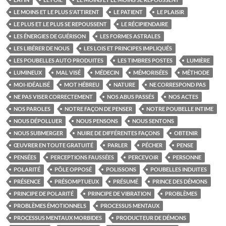
LE MOINS ET LE PLUS S'ATTIRENT
LE PATIENT
LE PLAISIR
LE PLUS ET LE PLUS SE REPOUSSENT
LE RÉCIPIENDAIRE
LES ÉNERGIES DE GUÉRISON
LES FORMES ASTRALES
LES LIBÉRER DE NOUS
LES LOIS ET PRINCIPES IMPLIQUÉS
LES POUBELLES AUTO PRODUITES
LES TIMBRES POSTES
LUMIÈRE
LUMINEUX
MAL VISÉ
MÉDECIN
MÉMORISÉES
MÉTHODE
MOI-IDÉALISÉ
MOT HÉBREU
NATURE
NE CORRESPOND PAS
NE PAS VISER CORRECTEMENT
NOS ABUS PASSÉS
NOS ACTES
NOS PAROLES
NOTRE FAÇON DE PENSER
NOTRE POUBELLE INTIME
NOUS DÉPOLLUER
NOUS PENSONS
NOUS SENTONS
NOUS SUBMERGER
NUIRE DE DIFFÉRENTES FAÇONS
OBTENIR
ŒUVRER EN TOUTE GRATUITÉ
PARLER
PÉCHER
PENSE
PENSÉES
PERCEPTIONS FAUSSÉES
PERCEVOIR
PERSONNE
POLARITÉ
PÔLE OPPOSÉ
POLISSONS
POUBELLES INDUITES
PRÉSENCE
PRÉSOMPTUEUX
PRÉSUMÉ
PRINCE DES DÉMONS
PRINCIPE DE POLARITÉ
PRINCIPE DE VIBRATION
PROBLÈMES
PROBLÈMES ÉMOTIONNELS
PROCESSUS MENTAUX
PROCESSUS MENTAUX MORBIDES
PRODUCTEUR DE DÉMONS