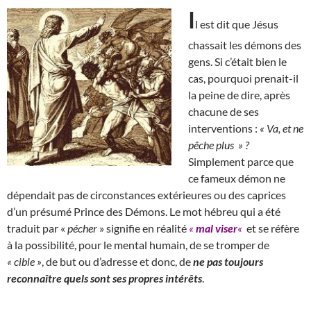
I
l est dit que Jésus
chassait les démons des
gens. Si c’était bien le
cas, pourquoi prenait-il
la peine de dire, après
chacune de ses
interventions :
« Va, et ne
pêche plus » ?
Simplement parce que
ce fameux démon ne
dépendait pas de circonstances extérieures ou des caprices
d’un présumé Prince des Démons. Le mot hébreu qui a été
traduit par «
pécher
» signifie en réalité
«
mal viser
«
et se réfère
à la possibilité, pour le mental humain, de se tromper de
« cible »
, de but ou d’adresse et donc, de
ne pas toujours
reconnaître quels sont ses propres intérêts
.