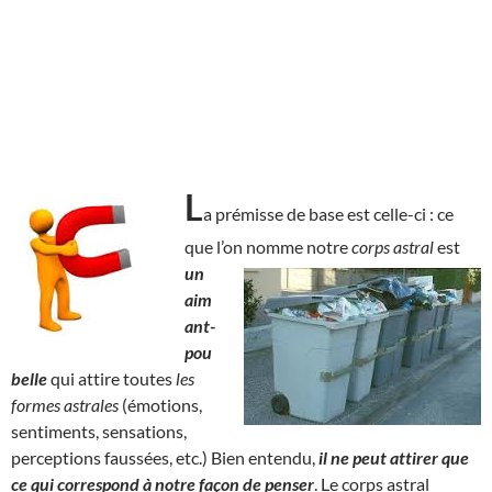
L
a prémisse de base est celle-ci : ce
que l’on nomme notre
corps astral
est
un
aim
ant-
pou
belle
qui attire toutes
les
formes astrales
(émotions,
sentiments, sensations,
perceptions faussées, etc.) Bien entendu,
il ne peut attirer que
ce qui correspond à notre façon de penser
. Le corps astral