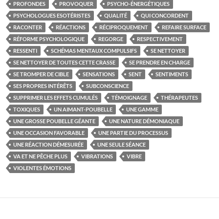
PROFONDES
PROVOQUER
PSYCHO-ÉNERGÉTIQUES
PSYCHOLOGUES ESOTÉRISTES
QUALITÉ
QUI CONCORDENT
RACONTER
RÉACTIONS
RÉCIPROQUEMENT
REFAIRE SURFACE
RÉFORME PSYCHOLOGIQUE
REGORGE
RESPECTIVEMENT
RESSENTI
SCHÉMAS MENTAUX COMPULSIFS
SE NETTOYER
SE NETTOYER DE TOUTES CETTE CRASSE
SE PRENDRE EN CHARGE
SE TROMPER DE CIBLE
SENSATIONS
SENT
SENTIMENTS
SES PROPRES INTÉRÊTS
SUBCONSCIENCE
SUPPRIMER LES EFFETS CUMULÉS
TÉMOIGNAGE
THÉRAPEUTES
TOXIQUES
UN AIMANT-POUBELLE
UNE GAMME
UNE GROSSE POUBELLE GÉANTE
UNE NATURE DÉMONIAQUE
UNE OCCASION FAVORABLE
UNE PARTIE DU PROCESSUS
UNE RÉACTION DÉMESURÉE
UNE SEULE SÉANCE
VA ET NE PÊCHE PLUS
VIBRATIONS
VIBRE
VIOLENTES ÉMOTIONS