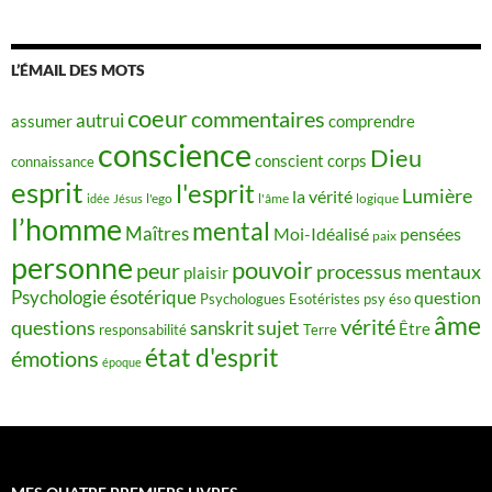
L’ÉMAIL DES MOTS
coeur
commentaires
autrui
assumer
comprendre
conscience
Dieu
conscient
corps
connaissance
esprit
l'esprit
Lumière
la vérité
idée
Jésus
l'ego
l'âme
logique
l’homme
mental
Maîtres
Moi-Idéalisé
pensées
paix
personne
pouvoir
peur
processus mentaux
plaisir
Psychologie ésotérique
question
Psychologues Esotéristes
psy éso
âme
vérité
questions
sujet
sanskrit
Être
responsabilité
Terre
état d'esprit
émotions
époque