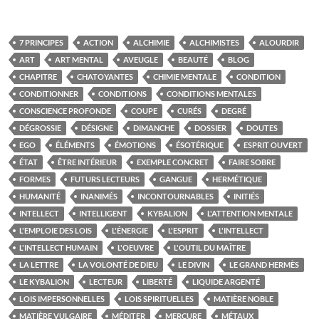
7 PRINCIPES
ACTION
ALCHIMIE
ALCHIMISTES
ALOURDIR
ART
ART MENTAL
AVEUGLE
BEAUTÉ
BLOG
CHAPITRE
CHATOYANTES
CHIMIE MENTALE
CONDITION
CONDITIONNER
CONDITIONS
CONDITIONS MENTALES
CONSCIENCE PROFONDE
COUPE
CURÉS
DEGRÉ
DÉGROSSIE
DÉSIGNE
DIMANCHE
DOSSIER
DOUTES
EGO
ÉLÉMENTS
ÉMOTIONS
ÉSOTÉRIQUE
ESPRIT OUVERT
ÉTAT
ÊTRE INTÉRIEUR
EXEMPLE CONCRET
FAIRE SOBRE
FORMES
FUTURS LECTEURS
GANGUE
HERMÉTIQUE
HUMANITÉ
INANIMÉS
INCONTOURNABLES
INITIÉS
INTELLECT
INTELLIGENT
KYBALION
L'ATTENTION MENTALE
L'EMPLOIE DES LOIS
L'ÉNERGIE
L'ESPRIT
L'INTELLECT
L'INTELLECT HUMAIN
L'OEUVRE
L'OUTIL DU MAÎTRE
LA LETTRE
LA VOLONTÉ DE DIEU
LE DIVIN
LE GRAND HERMÈS
LE KYBALION
LECTEUR
LIBERTÉ
LIQUIDE ARGENTÉ
LOIS IMPERSONNELLES
LOIS SPIRITUELLES
MATIÈRE NOBLE
MATIÈRE VULGAIRE
MÉDITER
MERCURE
MÉTAUX