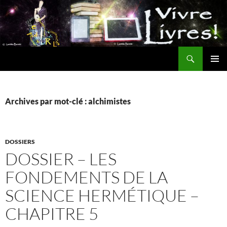
Aller
au
contenu
Recherche
MENU
PRINCI
Archives par mot-clé : alchimistes
DOSSIERS
DOSSIER – LES
FONDEMENTS DE LA
SCIENCE HERMÉTIQUE –
CHAPITRE 5