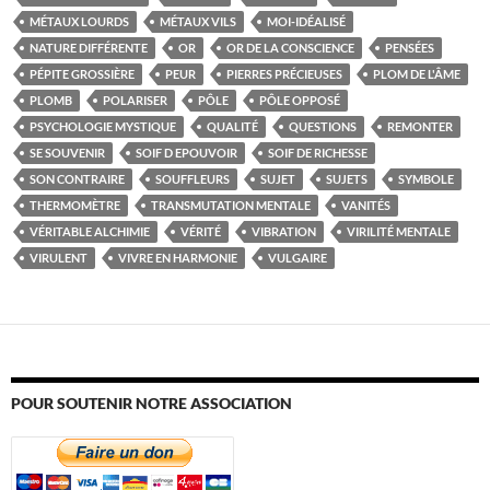
MÉTAUX LOURDS
MÉTAUX VILS
MOI-IDÉALISÉ
NATURE DIFFÉRENTE
OR
OR DE LA CONSCIENCE
PENSÉES
PÉPITE GROSSIÈRE
PEUR
PIERRES PRÉCIEUSES
PLOM DE L'ÂME
PLOMB
POLARISER
PÔLE
PÔLE OPPOSÉ
PSYCHOLOGIE MYSTIQUE
QUALITÉ
QUESTIONS
REMONTER
SE SOUVENIR
SOIF D EPOUVOIR
SOIF DE RICHESSE
SON CONTRAIRE
SOUFFLEURS
SUJET
SUJETS
SYMBOLE
THERMOMÈTRE
TRANSMUTATION MENTALE
VANITÉS
VÉRITABLE ALCHIMIE
VÉRITÉ
VIBRATION
VIRILITÉ MENTALE
VIRULENT
VIVRE EN HARMONIE
VULGAIRE
POUR SOUTENIR NOTRE ASSOCIATION