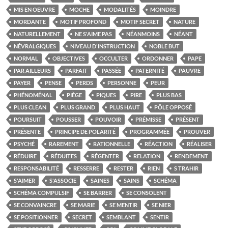
MIS EN OEUVRE
MOCHE
MODALITÉS
MOINDRE
MORDANTE
MOTIF PROFOND
MOTIF SECRET
NATURE
NATURELLEMENT
NE S'AIME PAS
NÉANMOINS
NÉANT
NÉVRALGIQUES
NIVEAU D'INSTRUCTION
NOBLE BUT
NORMAL
OBJECTIVES
OCCULTER
ORDONNER
PAPE
PAR AILLEURS
PARFAIT
PASSÉE
PATERNITÉ
PAUVRE
PAYER
PENSE
PERDS
PERSONNE
PEUR
PHÉNOMÉNAL
PIÈGE
PIQUES
PIRE
PLUS BAS
PLUS CLEAN
PLUS GRAND
PLUS HAUT
PÔLE OPPOSÉ
POURSUIT
POUSSER
POUVOIR
PRÉMISSE
PRÉSENT
PRÉSENTE
PRINCIPE DE POLARITÉ
PROGRAMMÉE
PROUVER
PSYCHÉ
RAREMENT
RATIONNELLE
RÉACTION
RÉALISER
RÉDUIRE
RÉDUITES
RÉGENTER
RELATION
RENDEMENT
RESPONSABILITÉ
RESSERRE
RESTER
RIEN
S TRAHIR
S'AIMER
S'ASSOCIE
SAINES
SAINS
SCHÉMA
SCHÉMA COMPULSIF
SE BARRER
SE CONSOLENT
SE CONVAINCRE
SE MARIE
SE MENTIR
SE NIER
SE POSITIONNER
SECRET
SEMBLANT
SENTIR