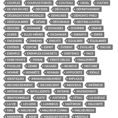
COUPLES
COUPLES FORCÉS
COUTEAU
CRUEL
CULTIVE
DE VIES EN VIES
DÉCIDER
DÉCOLLÉS
DÉFINITIVEMENT
DÉGRADATIONS MORALES
DEMEURER
DÉMONTE-PNEU
DÉSÉQUILIBRÉE
DÉSIRE
DÉSORMAIS
DESTINS LOUPÉS
DEVOIRS
DOMAINE
DOMAINES
DOMINER
DRAME
DURER
ELLES-MÊMES
EN DANGER
ENFANTS
ENFER
ENGENDRE
ENNEMIS
ENSUITE
EQUILIBRE
ÉQUILIBRÉE
ESPÉRER
ESPOIR
ESPRIT
ÉVIDENT
ÉVOLUÉE
EXCUSE
EXEMPLE
EXEMPLES CONCRETS
EXISTENCE
FACE
FAIRE HONTE
FEMME
FIERTÉ OBLIGE
FINALEMENT
FOUILLER
GENRE
HASARD
HEUREUX
HISTOIRE
HOMME
HONNÊTE
HUMAIN
HYPOCRITE
IDÉALE
IDENTIQUES
IMMANQUABLEMENT
IMPLIQUE
INCONSCIEMMENT
INCONSCIENT
INDIVIDUS
INFÉRIEUR
INFÉRIEURE
INTELLIGENTE
INTERNE
INVERSEMENT
IRRATIONNELLE
JUSTE
JUSTIFIER
L'ÉTAU
LA GUEULE
LA VIE
LES GENS
LUMINEUX
MAÎTRESSE
MAJORITÉ
MAL
MALHEUR
MALHEUR CONNU
MALHEUREUX
MARASME
MARI
MARIAGES RATÉS
MENTALE