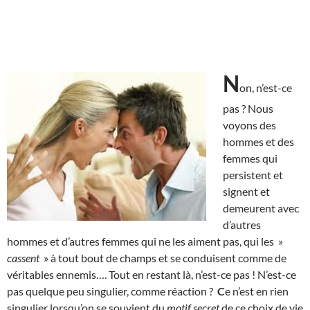
N
on, n’est-ce
pas ? Nous
voyons des
hommes et des
femmes qui
persistent et
signent et
demeurent avec
d’autres
hommes et d’autres femmes qui ne les aiment pas, qui les »
cassent
» à tout bout de champs et se conduisent comme de
véritables ennemis…. Tout en restant là, n’est-ce pas ! N’est-ce
pas quelque peu singulier, comme réaction ?
C
e n’est en rien
singulier lorsqu’on se souvient du
motif secret
de ce choix de vie