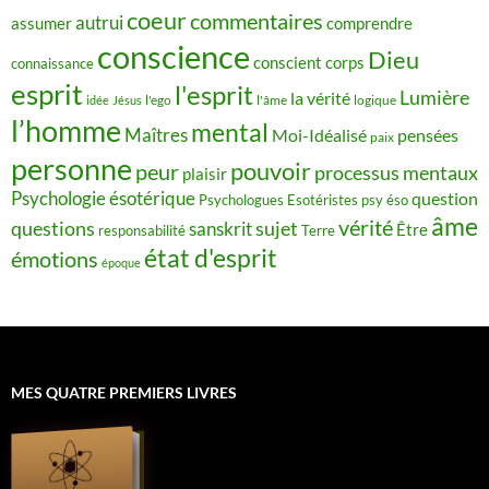
coeur
commentaires
autrui
assumer
comprendre
conscience
Dieu
conscient
corps
connaissance
esprit
l'esprit
Lumière
la vérité
idée
Jésus
l'ego
l'âme
logique
l’homme
mental
Maîtres
Moi-Idéalisé
pensées
paix
personne
pouvoir
peur
processus mentaux
plaisir
Psychologie ésotérique
question
Psychologues Esotéristes
psy éso
âme
vérité
questions
sujet
sanskrit
Être
responsabilité
Terre
état d'esprit
émotions
époque
MES QUATRE PREMIERS LIVRES