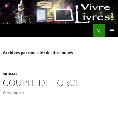
Aller
au
contenu
Recherche
MENU
PRINCI
Archives par mot-clé : destins loupés
ARTICLES
COUPLE DE FORCE
26 JUIN 2013