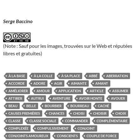
Serge Baccino
(Note : Sauf pour les images, trouvées sur le Web et réputées
libres et gratuites)
À LA BASE
À LA COLLE
À SA PLACE
ABBÉ
ABERRATION
ACCORDE
ADORE
AGIR
AIMANTE
AMANT
AMÉLIORER
AMOUR
APPLICATION
ARTICLE
ASSUMER
ATTIRER
AUTRUI
AVENTURE
AVOIR HONTE
AVOUER
BEAU
BELLE
BOURBIER
BOURREAU
CACHÉ
CAUSES PREMIÈRES
CHANCES
CHOISI
CHOISIR
CHOIX
CLASSE
CLASSE SOCIALE
COMMANDER
COMPLÉMENTAIRE
COMPLEXÉE
COMPULSIVEMENT
CONJOINT
CONJOINTS AMOUREUX
CONSCIENTS
COUPLE DE FORCE