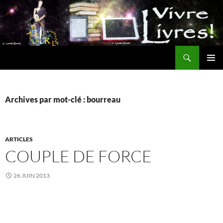
Aller
au
contenu
Recherche
MENU
PRINCI
Archives par mot-clé : bourreau
ARTICLES
COUPLE DE FORCE
26 JUIN 2013