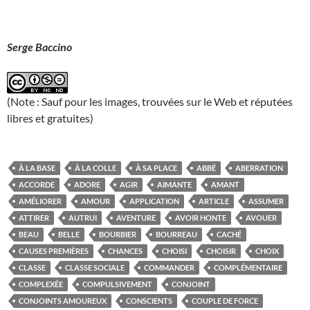
Serge Baccino
(Note : Sauf pour les images, trouvées sur le Web et réputées
libres et gratuites)
À LA BASE
À LA COLLE
À SA PLACE
ABBÉ
ABERRATION
ACCORDE
ADORE
AGIR
AIMANTE
AMANT
AMÉLIORER
AMOUR
APPLICATION
ARTICLE
ASSUMER
ATTIRER
AUTRUI
AVENTURE
AVOIR HONTE
AVOUER
BEAU
BELLE
BOURBIER
BOURREAU
CACHÉ
CAUSES PREMIÈRES
CHANCES
CHOISI
CHOISIR
CHOIX
CLASSE
CLASSE SOCIALE
COMMANDER
COMPLÉMENTAIRE
COMPLEXÉE
COMPULSIVEMENT
CONJOINT
CONJOINTS AMOUREUX
CONSCIENTS
COUPLE DE FORCE