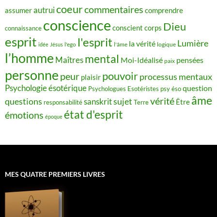
coeur
commentaires
autrui
assumer
comprendre
conscience
Dieu
conscient
corps
connaissance
esprit
l'esprit
Lumière
la vérité
idée
Jésus
l'ego
l'âme
logique
l’homme
mental
Maîtres
Moi-Idéalisé
pensées
paix
personne
pouvoir
peur
processus mentaux
plaisir
Psychologie ésotérique
question
Psychologues Esotéristes
psy éso
âme
vérité
questions
sujet
sanskrit
Être
responsabilité
Terre
état d'esprit
émotions
époque
MES QUATRE PREMIERS LIVRES