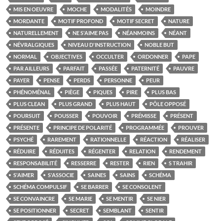
MIS EN OEUVRE
MOCHE
MODALITÉS
MOINDRE
MORDANTE
MOTIF PROFOND
MOTIF SECRET
NATURE
NATURELLEMENT
NE S'AIME PAS
NÉANMOINS
NÉANT
NÉVRALGIQUES
NIVEAU D'INSTRUCTION
NOBLE BUT
NORMAL
OBJECTIVES
OCCULTER
ORDONNER
PAPE
PAR AILLEURS
PARFAIT
PASSÉE
PATERNITÉ
PAUVRE
PAYER
PENSE
PERDS
PERSONNE
PEUR
PHÉNOMÉNAL
PIÈGE
PIQUES
PIRE
PLUS BAS
PLUS CLEAN
PLUS GRAND
PLUS HAUT
PÔLE OPPOSÉ
POURSUIT
POUSSER
POUVOIR
PRÉMISSE
PRÉSENT
PRÉSENTE
PRINCIPE DE POLARITÉ
PROGRAMMÉE
PROUVER
PSYCHÉ
RAREMENT
RATIONNELLE
RÉACTION
RÉALISER
RÉDUIRE
RÉDUITES
RÉGENTER
RELATION
RENDEMENT
RESPONSABILITÉ
RESSERRE
RESTER
RIEN
S TRAHIR
S'AIMER
S'ASSOCIE
SAINES
SAINS
SCHÉMA
SCHÉMA COMPULSIF
SE BARRER
SE CONSOLENT
SE CONVAINCRE
SE MARIE
SE MENTIR
SE NIER
SE POSITIONNER
SECRET
SEMBLANT
SENTIR