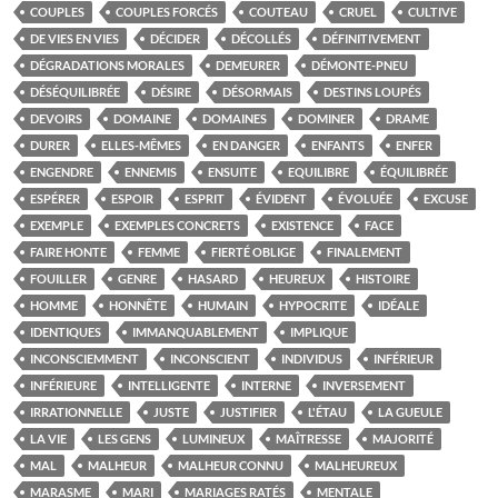
COUPLES
COUPLES FORCÉS
COUTEAU
CRUEL
CULTIVE
DE VIES EN VIES
DÉCIDER
DÉCOLLÉS
DÉFINITIVEMENT
DÉGRADATIONS MORALES
DEMEURER
DÉMONTE-PNEU
DÉSÉQUILIBRÉE
DÉSIRE
DÉSORMAIS
DESTINS LOUPÉS
DEVOIRS
DOMAINE
DOMAINES
DOMINER
DRAME
DURER
ELLES-MÊMES
EN DANGER
ENFANTS
ENFER
ENGENDRE
ENNEMIS
ENSUITE
EQUILIBRE
ÉQUILIBRÉE
ESPÉRER
ESPOIR
ESPRIT
ÉVIDENT
ÉVOLUÉE
EXCUSE
EXEMPLE
EXEMPLES CONCRETS
EXISTENCE
FACE
FAIRE HONTE
FEMME
FIERTÉ OBLIGE
FINALEMENT
FOUILLER
GENRE
HASARD
HEUREUX
HISTOIRE
HOMME
HONNÊTE
HUMAIN
HYPOCRITE
IDÉALE
IDENTIQUES
IMMANQUABLEMENT
IMPLIQUE
INCONSCIEMMENT
INCONSCIENT
INDIVIDUS
INFÉRIEUR
INFÉRIEURE
INTELLIGENTE
INTERNE
INVERSEMENT
IRRATIONNELLE
JUSTE
JUSTIFIER
L'ÉTAU
LA GUEULE
LA VIE
LES GENS
LUMINEUX
MAÎTRESSE
MAJORITÉ
MAL
MALHEUR
MALHEUR CONNU
MALHEUREUX
MARASME
MARI
MARIAGES RATÉS
MENTALE