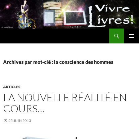
Aller
au
contenu
Recherche
MENU
PRINCI
Archives par mot-clé : la conscience des hommes
ARTICLES
LA NOUVELLE RÉALITÉ EN
COURS…
25 JUIN 2013