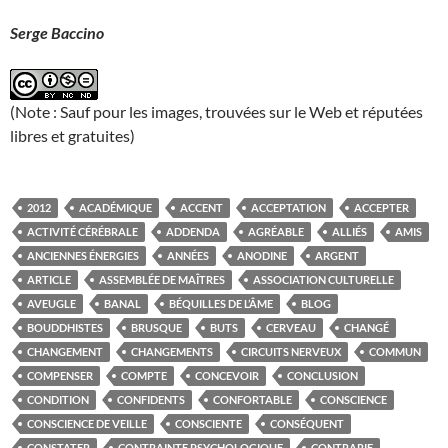
Serge Baccino
(Note : Sauf pour les images, trouvées sur le Web et réputées
libres et gratuites)
2012
ACADÉMIQUE
ACCENT
ACCEPTATION
ACCEPTER
ACTIVITÉ CÉRÉBRALE
ADDENDA
AGRÉABLE
ALLIÉS
AMIS
ANCIENNES ÉNERGIES
ANNÉES
ANODINE
ARGENT
ARTICLE
ASSEMBLÉE DE MAÎTRES
ASSOCIATION CULTURELLE
AVEUGLE
BANAL
BÉQUILLES DE L’ÂME
BLOG
BOUDDHISTES
BRUSQUE
BUTS
CERVEAU
CHANGÉ
CHANGEMENT
CHANGEMENTS
CIRCUITS NERVEUX
COMMUN
COMPENSER
COMPTE
CONCEVOIR
CONCLUSION
CONDITION
CONFIDENTS
CONFORTABLE
CONSCIENCE
CONSCIENCE DE VEILLE
CONSCIENTE
CONSÉQUENT
CONSTATER
CONTRAINTE PSYCHOLOGIQUE
CONTRARIE