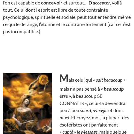
l’on est capable de
concevoir
et surtout…
D
’accepter
, voilà
tout. Celui dont l’esprit est libre de toute contrainte
psychologique, spirituelle et sociale, peut tout entendre, même
ce qui le dérange, l’étonne et le contrarie fortement (car ce n’est
pas incompatible.)
M
ais celui qui
« sait beaucoup »
mais n’a pas pensé à
« beaucoup
être »
, à beaucoup SE
CONNAÎTRE, celui-là deviendra
peu à peu
sourd
,
aveugle
et donc
muet.
Et croyez-moi, la plupart des
ésotéristes ont parfaitement
« capté »
le Message
, mais quelque