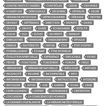
CONTRE VENTS ET MARÉES
CONTRÔLER
CRÂNE
CROYANCE
D'HABITUDE
DÉBOUSSOLÉ
DÉCEMBRE
DÉFERLER
DEGRÉ
DÉMARCHE INITIATIQUE
DÉPROGRAMMER
DÉRANGE
DESTINS
DEVRAIT
DIFFÉRENCE
DIRECTION
DIVINITÉ
DIVINS
DOUTE
DROITE
DURÉE
ÉCONOMISER
EFFECTIF
ÉGAUX
EGO
ÉLÈVES
EN VÉRITÉ
ENDROIT
ENREGISTRÉE
ENSEIGNÉ
ENSEIGNEMENT
ÉPOQUE
ERREUR
ÉSOTÉRISTES
ESPOIR
ÉTAT
ÉTAT D'ESPRIT
ÉTERNELLEMENT
ÉTONNÉ
ÊTRE INTÉRIEUR
ÉVOLUTION SPIRITUELLE
EXPÉRIENCE
EXPLICABLE
FICHES
FIÈVRE
FONCTIONS
FORCÉMENT
FORUM
FRIGO
HIÉRARCHIE
HIÉRARCHIE NATURELLE
IDÉOLOGIE
IMPOSER
INCAPACITÉ
INCARNÉ
INCOMPATIBLE
INFO
INFORMATION
INFORMATIONS
INSTRUCTEURS
INTERDIRE
INVOQUER
JAPON
JOIE
KARMA
KOAN
L'ÂME
L'EMPLACEMENT
L'ESPRIT
L'IGNORANCE
L'INTENTION
L'OCCASION
LA CONSCIENCE DES HOMMES
LA GRANDE LOGE BLANCHE
LA HIÉRARCHIE ÉSOTÉRIQUE