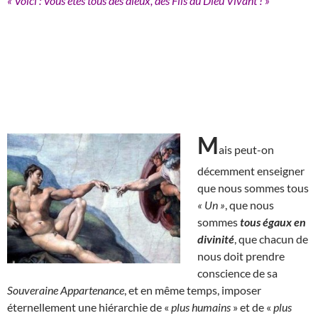
« Voici : Vous êtes tous des dieux, des Fils du Dieu Vivant ! »
M
ais peut-on
décemment enseigner
que nous sommes tous
« Un »
, que nous
sommes
tous égaux en
divinité
, que chacun de
nous doit prendre
conscience de sa
Souveraine Appartenance
, et en même temps, imposer
éternellement une hiérarchie de «
plus humains
» et de «
plus