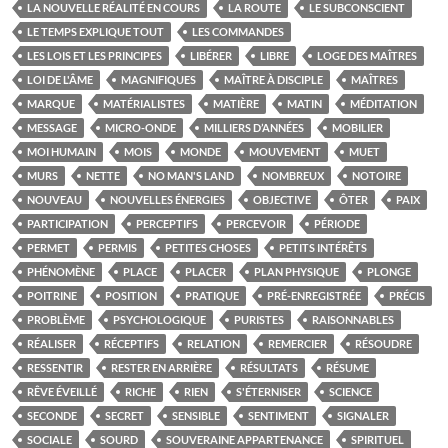
LA NOUVELLE RÉALITÉ EN COURS
LA ROUTE
LE SUBCONSCIENT
LE TEMPS EXPLIQUE TOUT
LES COMMANDES
LES LOIS ET LES PRINCIPES
LIBÉRER
LIBRE
LOGE DES MAÎTRES
LOI DE L'ÂME
MAGNIFIQUES
MAÎTRE À DISCIPLE
MAÎTRES
MARQUE
MATÉRIALISTES
MATIÈRE
MATIN
MÉDITATION
MESSAGE
MICRO-ONDE
MILLIERS D’ANNÉES
MOBILIER
MOI HUMAIN
MOIS
MONDE
MOUVEMENT
MUET
MURS
NETTE
NO MAN'S LAND
NOMBREUX
NOTOIRE
NOUVEAU
NOUVELLES ÉNERGIES
OBJECTIVE
ÔTER
PAIX
PARTICIPATION
PERCEPTIFS
PERCEVOIR
PÉRIODE
PERMET
PERMIS
PETITES CHOSES
PETITS INTÉRÊTS
PHÉNOMÈNE
PLACE
PLACER
PLAN PHYSIQUE
PLONGE
POITRINE
POSITION
PRATIQUE
PRÉ-ENREGISTRÉE
PRÉCIS
PROBLÈME
PSYCHOLOGIQUE
PURISTES
RAISONNABLES
RÉALISER
RÉCEPTIFS
RELATION
REMERCIER
RÉSOUDRE
RESSENTIR
RESTER EN ARRIÈRE
RÉSULTATS
RÉSUME
RÊVE ÉVEILLÉ
RICHE
RIEN
S'ÉTERNISER
SCIENCE
SECONDE
SECRET
SENSIBLE
SENTIMENT
SIGNALER
SOCIALE
SOURD
SOUVERAINE APPARTENANCE
SPIRITUEL