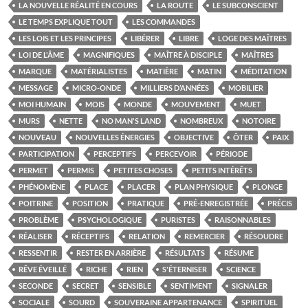
LA NOUVELLE RÉALITÉ EN COURS
LA ROUTE
LE SUBCONSCIENT
LE TEMPS EXPLIQUE TOUT
LES COMMANDES
LES LOIS ET LES PRINCIPES
LIBÉRER
LIBRE
LOGE DES MAÎTRES
LOI DE L'ÂME
MAGNIFIQUES
MAÎTRE À DISCIPLE
MAÎTRES
MARQUE
MATÉRIALISTES
MATIÈRE
MATIN
MÉDITATION
MESSAGE
MICRO-ONDE
MILLIERS D’ANNÉES
MOBILIER
MOI HUMAIN
MOIS
MONDE
MOUVEMENT
MUET
MURS
NETTE
NO MAN'S LAND
NOMBREUX
NOTOIRE
NOUVEAU
NOUVELLES ÉNERGIES
OBJECTIVE
ÔTER
PAIX
PARTICIPATION
PERCEPTIFS
PERCEVOIR
PÉRIODE
PERMET
PERMIS
PETITES CHOSES
PETITS INTÉRÊTS
PHÉNOMÈNE
PLACE
PLACER
PLAN PHYSIQUE
PLONGE
POITRINE
POSITION
PRATIQUE
PRÉ-ENREGISTRÉE
PRÉCIS
PROBLÈME
PSYCHOLOGIQUE
PURISTES
RAISONNABLES
RÉALISER
RÉCEPTIFS
RELATION
REMERCIER
RÉSOUDRE
RESSENTIR
RESTER EN ARRIÈRE
RÉSULTATS
RÉSUME
RÊVE ÉVEILLÉ
RICHE
RIEN
S'ÉTERNISER
SCIENCE
SECONDE
SECRET
SENSIBLE
SENTIMENT
SIGNALER
SOCIALE
SOURD
SOUVERAINE APPARTENANCE
SPIRITUEL