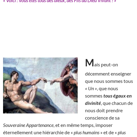
« Voici : Vous êtes tous des dieux, des Fils du Dieu Vivant ! »
M
ais peut-on
décemment enseigner
que nous sommes tous
« Un »
, que nous
sommes
tous égaux en
divinité
, que chacun de
nous doit prendre
conscience de sa
Souveraine Appartenance
, et en même temps, imposer
éternellement une hiérarchie de «
plus humains
» et de «
plus