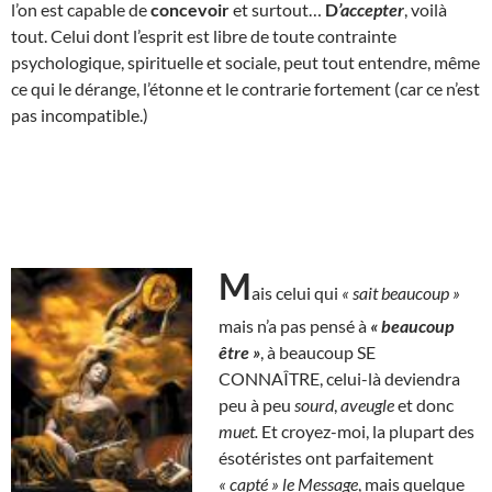
l’on est capable de
concevoir
et surtout…
D
’accepter
, voilà
tout. Celui dont l’esprit est libre de toute contrainte
psychologique, spirituelle et sociale, peut tout entendre, même
ce qui le dérange, l’étonne et le contrarie fortement (car ce n’est
pas incompatible.)
M
ais celui qui
« sait beaucoup »
mais n’a pas pensé à
« beaucoup
être »
, à beaucoup SE
CONNAÎTRE, celui-là deviendra
peu à peu
sourd
,
aveugle
et donc
muet.
Et croyez-moi, la plupart des
ésotéristes ont parfaitement
« capté »
le Message
, mais quelque