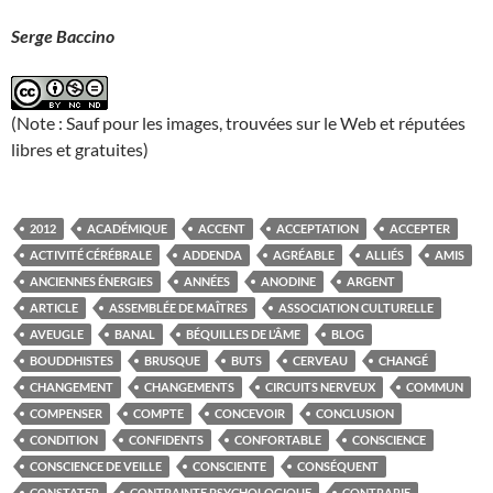
Serge Baccino
(Note : Sauf pour les images, trouvées sur le Web et réputées
libres et gratuites)
2012
ACADÉMIQUE
ACCENT
ACCEPTATION
ACCEPTER
ACTIVITÉ CÉRÉBRALE
ADDENDA
AGRÉABLE
ALLIÉS
AMIS
ANCIENNES ÉNERGIES
ANNÉES
ANODINE
ARGENT
ARTICLE
ASSEMBLÉE DE MAÎTRES
ASSOCIATION CULTURELLE
AVEUGLE
BANAL
BÉQUILLES DE L’ÂME
BLOG
BOUDDHISTES
BRUSQUE
BUTS
CERVEAU
CHANGÉ
CHANGEMENT
CHANGEMENTS
CIRCUITS NERVEUX
COMMUN
COMPENSER
COMPTE
CONCEVOIR
CONCLUSION
CONDITION
CONFIDENTS
CONFORTABLE
CONSCIENCE
CONSCIENCE DE VEILLE
CONSCIENTE
CONSÉQUENT
CONSTATER
CONTRAINTE PSYCHOLOGIQUE
CONTRARIE