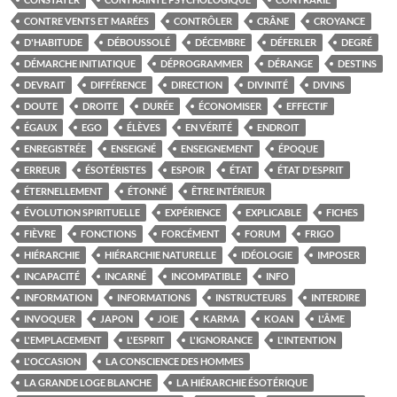
CONTRE VENTS ET MARÉES
CONTRÔLER
CRÂNE
CROYANCE
D'HABITUDE
DÉBOUSSOLÉ
DÉCEMBRE
DÉFERLER
DEGRÉ
DÉMARCHE INITIATIQUE
DÉPROGRAMMER
DÉRANGE
DESTINS
DEVRAIT
DIFFÉRENCE
DIRECTION
DIVINITÉ
DIVINS
DOUTE
DROITE
DURÉE
ÉCONOMISER
EFFECTIF
ÉGAUX
EGO
ÉLÈVES
EN VÉRITÉ
ENDROIT
ENREGISTRÉE
ENSEIGNÉ
ENSEIGNEMENT
ÉPOQUE
ERREUR
ÉSOTÉRISTES
ESPOIR
ÉTAT
ÉTAT D'ESPRIT
ÉTERNELLEMENT
ÉTONNÉ
ÊTRE INTÉRIEUR
ÉVOLUTION SPIRITUELLE
EXPÉRIENCE
EXPLICABLE
FICHES
FIÈVRE
FONCTIONS
FORCÉMENT
FORUM
FRIGO
HIÉRARCHIE
HIÉRARCHIE NATURELLE
IDÉOLOGIE
IMPOSER
INCAPACITÉ
INCARNÉ
INCOMPATIBLE
INFO
INFORMATION
INFORMATIONS
INSTRUCTEURS
INTERDIRE
INVOQUER
JAPON
JOIE
KARMA
KOAN
L'ÂME
L'EMPLACEMENT
L'ESPRIT
L'IGNORANCE
L'INTENTION
L'OCCASION
LA CONSCIENCE DES HOMMES
LA GRANDE LOGE BLANCHE
LA HIÉRARCHIE ÉSOTÉRIQUE