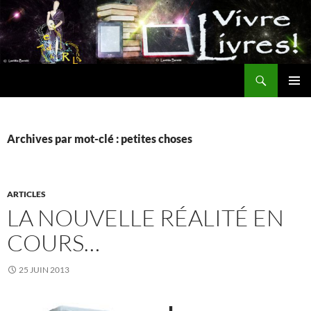
Aller
au
contenu
Recherche
MENU
PRINCI
Archives par mot-clé : petites choses
ARTICLES
LA NOUVELLE RÉALITÉ EN
COURS…
25 JUIN 2013