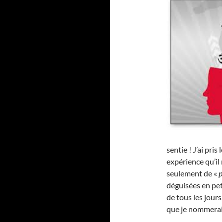
sentie ! J’ai pri
expérience qu’il 
seulement de «
p
déguisées en pet
de tous les jours
que je nommerai