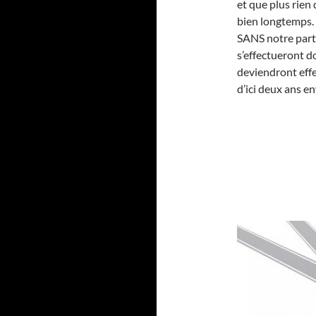
et que plus rien
bien longtemps.
SANS notre part
s’effectueront d
deviendront effe
d’ici deux ans en