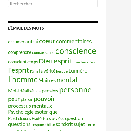
Rechercher :
L’ÉMAIL DES MOTS
coeur
commentaires
autrui
assumer
conscience
comprendre
connaissance
esprit
Dieu
conscient
corps
idée
Jésus
l'ego
l'esprit
Lumière
la vérité
l'âme
logique
l’homme
mental
Maîtres
personne
Moi-Idéalisé
pensées
paix
pouvoir
peur
plaisir
processus mentaux
Psychologie ésotérique
question
Psychologues Esotéristes
psy éso
questions
sujet
sanskrit
responsabilité
Terre