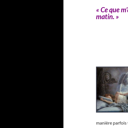
« Ce que m
matin. »
manière parfois 