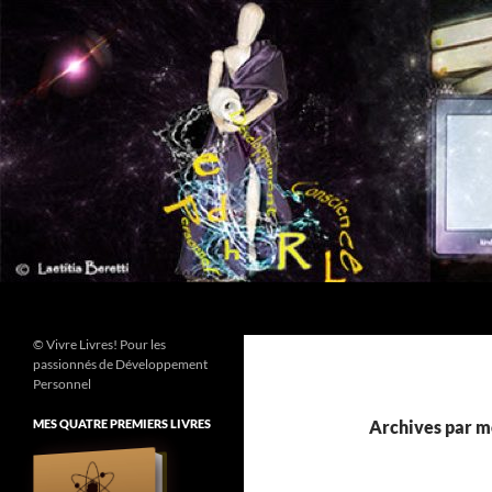
Aller
au
contenu
Recherche
© Vivre Livres! Pour les
passionnés de Développement
Personnel
MES QUATRE PREMIERS LIVRES
Archives par m