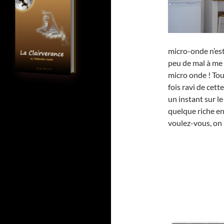
micro-onde n’est
peu de mal à me 
micro onde ! To
fois ravi de cett
un instant sur l
quelque riche e
voulez-vous, on n