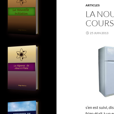
ARTICLES
LA NOU
COURS
25 JUIN 2013
s’en est suivi, d
frigo était à un 