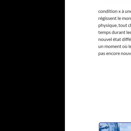
condition x à une
régissent le mon
physique, tout 
temps durant leq
nouvel état diff
un moment où le
pas encore nouv