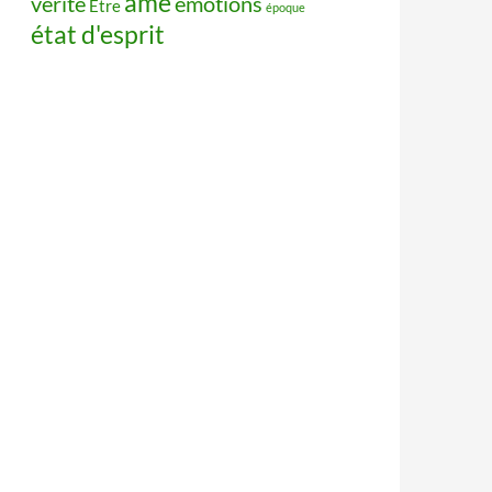
âme
vérité
émotions
Être
époque
état d'esprit