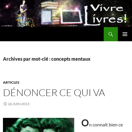
Aller
au
contenu
Recherche
MENU
PRINCI
Archives par mot-clé : concepts mentaux
ARTICLES
DÉNONCER CE QUI VA
26 JUIN 2013
O
n connaît bien ce