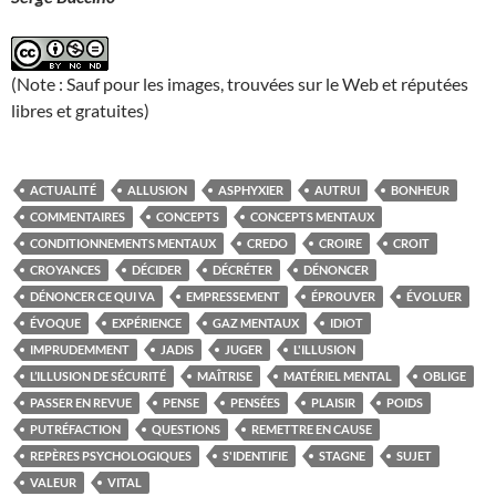
(Note : Sauf pour les images, trouvées sur le Web et réputées
libres et gratuites)
ACTUALITÉ
ALLUSION
ASPHYXIER
AUTRUI
BONHEUR
COMMENTAIRES
CONCEPTS
CONCEPTS MENTAUX
CONDITIONNEMENTS MENTAUX
CREDO
CROIRE
CROIT
CROYANCES
DÉCIDER
DÉCRÉTER
DÉNONCER
DÉNONCER CE QUI VA
EMPRESSEMENT
ÉPROUVER
ÉVOLUER
ÉVOQUE
EXPÉRIENCE
GAZ MENTAUX
IDIOT
IMPRUDEMMENT
JADIS
JUGER
L'ILLUSION
L’ILLUSION DE SÉCURITÉ
MAÎTRISE
MATÉRIEL MENTAL
OBLIGE
PASSER EN REVUE
PENSE
PENSÉES
PLAISIR
POIDS
PUTRÉFACTION
QUESTIONS
REMETTRE EN CAUSE
REPÈRES PSYCHOLOGIQUES
S'IDENTIFIE
STAGNE
SUJET
VALEUR
VITAL