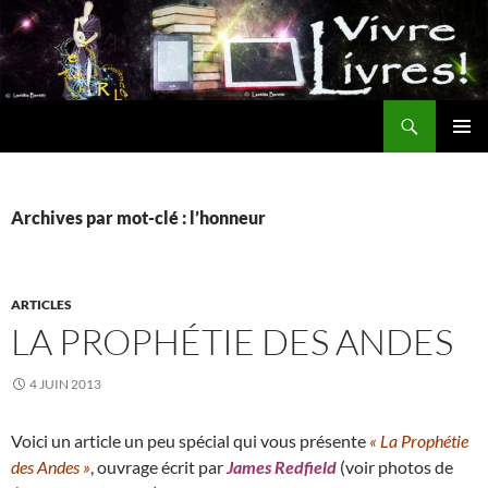
Aller
au
contenu
Recherche
MENU
PRINCI
Archives par mot-clé : l’honneur
ARTICLES
LA PROPHÉTIE DES ANDES
4 JUIN 2013
Voici un article un peu spécial qui vous présente
« La Prophétie
des Andes »
, ouvrage écrit par
James Redfield
(voir photos de