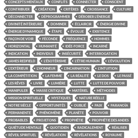
CONCEPTS MENTAUX
CONFLITS
CONNECTER
CONSCIENT
CONTRIBUER
CRÉATION
CRITÈRES
CROISSANCE
CULTURE
DÉCONNECTER
DÉPROGRAMMER
DÉROBER L'ÉNERGIE
DIVINITÉ INTÉRIEURE
DOMINER
ÉCLAIRCIR
ÉNERGIE DIVINE
ÉNERGIE DYNAMIQUE
ÉTAPE
ÉVOLUE
EXISTENCE
FAÇON DE VOIR
FÉCONDE
FRÉQUENCE
HOMMES
HORIZONTAL
HUMANITÉ
IDÉE-FORCE
INCARNÉ
INDICATION
INDIVIDUS
INSÉCURITÉ
INTERROGATION
JAMES REDFIELD
L'ÉSOTÉRISME
L'ÊTRE HUMAIN
L'ÉVOLUTION
L'EXTÉRIEUR
L'HONNEUR
L'INCARNATION
L'INTUITION
LA COMPÉTITION
LA FEMME
LA RÉALITÉ
LE DOS
LE PASSÉ
LES RÊVES
LIVRE
LUMIÈRE
LUTTE
LUTTE DE POUVOIR
MANIPULER
MASSE CRITIQUE
MATÉRIEL
MÉTHODES
MISSION SPIRITUELLE
MYSTIQUES
NATURE RÉELLE
NOTRE SIÈCLE
OPPORTUNITÉS
OUBLIÉ
PAIX
PARANOÏA
PERMANENTE
PHÉNOMÈNE
PLANÈTE
POUVOIR
PROBABLES
PROJETONS
PROPHÉTIE
PROPHÉTIE DES ANDES
QUIÉTUDE MENTALE
QUOTIDIEN
RADICALEMENT
RÉALISER
RÉVEIL SPIRITUEL
RÉVÉLATION
RÉVÉLATIONS
ROYAUME