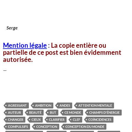
Serge
Mention légale
:
La copie entière ou
partielle de ce post est bien évidemment
autorisée.
—
AGRESSANT
AMBITION
ANDES
ATTENTION MENTALE
AUTEUR
BEAUTÉ
BUT
CE MONDE
CHAMPS D'ÉNERGIE
CHANGER
CIEUX
CLARIFIER
CLEF
COÏNCIDENCES
COMPULSIFS
CONCEPTION
CONCEPTION DU MONDE