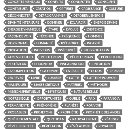
CONCEPTS MENTAUX
CONFLITS
CONNECTER
CONSCIENT
CONTRIBUER
CRÉATION
CRITÈRES
CROISSANCE
CULTURE
DÉCONNECTER
DÉPROGRAMMER
DÉROBER L'ÉNERGIE
DIVINITÉ INTÉRIEURE
DOMINER
ÉCLAIRCIR
ÉNERGIE DIVINE
ÉNERGIE DYNAMIQUE
ÉTAPE
ÉVOLUE
EXISTENCE
FAÇON DE VOIR
FÉCONDE
FRÉQUENCE
HOMMES
HORIZONTAL
HUMANITÉ
IDÉE-FORCE
INCARNÉ
INDICATION
INDIVIDUS
INSÉCURITÉ
INTERROGATION
JAMES REDFIELD
L'ÉSOTÉRISME
L'ÊTRE HUMAIN
L'ÉVOLUTION
L'EXTÉRIEUR
L'HONNEUR
L'INCARNATION
L'INTUITION
LA COMPÉTITION
LA FEMME
LA RÉALITÉ
LE DOS
LE PASSÉ
LES RÊVES
LIVRE
LUMIÈRE
LUTTE
LUTTE DE POUVOIR
MANIPULER
MASSE CRITIQUE
MATÉRIEL
MÉTHODES
MISSION SPIRITUELLE
MYSTIQUES
NATURE RÉELLE
NOTRE SIÈCLE
OPPORTUNITÉS
OUBLIÉ
PAIX
PARANOÏA
PERMANENTE
PHÉNOMÈNE
PLANÈTE
POUVOIR
PROBABLES
PROJETONS
PROPHÉTIE
PROPHÉTIE DES ANDES
QUIÉTUDE MENTALE
QUOTIDIEN
RADICALEMENT
RÉALISER
RÉVEIL SPIRITUEL
RÉVÉLATION
RÉVÉLATIONS
ROYAUME