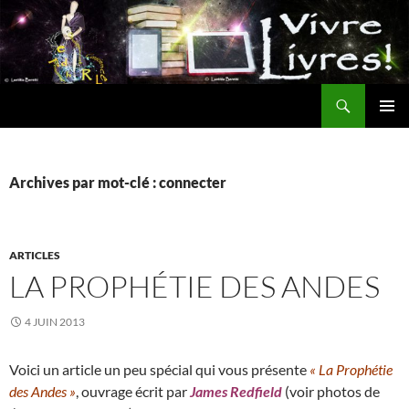
Aller
au
contenu
Recherche
MENU
PRINCI
Archives par mot-clé : connecter
ARTICLES
LA PROPHÉTIE DES ANDES
4 JUIN 2013
Voici un article un peu spécial qui vous présente
« La Prophétie
des Andes »
, ouvrage écrit par
James Redfield
(voir photos de