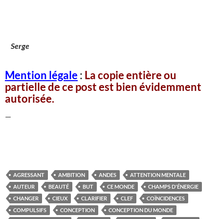
Serge
Mention légale
:
La copie entière ou
partielle de ce post est bien évidemment
autorisée.
—
AGRESSANT
AMBITION
ANDES
ATTENTION MENTALE
AUTEUR
BEAUTÉ
BUT
CE MONDE
CHAMPS D'ÉNERGIE
CHANGER
CIEUX
CLARIFIER
CLEF
COÏNCIDENCES
COMPULSIFS
CONCEPTION
CONCEPTION DU MONDE