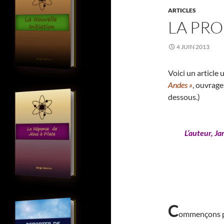
ARTICLES
LA PRO
4 JUIN 2013
Voici un article
Andes »
, ouvrage
dessous.)
L’auteur, Ja
C
ommençons par