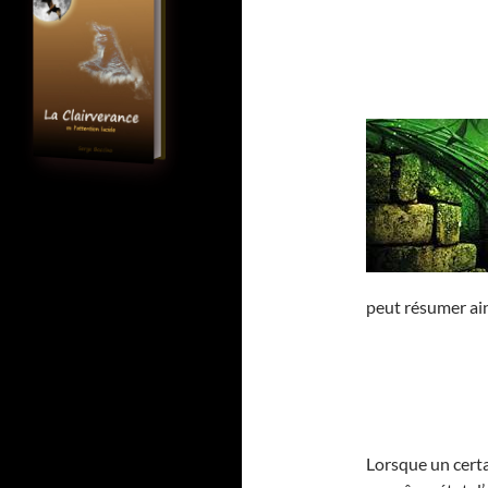
peut résumer ain
Lorsque un cert