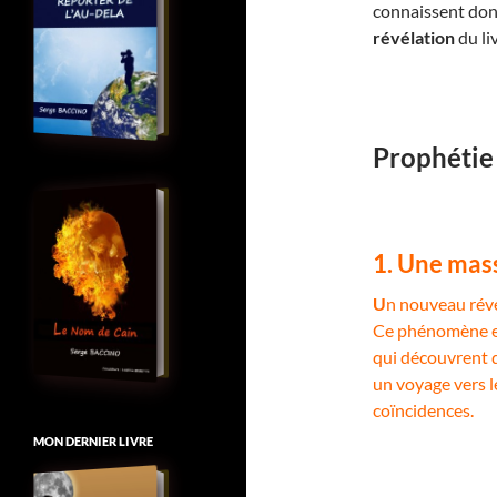
connaissent donc
révélation
du li
Prophétie
1. Une mass
U
n nouveau révei
Ce phénomène est
qui découvrent q
un voyage vers l
coïncidences.
MON DERNIER LIVRE