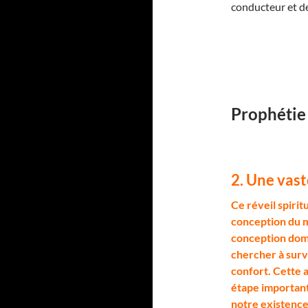
conducteur et de
Prophétie
2. Une vast
C
e réveil spirit
conception du mo
conception domi
chercher à surv
confort. Cette 
étape important
notre existence