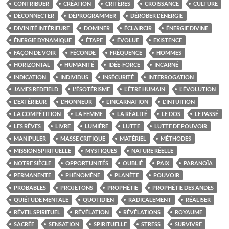
CONTRIBUER
CRÉATION
CRITÈRES
CROISSANCE
CULTURE
DÉCONNECTER
DÉPROGRAMMER
DÉROBER L'ÉNERGIE
DIVINITÉ INTÉRIEURE
DOMINER
ÉCLAIRCIR
ÉNERGIE DIVINE
ÉNERGIE DYNAMIQUE
ÉTAPE
ÉVOLUE
EXISTENCE
FAÇON DE VOIR
FÉCONDE
FRÉQUENCE
HOMMES
HORIZONTAL
HUMANITÉ
IDÉE-FORCE
INCARNÉ
INDICATION
INDIVIDUS
INSÉCURITÉ
INTERROGATION
JAMES REDFIELD
L'ÉSOTÉRISME
L'ÊTRE HUMAIN
L'ÉVOLUTION
L'EXTÉRIEUR
L'HONNEUR
L'INCARNATION
L'INTUITION
LA COMPÉTITION
LA FEMME
LA RÉALITÉ
LE DOS
LE PASSÉ
LES RÊVES
LIVRE
LUMIÈRE
LUTTE
LUTTE DE POUVOIR
MANIPULER
MASSE CRITIQUE
MATÉRIEL
MÉTHODES
MISSION SPIRITUELLE
MYSTIQUES
NATURE RÉELLE
NOTRE SIÈCLE
OPPORTUNITÉS
OUBLIÉ
PAIX
PARANOÏA
PERMANENTE
PHÉNOMÈNE
PLANÈTE
POUVOIR
PROBABLES
PROJETONS
PROPHÉTIE
PROPHÉTIE DES ANDES
QUIÉTUDE MENTALE
QUOTIDIEN
RADICALEMENT
RÉALISER
RÉVEIL SPIRITUEL
RÉVÉLATION
RÉVÉLATIONS
ROYAUME
SACRÉE
SENSATION
SPIRITUELLE
STRESS
SURVIVRE