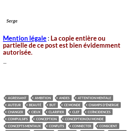
Serge
Mention légale
:
La copie entière ou
partielle de ce post est bien évidemment
autorisée.
—
AGRESSANT
AMBITION
ANDES
ATTENTION MENTALE
AUTEUR
BEAUTÉ
BUT
CE MONDE
CHAMPS D'ÉNERGIE
CHANGER
CIEUX
CLARIFIER
CLEF
COÏNCIDENCES
COMPULSIFS
CONCEPTION
CONCEPTION DU MONDE
CONCEPTS MENTAUX
CONFLITS
CONNECTER
CONSCIENT