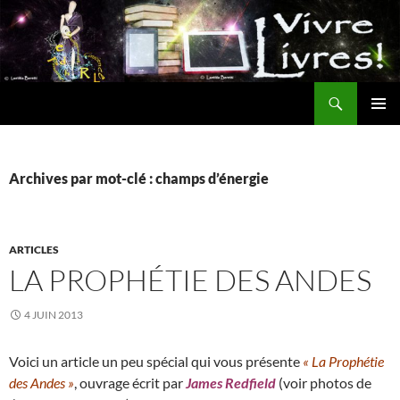
Aller
au
contenu
Recherche
MENU
PRINCI
Archives par mot-clé : champs d’énergie
ARTICLES
LA PROPHÉTIE DES ANDES
4 JUIN 2013
Voici un article un peu spécial qui vous présente
« La Prophétie
des Andes »
, ouvrage écrit par
James Redfield
(voir photos de