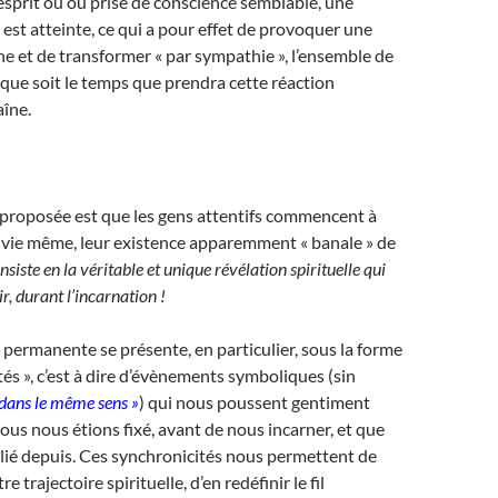
sprit ou ou prise de conscience semblable, une
est atteinte, ce qui a pour effet de provoquer une
ne et de transformer « par sympathie », l’ensemble de
 que soit le temps que prendra cette réaction
aîne.
 proposée est que les gens attentifs commencent à
r vie même, leur existence apparemment « banale » de
nsiste en la véritable et unique révélation spirituelle qui
r, durant l’incarnation !
 permanente se présente, en particulier, sous la forme
tés », c’est à dire d’évènements symboliques (sin
 dans le même sens »
) qui nous poussent gentiment
nous nous étions fixé, avant de nous incarner, et que
lié depuis. Ces synchronicités nous permettent de
 trajectoire spirituelle, d’en redéfinir le fil