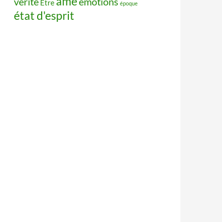
âme
vérité
émotions
Être
époque
état d'esprit