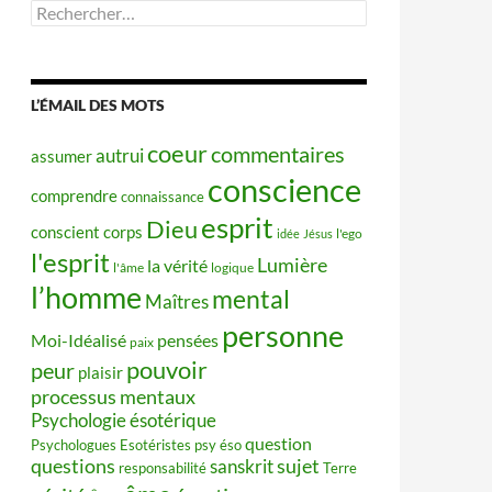
Rechercher :
L’ÉMAIL DES MOTS
coeur
commentaires
autrui
assumer
conscience
comprendre
connaissance
esprit
Dieu
conscient
corps
idée
Jésus
l'ego
l'esprit
Lumière
la vérité
l'âme
logique
l’homme
mental
Maîtres
personne
Moi-Idéalisé
pensées
paix
pouvoir
peur
plaisir
processus mentaux
Psychologie ésotérique
question
Psychologues Esotéristes
psy éso
questions
sujet
sanskrit
responsabilité
Terre