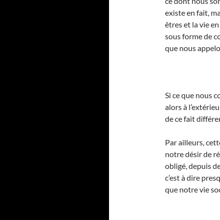
ce dont nous so
existe en fait, m
êtres et la vie e
sous forme de co
que nous appelo
Si ce que nous 
alors à l’extéri
de ce fait différe
Par ailleurs, ce
notre désir de r
obligé, depuis de
c’est à dire pre
que notre vie soc