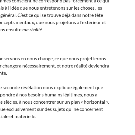
mmes conscient ne correspond pas forcément à ce qui
ais à l’idée que nous entretenons sur les choses, les
n général. C’est ce qui se trouve déjà dans notre tête
ncepts mentaux, que nous projetons à l’extérieur et
ns ensuite
ma réalité.
conservons en nous change, ce que nous projetterons
eur changera nécessairement, et notre réalité deviendra
nte.
tte seconde révélation nous explique également que
épondre à nos besoins humains légitimes, nous a
s siècles, à nous concentrer sur un plan « horizontal »,
sque exclusivement sur des sujets qui ne concernent
iale et matérielle.