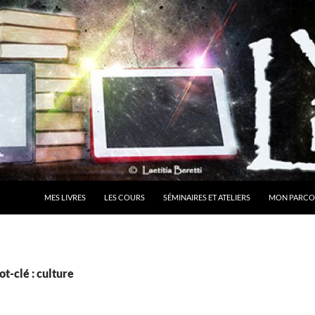
MES LIVRES
LES COURS
SÉMINAIRES ET ATELIERS
MON PARCO
t-clé : culture