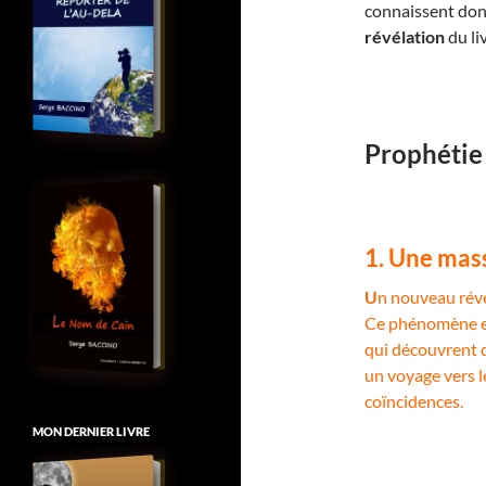
connaissent donc
révélation
du li
Prophétie
1. Une mass
U
n nouveau révei
Ce phénomène est
qui découvrent q
un voyage vers l
coïncidences.
MON DERNIER LIVRE