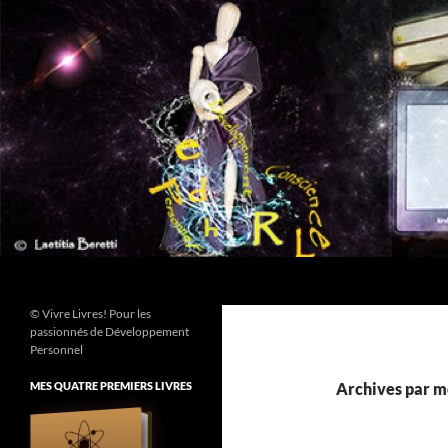
Aller
au
contenu
Recherche
© Vivre Livres! Pour les
passionnés de Développement
Personnel
MES QUATRE PREMIERS LIVRES
Archives par mo