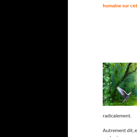
humaine sur cett
radicalement.
Autrement dit, e