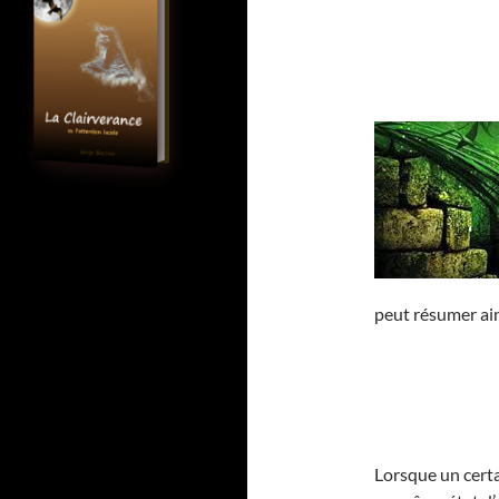
peut résumer ain
Lorsque un cert