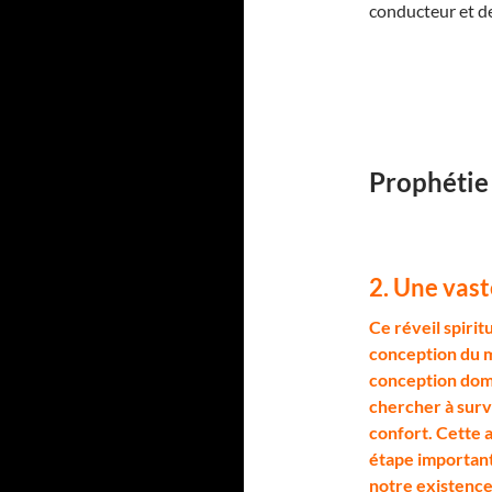
conducteur et de
Prophétie
2. Une vast
C
e réveil spirit
conception du mo
conception domi
chercher à surv
confort. Cette 
étape important
notre existence