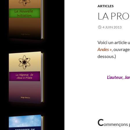
ARTICLES
LA PRO
4 JUIN 2013
Voici un article
Andes »
, ouvrage
dessous.)
L’auteur, Ja
C
ommençons par