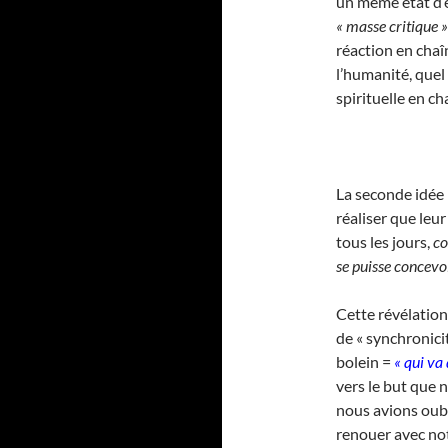
un même état d’e
« masse critique »
réaction en chaî
l’humanité, quel
spirituelle en ch
La seconde idée
réaliser que leu
tous les jours,
co
se puisse concevoi
Cette révélation
de « synchronici
bolein =
« qui va
vers le but que 
nous avions oub
renouer avec notre