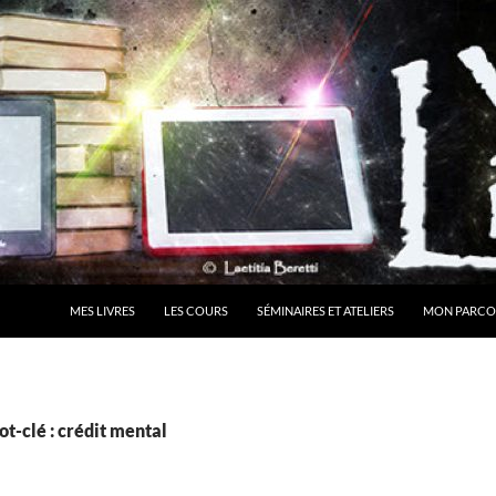
MES LIVRES
LES COURS
SÉMINAIRES ET ATELIERS
MON PARCO
t-clé : crédit mental