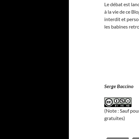
Le débat est lanc
à la vie de ce B
interdit et pers
les babines ret
Serge Baccino
(Note : Sauf pou
gratuites)