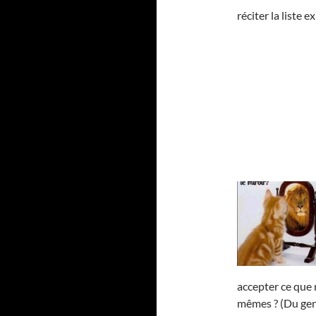
réciter la liste
accepter ce que
mêmes ? (Du gen