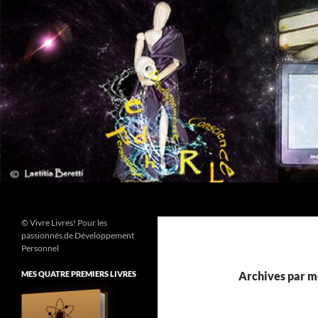
Aller
au
contenu
Recherche
© Vivre Livres! Pour les
passionnés de Développement
Personnel
MES QUATRE PREMIERS LIVRES
Archives par mo