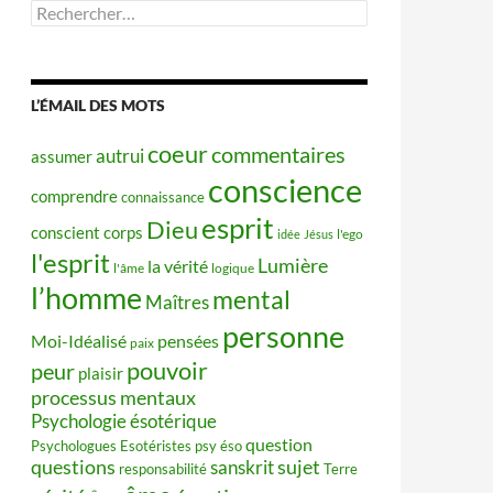
Rechercher :
L’ÉMAIL DES MOTS
coeur
commentaires
autrui
assumer
conscience
comprendre
connaissance
esprit
Dieu
conscient
corps
idée
Jésus
l'ego
l'esprit
Lumière
la vérité
l'âme
logique
l’homme
mental
Maîtres
personne
Moi-Idéalisé
pensées
paix
pouvoir
peur
plaisir
processus mentaux
Psychologie ésotérique
question
Psychologues Esotéristes
psy éso
questions
sujet
sanskrit
responsabilité
Terre