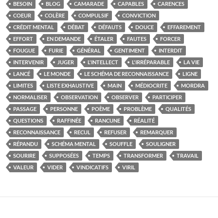
BESOIN
BLOG
CAMARADE
CAPABLES
CARENCES
COEUR
COLÈRE
COMPULSIF
CONVICTION
CRÉDIT MENTAL
DÉBAT
DÉFAUTS
DOUCE
EFFAREMENT
EFFORT
EN DEMANDE
ÉTALER
FAUTES
FORCER
FOUGUE
FURIE
GÉNÉRAL
GENTIMENT
INTERDIT
INTERVENIR
JUGER
L'INTELLECT
L'IRRÉPARABLE
LA VIE
LANCÉ
LE MONDE
LE SCHÉMA DE RECONNAISSANCE
LIGNE
LIMITES
LISTE EXHAUSTIVE
MAIN
MÉDIOCRITE
MORDRA
NORMALISER
OBSERVATION
OBSERVER
PARTICIPER
PASSAGE
PERSONNE
POÈME
PROBLÈME
QUALITÉS
QUESTIONS
RAFFINÉE
RANCUNE
RÉALITÉ
RECONNAISSANCE
RECUL
REFUSER
REMARQUER
RÉPANDU
SCHÉMA MENTAL
SOUFFLE
SOULIGNER
SOURIRE
SUPPOSÉES
TEMPS
TRANSFORMER
TRAVAIL
VALEUR
VIDER
VINDICATIFS
VIRIL