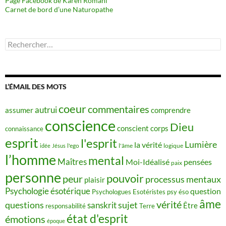
Page Facebook de Karen Romani
Carnet de bord d’une Naturopathe
Rechercher :
L’ÉMAIL DES MOTS
coeur
commentaires
autrui
assumer
comprendre
conscience
Dieu
conscient
corps
connaissance
esprit
l'esprit
Lumière
la vérité
idée
Jésus
l'ego
l'âme
logique
l’homme
mental
Maîtres
Moi-Idéalisé
pensées
paix
personne
pouvoir
peur
processus mentaux
plaisir
Psychologie ésotérique
question
Psychologues Esotéristes
psy éso
âme
vérité
questions
sujet
sanskrit
Être
responsabilité
Terre
état d'esprit
émotions
époque