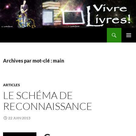
Aller
au
contenu
Recherche
MENU
PRINCI
Archives par mot-clé : main
ARTICLES
LE SCHÉMA DE
RECONNAISSANCE
22 JUIN 2013