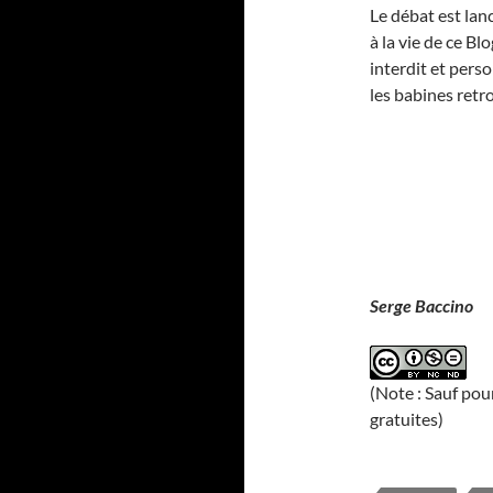
Le débat est lanc
à la vie de ce B
interdit et pers
les babines ret
Serge Baccino
(Note : Sauf pou
gratuites)