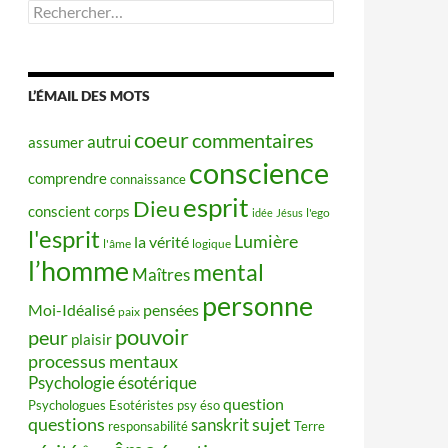
Rechercher :
L’ÉMAIL DES MOTS
coeur
commentaires
autrui
assumer
conscience
comprendre
connaissance
esprit
Dieu
conscient
corps
idée
Jésus
l'ego
l'esprit
Lumière
la vérité
l'âme
logique
l’homme
mental
Maîtres
personne
Moi-Idéalisé
pensées
paix
pouvoir
peur
plaisir
processus mentaux
Psychologie ésotérique
question
Psychologues Esotéristes
psy éso
questions
sujet
sanskrit
responsabilité
Terre