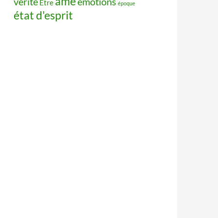
âme
vérité
émotions
Être
époque
état d'esprit