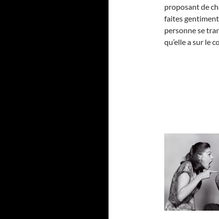
proposant de cha
faites gentiment
personne se tran
qu’elle a sur le 