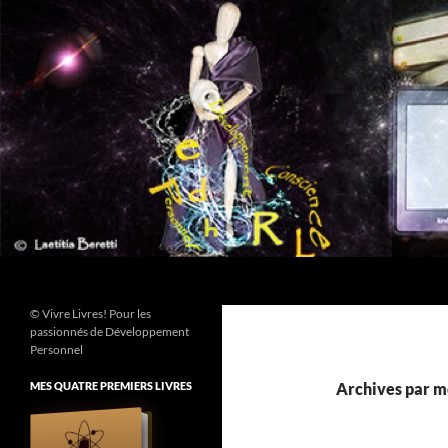
Aller
au
contenu
Recherche
© Vivre Livres! Pour les
passionnés de Développement
Personnel
MES QUATRE PREMIERS LIVRES
Archives par mo