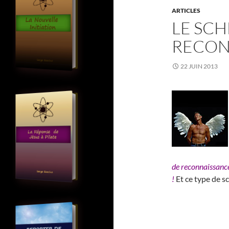
ARTICLES
LE SC
RECON
22 JUIN 2013
de reconnaissance
!
Et ce type de s