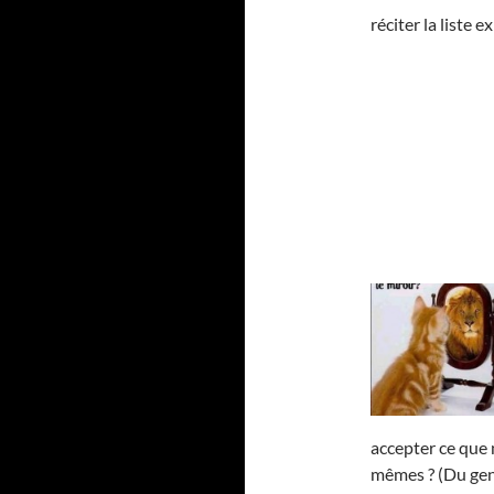
réciter la liste
accepter ce que
mêmes ? (Du gen