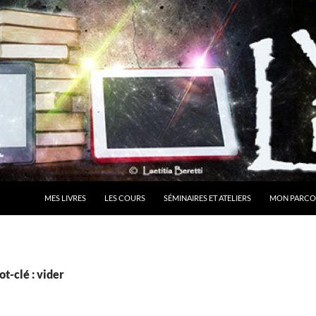
MES LIVRES
LES COURS
SÉMINAIRES ET ATELIERS
MON PARCO
t-clé : vider