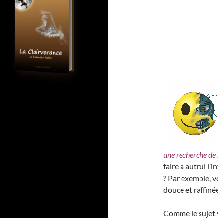
une recherche de 
faire à autrui l’
? Par exemple, 
douce et raffinée
Comme le sujet v