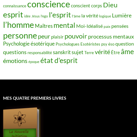
conscience
Dieu
conscient
corps
connaissance
esprit
l'esprit
Lumière
la vérité
idée
Jésus
l'ego
l'âme
logique
l’homme
mental
Maîtres
Moi-Idéalisé
pensées
paix
personne
pouvoir
peur
processus mentaux
plaisir
Psychologie ésotérique
question
Psychologues Esotéristes
psy éso
âme
vérité
questions
sujet
sanskrit
Être
responsabilité
Terre
état d'esprit
émotions
époque
MES QUATRE PREMIERS LIVRES