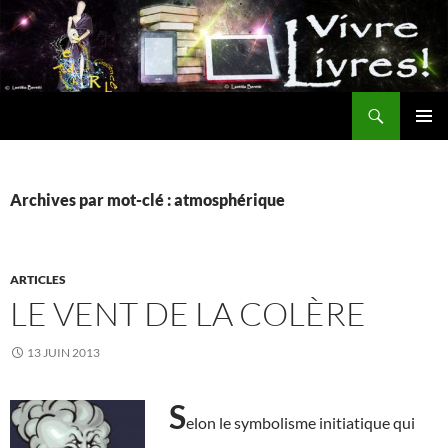
Aller
au
contenu
Recherche
MENU
PRINCI
Archives par mot-clé : atmosphérique
ARTICLES
LE VENT DE LA COLÈRE
13 JUIN 2013
S
elon le symbolisme initiatique qui