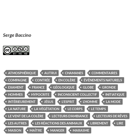
Serge Baccino
ATMOSPHÉRIQUE
AUTRUI
CHAMANES
COMMENTAIRES
COMPAGNE
CONTRÉE
EN COLÈRE
ÉVÈNEMENTS NATURELS
EXAMENT
FRANCE
GÉOLOGIQUE
GLOBE
GRONDE
HOMMES
HYPOCRITE
INCONSCIENT COLLECTIF
INITIATIQUE
INTÉRIEUREMENT
JÉSUS
L'ESPRIT
L’HOMME
LA MODE
LA NATURE
LA VÉGÉTATION
LE CORPS
LE TEMPS
LE VENT DE LA COLÈRE
LECTEURS D’AMBIANCE
LECTEURS DE RÊVES
LES AUTRES
LES RÉACTIONS DES ANIMAUX
LIBREMENT
LIRE
MAISON
MAÎTRE
MANGER
MARASME