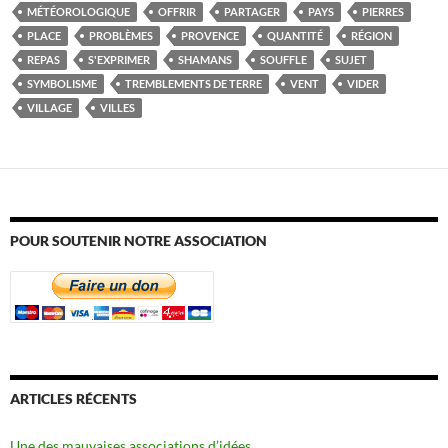
MÉTÉOROLOGIQUE
OFFRIR
PARTAGER
PAYS
PIERRES
PLACE
PROBLÈMES
PROVENCE
QUANTITÉ
RÉGION
REPAS
S'EXPRIMER
SHAMANS
SOUFFLE
SUJET
SYMBOLISME
TREMBLEMENTS DE TERRE
VENT
VIDER
VILLAGE
VILLES
POUR SOUTENIR NOTRE ASSOCIATION
ARTICLES RÉCENTS
Une des mauvaises associations d’idées