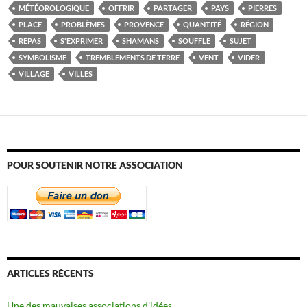
MÉTÉOROLOGIQUE
OFFRIR
PARTAGER
PAYS
PIERRES
PLACE
PROBLÈMES
PROVENCE
QUANTITÉ
RÉGION
REPAS
S'EXPRIMER
SHAMANS
SOUFFLE
SUJET
SYMBOLISME
TREMBLEMENTS DE TERRE
VENT
VIDER
VILLAGE
VILLES
POUR SOUTENIR NOTRE ASSOCIATION
ARTICLES RÉCENTS
Une des mauvaises associations d’idées