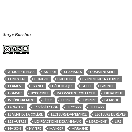
Serge Baccino
ATMOSPHÉRIQUE
AUTRUI
CHAMANES
COMMENTAIRES
COMPAGNE
CONTRÉE
EN COLÈRE
ÉVÈNEMENTS NATURELS
EXAMENT
FRANCE
GÉOLOGIQUE
GLOBE
GRONDE
HOMMES
HYPOCRITE
INCONSCIENT COLLECTIF
INITIATIQUE
INTÉRIEUREMENT
JÉSUS
L'ESPRIT
L’HOMME
LA MODE
LA NATURE
LA VÉGÉTATION
LE CORPS
LE TEMPS
LE VENT DE LA COLÈRE
LECTEURS D’AMBIANCE
LECTEURS DE RÊVES
LES AUTRES
LES RÉACTIONS DES ANIMAUX
LIBREMENT
LIRE
MAISON
MAÎTRE
MANGER
MARASME