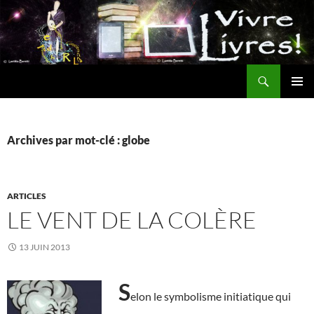
Aller
au
contenu
Recherche
MENU
PRINCI
Archives par mot-clé : globe
ARTICLES
LE VENT DE LA COLÈRE
13 JUIN 2013
S
elon le symbolisme initiatique qui