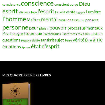
conscience
Dieu
conscient
corps
connaissance
esprit
l'esprit
Lumière
la vérité
idée
Jésus
l'ego
l'âme
logique
l’homme
mental
Maîtres
Moi-Idéalisé
pensées
paix
personne
pouvoir
peur
processus mentaux
plaisir
Psychologie ésotérique
question
Psychologues Esotéristes
psy éso
âme
vérité
questions
sujet
sanskrit
Être
responsabilité
Terre
état d'esprit
émotions
époque
MES QUATRE PREMIERS LIVRES