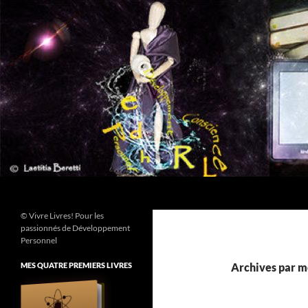
Aller
au
contenu
Recherche
© Vivre Livres! Pour les
passionnés de Développement
Personnel
MES QUATRE PREMIERS LIVRES
Archives par mo