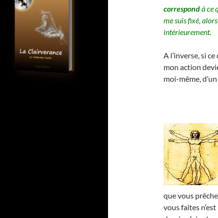
correspond
à ce 
me suis fixé, alor
intérieurement.
A l’inverse, si c
mon action devi
moi-même, d’u
que vous prêchez
vous faites n’es