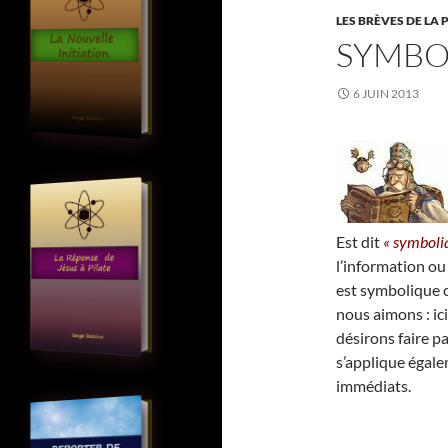
LES BRÈVES DE LA 
SYMBO
6 JUIN 2013
Est dit
« symboli
l’information ou
est symbolique c
nous aimons : ici
désirons faire 
s’applique égale
immédiats.