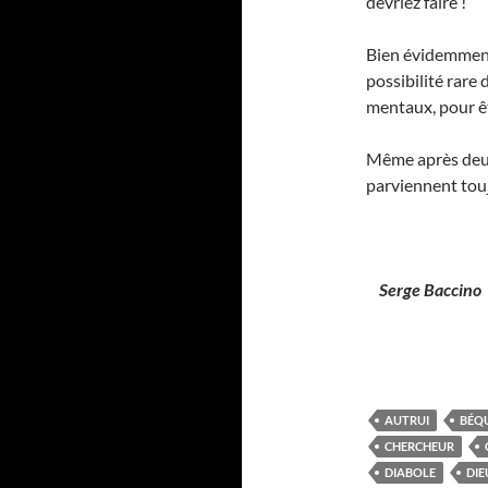
devriez faire !
Bien évidemment,
possibilité rare 
mentaux, pour ê
Même après deux 
parviennent touj
Serge Baccino
AUTRUI
BÉQU
CHERCHEUR
DIABOLE
DIE