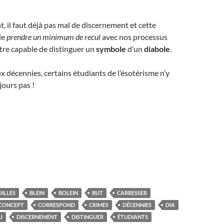
 il faut déjà pas mal de discernement et cette
de
prendre un minimum de recul
avec nos processus
tre capable de distinguer un
symbole
d’un
diabole
.
décennies, certains étudiants de l’ésotérisme n’y
ours pas !
ILLES
BLEIN
BOLEIN
BUT
CARRESSER
CONCEPT
CORRESPOND
CRIMES
DÉCENNIES
DIA
U
DISCERNEMENT
DISTINGUER
ÉTUDIANTS