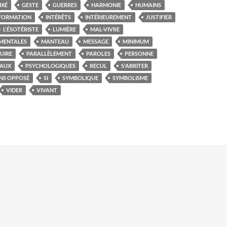
IXÉ
GESTE
GUERRES
HARMONIE
HUMAINS
FORMATION
INTÉRÊTS
INTÉRIEUREMENT
JUSTIFIER
L'ÉSOTÉRISTE
LUMIÈRE
MAL-VIVRE
MENTALES
MANTEAU
MESSAGE
MINIMUM
UIRE
PARALLÈLEMENT
PAROLES
PERSONNE
TAUX
PSYCHOLOGIQUES
RECUL
S'ABRITER
NS OPPOSÉ
SI
SYMBOLIQUE
SYMBOLISME
VIDER
VIVANT