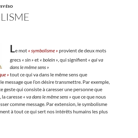
PSY ÉSO
LISME
L
e mot
« symbolisme »
provient de deux mots
grecs
« sin »
et
« bolein »
, qui signifient
« qui va
dans le même sens »
que »
tout ce qui va dans le même sens que
 le message que l’on désire transmettre. Par exemple,
e geste qui consiste à caresser une personne que
, la caresse
« va dans le même sens »
que ce que nous
passer comme message. Par extension, le symbolisme
ment à tout ce qui sert nos intérêts humains les plus