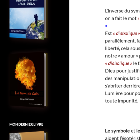
L’inverse du sym
on a fait le mot
«
»
Est
« diabolique »
parallèlement,
f
liberté, cela sou
notre « amour » 
« diabolique »
le 
Dieu pour justifi
des manipulatio
s’abriter derriè
Lumière pour pou
toute impunité.
MON DERNIER LIVRE
Le symbole
et
le
aident l’ésotéris