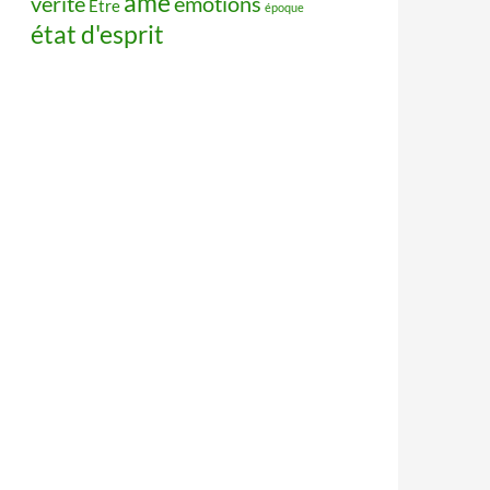
âme
vérité
émotions
Être
époque
état d'esprit