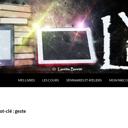
MES LIVRES
LES COURS
SÉMINAIRES ET ATELIERS
MON PARCO
t-clé : geste