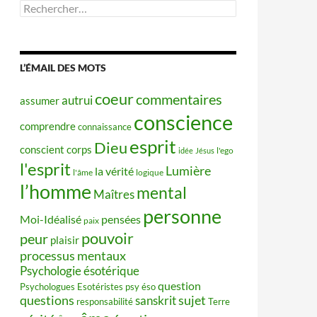
Rechercher :
L’ÉMAIL DES MOTS
coeur
commentaires
autrui
assumer
conscience
comprendre
connaissance
esprit
Dieu
conscient
corps
idée
Jésus
l'ego
l'esprit
Lumière
la vérité
l'âme
logique
l’homme
mental
Maîtres
personne
Moi-Idéalisé
pensées
paix
pouvoir
peur
plaisir
processus mentaux
Psychologie ésotérique
question
Psychologues Esotéristes
psy éso
questions
sujet
sanskrit
responsabilité
Terre