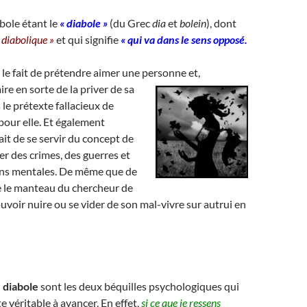
bole étant le
« diabole »
(du Grec
dia
et
bolein
), dont
 diabolique »
et qui signifie
« qui va dans le sens opposé.
le fait de prétendre aimer une personne et,
aire en sorte de la priver de sa
s le prétexte fallacieux de
pour elle. Et également
fait de se servir du concept de
er des crimes, des guerres et
ns mentales. De même que de
re le manteau du chercheur de
voir nuire ou se vider de son mal-vivre sur autrui en
 diabole
sont les deux béquilles psychologiques qui
te véritable à avancer. En effet,
si ce que je ressens