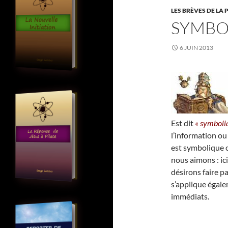
LES BRÈVES DE LA 
SYMBO
6 JUIN 2013
Est dit
« symboli
l’information ou
est symbolique c
nous aimons : ici
désirons faire 
s’applique égale
immédiats.