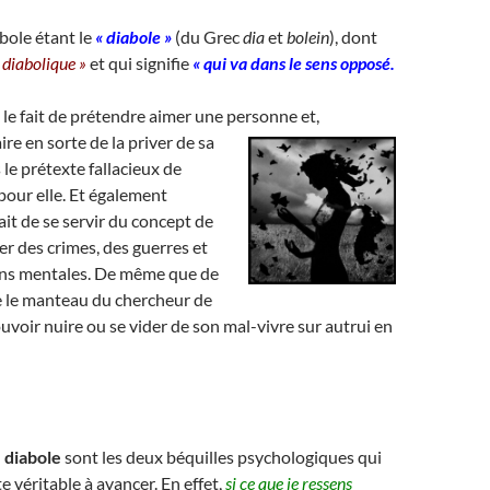
bole étant le
« diabole »
(du Grec
dia
et
bolein
), dont
 diabolique »
et qui signifie
« qui va dans le sens opposé.
le fait de prétendre aimer une personne et,
aire en sorte de la priver de sa
s le prétexte fallacieux de
pour elle. Et également
fait de se servir du concept de
er des crimes, des guerres et
ns mentales. De même que de
re le manteau du chercheur de
voir nuire ou se vider de son mal-vivre sur autrui en
 diabole
sont les deux béquilles psychologiques qui
te véritable à avancer. En effet,
si ce que je ressens