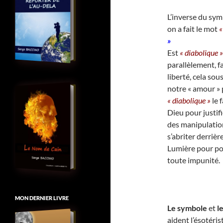
L’inverse du sym
on a fait le mot
«
»
Est
« diabolique »
parallèlement,
f
liberté, cela sou
notre « amour » 
« diabolique »
le 
Dieu pour justifi
des manipulatio
s’abriter derriè
Lumière pour pou
toute impunité.
MON DERNIER LIVRE
Le symbole
et
le
aident l’ésotéris