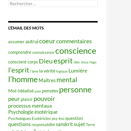
Rechercher :
L’ÉMAIL DES MOTS
coeur
commentaires
autrui
assumer
conscience
comprendre
connaissance
esprit
Dieu
conscient
corps
idée
Jésus
l'ego
l'esprit
Lumière
la vérité
l'âme
logique
l’homme
mental
Maîtres
personne
Moi-Idéalisé
pensées
paix
pouvoir
peur
plaisir
processus mentaux
Psychologie ésotérique
question
Psychologues Esotéristes
psy éso
questions
sujet
sanskrit
responsabilité
Terre