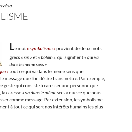
PSY ÉSO
LISME
L
e mot
« symbolisme »
provient de deux mots
grecs
« sin »
et
« bolein »
, qui signifient
« qui va
dans le même sens »
que »
tout ce qui va dans le même sens que
 le message que l’on désire transmettre. Par exemple,
e geste qui consiste à caresser une personne que
, la caresse
« va dans le même sens »
que ce que nous
passer comme message. Par extension, le symbolisme
ment à tout ce qui sert nos intérêts humains les plus