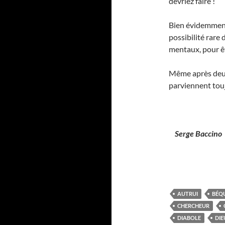
devriez faire !
Bien évidemment,
possibilité rare 
mentaux, pour ê
Même après deux 
parviennent touj
Serge Baccino
AUTRUI
BÉQU
CHERCHEUR
DIABOLE
DIE