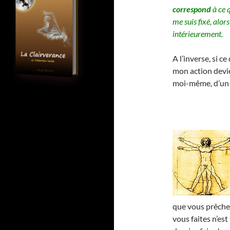
correspond
à ce 
me suis fixé, alor
intérieurement.
A l’inverse, si c
mon action devi
moi-même, d’u
que vous prêchez
vous faites n’es