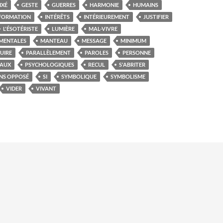
IXÉ
GESTE
GUERRES
HARMONIE
HUMAINS
FORMATION
INTÉRÊTS
INTÉRIEUREMENT
JUSTIFIER
L'ÉSOTÉRISTE
LUMIÈRE
MAL-VIVRE
MENTALES
MANTEAU
MESSAGE
MINIMUM
UIRE
PARALLÈLEMENT
PAROLES
PERSONNE
TAUX
PSYCHOLOGIQUES
RECUL
S'ABRITER
NS OPPOSÉ
SI
SYMBOLIQUE
SYMBOLISME
VIDER
VIVANT