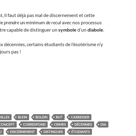
 il faut déjà pas mal de discernement et cette
de
prendre un minimum de recul
avec nos processus
tre capable de distinguer un
symbole
d’un
diabole
.
décennies, certains étudiants de l’ésotérisme n’y
ours pas !
ILLES
BLEIN
BOLEIN
BUT
CARRESSER
CONCEPT
CORRESPOND
CRIMES
DÉCENNIES
DIA
U
DISCERNEMENT
DISTINGUER
ÉTUDIANTS