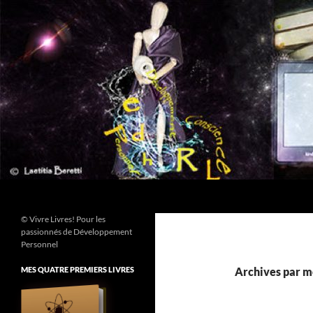
Aller
au
contenu
Recherche
© Vivre Livres! Pour les
passionnés de Développement
Personnel
MES QUATRE PREMIERS LIVRES
Archives par mo