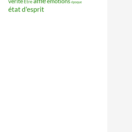
âme
vérité
émotions
Être
époque
état d'esprit