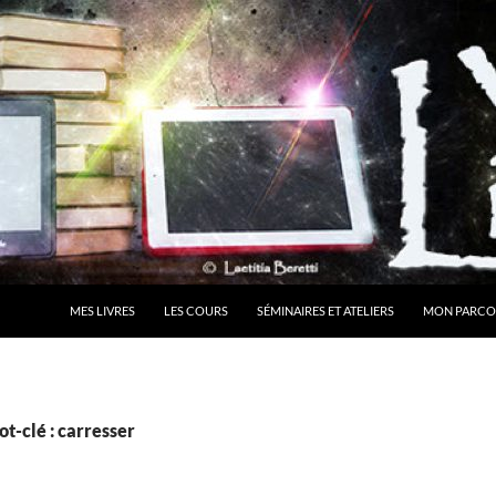
MES LIVRES
LES COURS
SÉMINAIRES ET ATELIERS
MON PARCO
t-clé : carresser