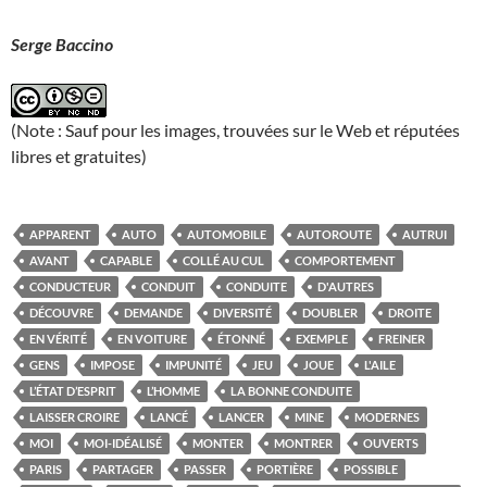
Serge Baccino
(Note : Sauf pour les images, trouvées sur le Web et réputées
libres et gratuites)
APPARENT
AUTO
AUTOMOBILE
AUTOROUTE
AUTRUI
AVANT
CAPABLE
COLLÉ AU CUL
COMPORTEMENT
CONDUCTEUR
CONDUIT
CONDUITE
D'AUTRES
DÉCOUVRE
DEMANDE
DIVERSITÉ
DOUBLER
DROITE
EN VÉRITÉ
EN VOITURE
ÉTONNÉ
EXEMPLE
FREINER
GENS
IMPOSE
IMPUNITÉ
JEU
JOUE
L'AILE
L’ÉTAT D’ESPRIT
L’HOMME
LA BONNE CONDUITE
LAISSER CROIRE
LANCÉ
LANCER
MINE
MODERNES
MOI
MOI-IDÉALISÉ
MONTER
MONTRER
OUVERTS
PARIS
PARTAGER
PASSER
PORTIÈRE
POSSIBLE