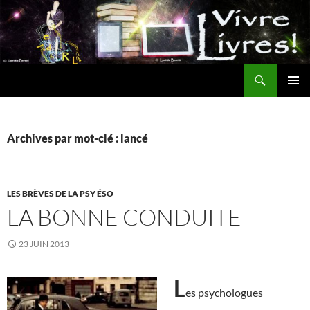
Aller
au
contenu
Recherche
MENU
PRINCI
Archives par mot-clé : lancé
LES BRÈVES DE LA PSY ÉSO
LA BONNE CONDUITE
23 JUIN 2013
L
es psychologues