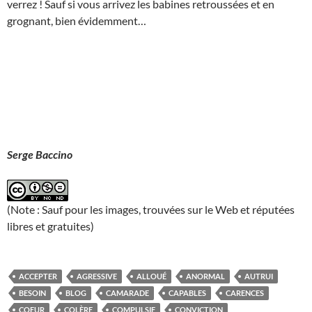
verrez ! Sauf si vous arrivez les babines retroussées et en
grognant, bien évidemment…
Serge Baccino
(Note : Sauf pour les images, trouvées sur le Web et réputées
libres et gratuites)
ACCEPTER
AGRESSIVE
ALLOUÉ
ANORMAL
AUTRUI
BESOIN
BLOG
CAMARADE
CAPABLES
CARENCES
COEUR
COLÈRE
COMPULSIF
CONVICTION