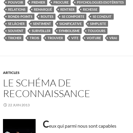
POUVOIR
PREMIER
PROCURE
PSYCHOLOGUES ESOTÉRISTES
RELATIONS
REMARQUÉ
RENTRER
RICHESSE
RONDS-POINTS
ROUTES
SE COMPORTE
SE CONDUIT
SE LÂCHER
SENTIMENT
SIGNIFICATIVE
SIMPLISTE
SOUVENT
SURVEILLER
SYMBOLISME
TOUJOURS
TRICHER
TROIS
TROUVER
VITE
VOITURE
VRAI
ARTICLES
LE SCHÉMA DE
RECONNAISSANCE
22 JUIN 2013
C
eux qui parmi nous sont capables