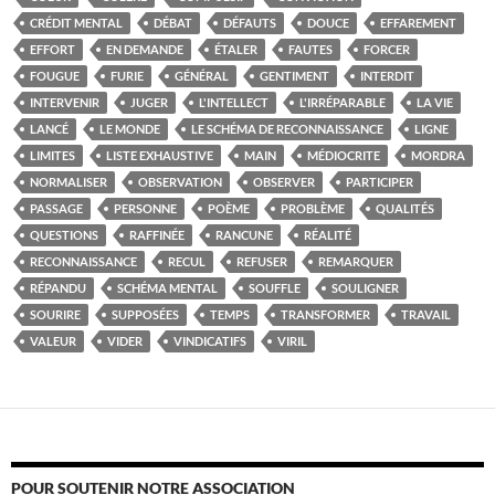
CRÉDIT MENTAL
DÉBAT
DÉFAUTS
DOUCE
EFFAREMENT
EFFORT
EN DEMANDE
ÉTALER
FAUTES
FORCER
FOUGUE
FURIE
GÉNÉRAL
GENTIMENT
INTERDIT
INTERVENIR
JUGER
L'INTELLECT
L'IRRÉPARABLE
LA VIE
LANCÉ
LE MONDE
LE SCHÉMA DE RECONNAISSANCE
LIGNE
LIMITES
LISTE EXHAUSTIVE
MAIN
MÉDIOCRITE
MORDRA
NORMALISER
OBSERVATION
OBSERVER
PARTICIPER
PASSAGE
PERSONNE
POÈME
PROBLÈME
QUALITÉS
QUESTIONS
RAFFINÉE
RANCUNE
RÉALITÉ
RECONNAISSANCE
RECUL
REFUSER
REMARQUER
RÉPANDU
SCHÉMA MENTAL
SOUFFLE
SOULIGNER
SOURIRE
SUPPOSÉES
TEMPS
TRANSFORMER
TRAVAIL
VALEUR
VIDER
VINDICATIFS
VIRIL
POUR SOUTENIR NOTRE ASSOCIATION