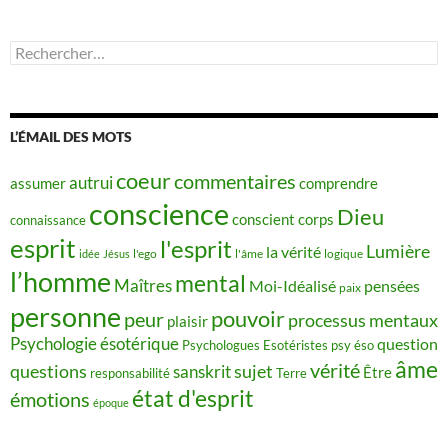
Rechercher :
L’ÉMAIL DES MOTS
coeur
commentaires
autrui
assumer
comprendre
conscience
Dieu
conscient
corps
connaissance
esprit
l'esprit
Lumière
la vérité
idée
Jésus
l'ego
l'âme
logique
l’homme
mental
Maîtres
Moi-Idéalisé
pensées
paix
personne
pouvoir
peur
processus mentaux
plaisir
Psychologie ésotérique
question
Psychologues Esotéristes
psy éso
âme
vérité
questions
sujet
sanskrit
Être
responsabilité
Terre
état d'esprit
émotions
époque