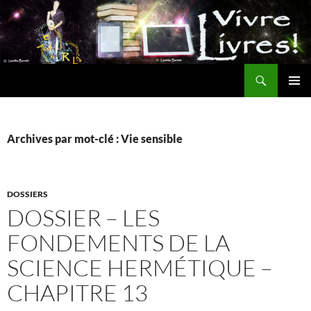
Aller
au
contenu
Recherche
MENU
PRINCI
Archives par mot-clé : Vie sensible
DOSSIERS
DOSSIER – LES
FONDEMENTS DE LA
SCIENCE HERMÉTIQUE –
CHAPITRE 13