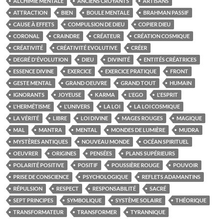
ALCHIMIE MENTALE
ANCIENS CROYANTS
ARTISANS
ATTRACTION
BIEN
BOULE MENTALE
BRAHMAN PASSIF
CAUSE À EFFETS
COMPULSION DE DIEU
COPIER DIEU
CORONAL
CRAINDRE
CRÉATEUR
CRÉATION COSMIQUE
CRÉATIVITÉ
CRÉATIVITÉ EVOLUTIVE
CRÉER
DEGRÉ D'ÉVOLUTION
DIEU
DIVINITÉ
ENTITÉS CRÉATRICES
ESSENCE DIVINE
EXERCICE
EXERCICE PRATIQUE
FRONT
GESTE MENTAL
GRAND OEUVRE
GRAND TOUT
HUMAIN
IGNORANTS
JOYEUSE
KARMA
L'EGO
L'ESPRIT
L'HERMÉTISME
L'UNIVERS
LA LOI
LA LOI COSMIQUE
LA VÉRITÉ
LIBRE
LOI DIVINE
MAGES ROUGES
MAGIQUE
MAL
MANTRA
MENTAL
MONDES DE LUMIÈRE
MUDRA
MYSTÈRES ANTIQUES
NOUVEAU MONDE
OCÉAN SPIRITUEL
OEUVRER
ORIGINES
PENSÉES
PLANS SUPÉRIEURS
POLARITÉ POSITIVE
POSITIF
POUSSIÈRE ROUGE
POUVOIR
PRISE DE CONSCIENCE
PSYCHOLOGIQUE
REFLETS ADAMANTINS
RÉPULSION
RESPECT
RESPONSABILITÉ
SACRÉ
SEPT PRINCIPES
SYMBOLIQUE
SYSTÈME SOLAIRE
THÉORIQUE
TRANSFORMATEUR
TRANSFORMER
TYRANNIQUE