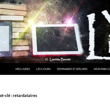
MES LIVRES
LES COURS
SÉMINAIRES ET ATELIERS
MON PARCO
t-clé : retardataires