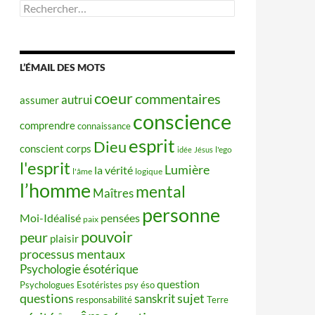
Rechercher :
L’ÉMAIL DES MOTS
coeur
commentaires
autrui
assumer
conscience
comprendre
connaissance
esprit
Dieu
conscient
corps
idée
Jésus
l'ego
l'esprit
Lumière
la vérité
l'âme
logique
l’homme
mental
Maîtres
personne
Moi-Idéalisé
pensées
paix
pouvoir
peur
plaisir
processus mentaux
Psychologie ésotérique
question
Psychologues Esotéristes
psy éso
questions
sujet
sanskrit
responsabilité
Terre