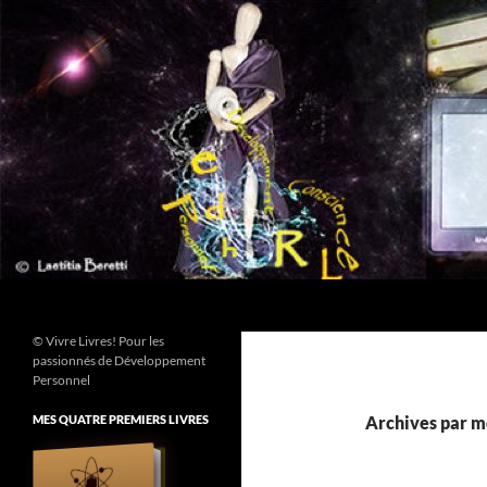
Aller
au
contenu
Recherche
© Vivre Livres! Pour les
passionnés de Développement
Personnel
MES QUATRE PREMIERS LIVRES
Archives par mo