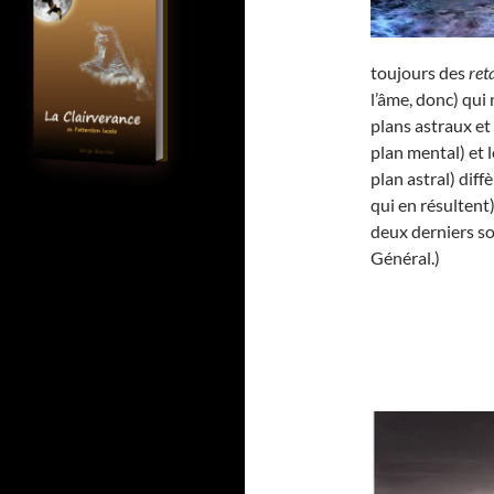
toujours des
ret
l’âme, donc) qui
plans astraux et
plan mental) et 
plan astral) diff
qui en résultent)
deux derniers so
Général.)