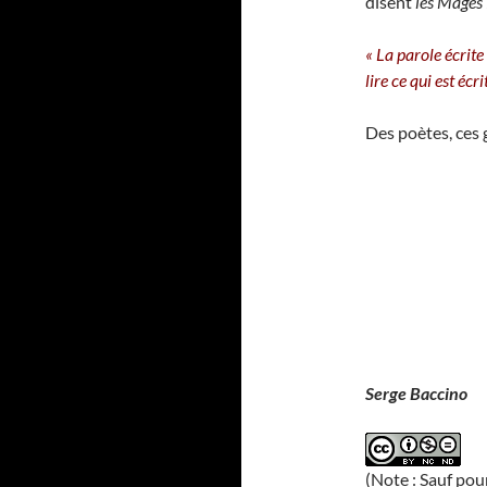
disent
les Mages 
« La parole écrite
lire ce qui est écri
Des poètes, ces g
Serge Baccino
(Note : Sauf pou