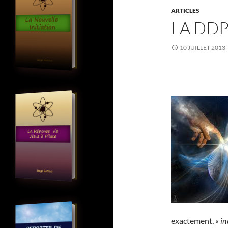
ARTICLES
LA DD
10 JUILLET 2013
exactement, «
in