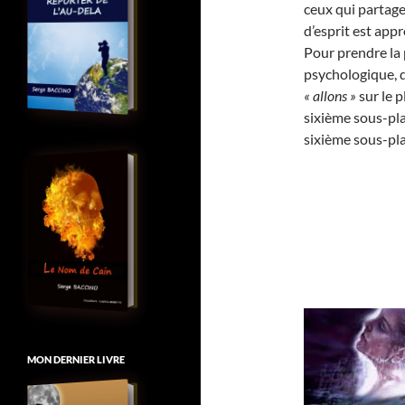
ceux qui partage
d’esprit est app
Pour prendre la 
psychologique, d
« allons »
sur le p
sixième sous-pla
sixième sous-pl
MON DERNIER LIVRE