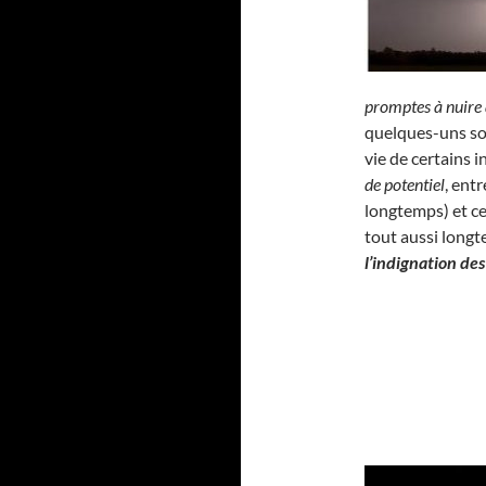
promptes à nuire 
quelques-uns son
vie de certains 
de potentiel
, ent
longtemps) et ce
tout aussi long
l’indignation de