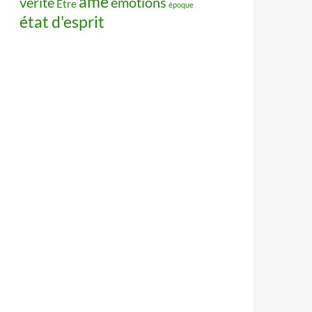
âme
vérité
émotions
Être
époque
état d'esprit