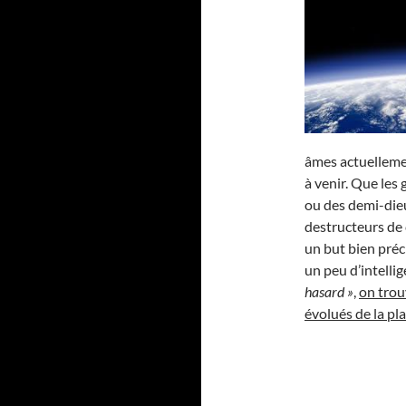
âmes actuelleme
à venir. Que les 
ou des demi-dieu
destructeurs de 
un but bien préci
un peu d’intellig
hasard »
,
on trou
évolués de la pla