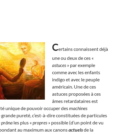
C
ertains connaissent déjà
une ou deux de ces «
astuces
» par exemple
comme avec les enfants
indigo et avec le peuple
américain. Une de ces
astuces proposées à ces
âmes retardataires est
ité unique de pouvoir occuper des
machines
 grande pureté, c’est-à-dire constituées de particules
e
prâna
les plus «
propres
» possible (d’un point de vu
répondant au maximum aux canons
actuels
de la