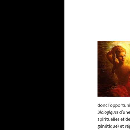
donc l’opportun
biologiques
d’une
spirituelles et d
génétique) et 