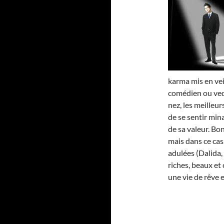
karma mis en vei
comédien ou vede
nez, les meilleur
de se sentir min
de sa valeur. Bon
mais dans ce ca
adulées (Dalida, 
riches, beaux et
une vie de rêve e