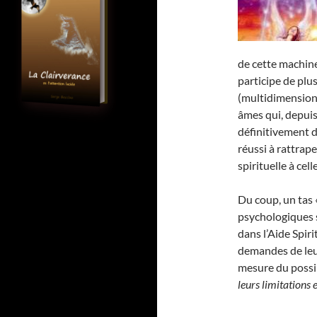
de cette machin
participe de pl
(multidimensionn
âmes qui, depuis
définitivement d
réussi à rattrap
spirituelle à cel
Du coup, un tas 
psychologiques 
dans l’Aide Spiri
demandes de leur
mesure du possibl
leurs limitations