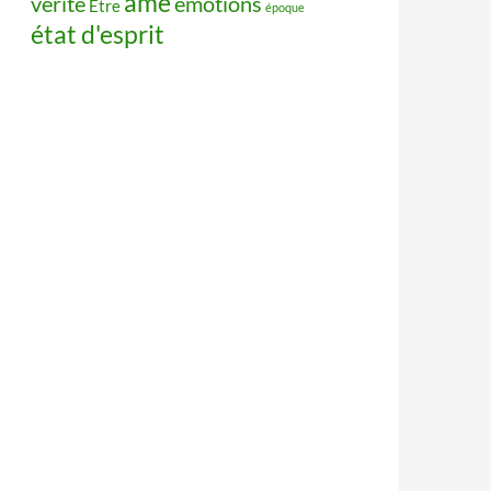
âme
vérité
émotions
Être
époque
état d'esprit