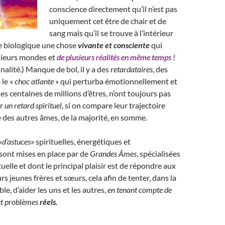
conscience directement qu’il n’est pas
uniquement cet être de chair et de
sang mais qu’il se trouve à l’intérieur
e biologique une chose
vivante et consciente
qui
usieurs mondes et
de plusieurs réalités en même temps !
alité.) Manque de bol, il y a des
retardataires
, des
 le «
choc atlante
» qui perturba émotionnellement et
es centaines de millions d’êtres, n’ont toujours pas
er
un retard spirituel
, si on compare leur trajectoire
le des autres âmes, de la majorité, en somme.
«
d’astuces
» spirituelles, énergétiques et
sont mises en place par de
Grandes Âmes
, spécialisées
tuelle et dont le principal plaisir est de répondre aux
s jeunes frères et sœurs, cela afin de tenter, dans la
e, d’aider les uns et les autres,
en tenant compte de
 et problèmes
réels.