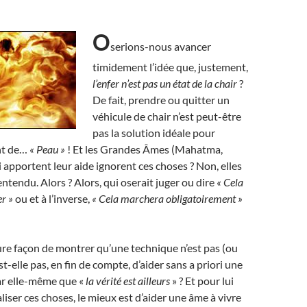
O
serions-nous avancer
timidement l’idée que, justement,
l’enfer n’est pas un état de la chair
?
De fait, prendre ou quitter un
véhicule de chair n’est peut-être
pas la solution idéale pour
nt de…
« Peau »
! Et les Grandes Âmes (Mahatma,
 apportent leur aide ignorent ces choses ? Non, elles
entendu. Alors ? Alors, qui oserait juger ou dire
« Cela
r »
ou et à l’inverse,
«
Cela marchera obligatoirement »
eure façon de montrer qu’une technique n’est pas (ou
est-elle pas, en fin de compte, d’aider sans a priori une
ar elle-même que «
la vérité est ailleurs
» ? Et pour lui
liser ces choses, le mieux est d’aider une âme à vivre