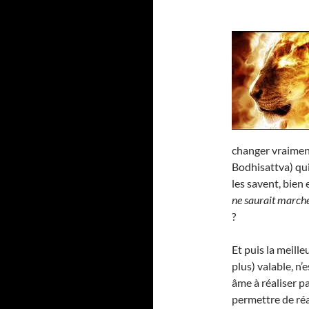
changer vraime
Bodhisattva) qui
les savent, bien 
ne saurait marche
?
Et puis la meill
plus) valable, n’
âme à réaliser p
permettre de réa