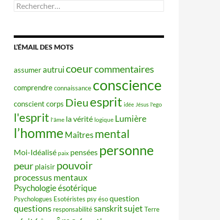
Rechercher :
L’ÉMAIL DES MOTS
coeur
commentaires
autrui
assumer
conscience
comprendre
connaissance
esprit
Dieu
conscient
corps
idée
Jésus
l'ego
l'esprit
Lumière
la vérité
l'âme
logique
l’homme
mental
Maîtres
personne
Moi-Idéalisé
pensées
paix
pouvoir
peur
plaisir
processus mentaux
Psychologie ésotérique
question
Psychologues Esotéristes
psy éso
questions
sujet
sanskrit
responsabilité
Terre