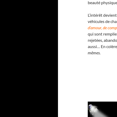
beauté physique.
L’intérêt devien
véhicules de cha
d’amour, de comp
qui sont remplie
rejetées, abando
aussi… En colère
mêmes.