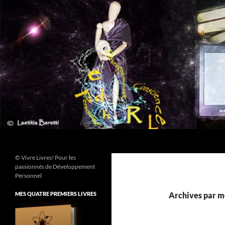
Aller
au
contenu
Recherche
© Vivre Livres! Pour les
passionnés de Développement
Personnel
MES QUATRE PREMIERS LIVRES
Archives par m