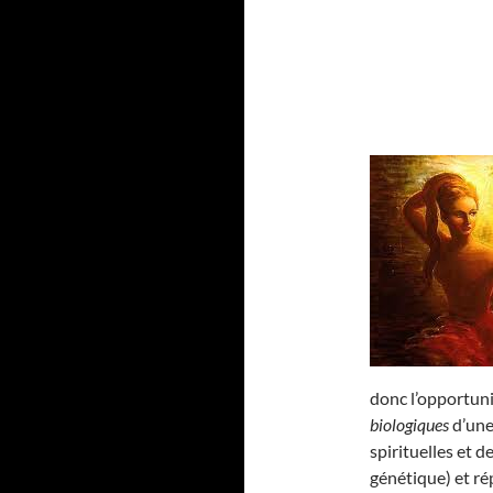
donc l’opportun
biologiques
d’une
spirituelles et d
génétique) et 