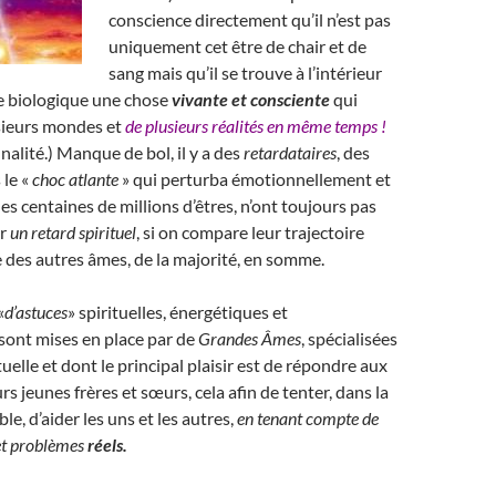
conscience directement qu’il n’est pas
uniquement cet être de chair et de
sang mais qu’il se trouve à l’intérieur
e biologique une chose
vivante et consciente
qui
usieurs mondes et
de plusieurs réalités en même temps !
alité.) Manque de bol, il y a des
retardataires
, des
 le «
choc atlante
» qui perturba émotionnellement et
es centaines de millions d’êtres, n’ont toujours pas
er
un retard spirituel
, si on compare leur trajectoire
le des autres âmes, de la majorité, en somme.
«
d’astuces
» spirituelles, énergétiques et
sont mises en place par de
Grandes Âmes
, spécialisées
tuelle et dont le principal plaisir est de répondre aux
s jeunes frères et sœurs, cela afin de tenter, dans la
e, d’aider les uns et les autres,
en tenant compte de
 et problèmes
réels.