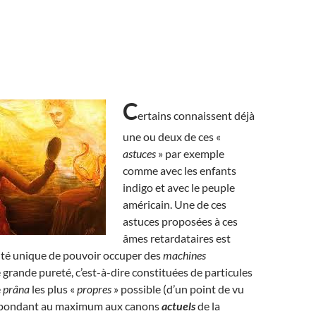
C
ertains connaissent déjà
une ou deux de ces «
astuces
» par exemple
comme avec les enfants
indigo et avec le peuple
américain. Une de ces
astuces proposées à ces
âmes retardataires est
ité unique de pouvoir occuper des
machines
 grande pureté, c’est-à-dire constituées de particules
e
prâna
les plus «
propres
» possible (d’un point de vu
répondant au maximum aux canons
actuels
de la