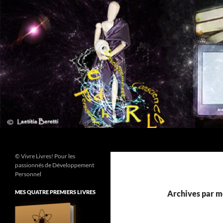
Aller
au
contenu
Recherche
© Vivre Livres! Pour les
passionnés de Développement
Personnel
MES QUATRE PREMIERS LIVRES
Archives par mo