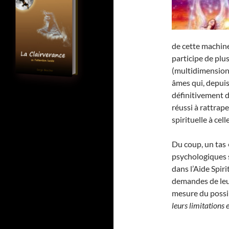
de cette machin
participe de pl
(multidimensionn
âmes qui, depuis
définitivement d
réussi à rattrap
spirituelle à cel
Du coup, un tas 
psychologiques 
dans l’Aide Spiri
demandes de leur
mesure du possibl
leurs limitations