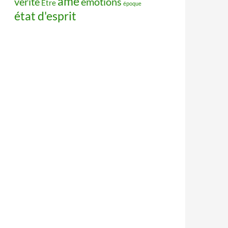
âme
vérité
émotions
Être
époque
état d'esprit