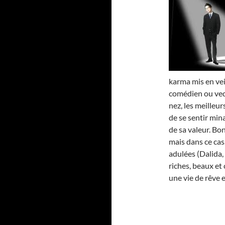
karma mis en vei
comédien ou vede
nez, les meilleur
de se sentir min
de sa valeur. Bon
mais dans ce ca
adulées (Dalida, 
riches, beaux et
une vie de rêve e