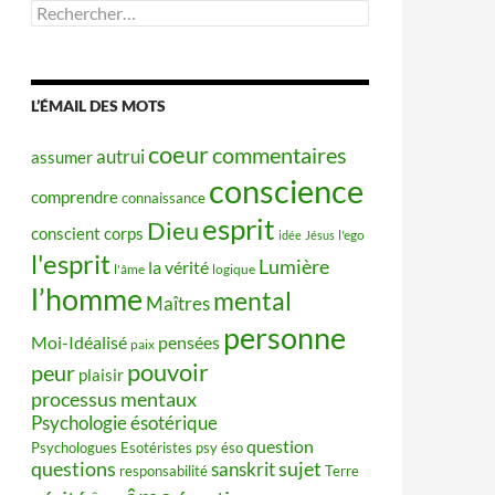
Rechercher :
L’ÉMAIL DES MOTS
coeur
commentaires
autrui
assumer
conscience
comprendre
connaissance
esprit
Dieu
conscient
corps
idée
Jésus
l'ego
l'esprit
Lumière
la vérité
l'âme
logique
l’homme
mental
Maîtres
personne
Moi-Idéalisé
pensées
paix
pouvoir
peur
plaisir
processus mentaux
Psychologie ésotérique
question
Psychologues Esotéristes
psy éso
questions
sujet
sanskrit
responsabilité
Terre