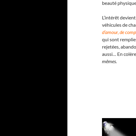
beauté physique.
L’intérêt devien
véhicules de cha
d’amour, de comp
qui sont remplie
rejetées, abando
aussi… En colère
mêmes.