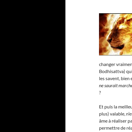
changer vraime
Bodhisattva) qui
les savent, bien 
ne saurait marche
?
Et puis la meill
plus) valable, n’
âme à réaliser p
permettre de réa