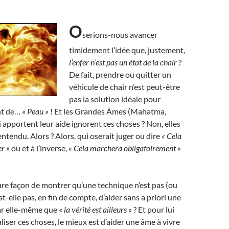
O
serions-nous avancer
timidement l’idée que, justement,
l’enfer n’est pas un état de la chair
?
De fait, prendre ou quitter un
véhicule de chair n’est peut-être
pas la solution idéale pour
nt de…
« Peau »
! Et les Grandes Âmes (Mahatma,
 apportent leur aide ignorent ces choses ? Non, elles
entendu. Alors ? Alors, qui oserait juger ou dire
« Cela
r »
ou et à l’inverse,
«
Cela marchera obligatoirement »
eure façon de montrer qu’une technique n’est pas (ou
est-elle pas, en fin de compte, d’aider sans a priori une
ar elle-même que «
la vérité est ailleurs
» ? Et pour lui
liser ces choses, le mieux est d’aider une âme à vivre