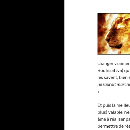
changer vraime
Bodhisattva) qui
les savent, bien 
ne saurait marche
?
Et puis la meill
plus) valable, n’
âme à réaliser p
permettre de réa