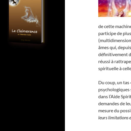
de cette machin
participe de pl
(multidimensionn
âmes qui, depuis
définitivement d
réussi à rattrap
spirituelle à cel
Du coup, un tas 
psychologiques 
dans l’Aide Spiri
demandes de leur
mesure du possibl
leurs limitations