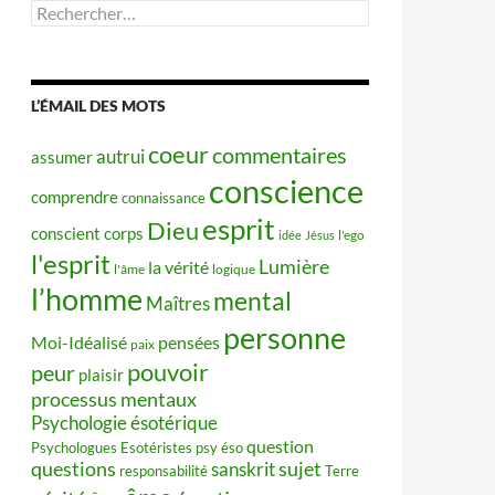
Rechercher :
L’ÉMAIL DES MOTS
coeur
commentaires
autrui
assumer
conscience
comprendre
connaissance
esprit
Dieu
conscient
corps
idée
Jésus
l'ego
l'esprit
Lumière
la vérité
l'âme
logique
l’homme
mental
Maîtres
personne
Moi-Idéalisé
pensées
paix
pouvoir
peur
plaisir
processus mentaux
Psychologie ésotérique
question
Psychologues Esotéristes
psy éso
questions
sujet
sanskrit
responsabilité
Terre