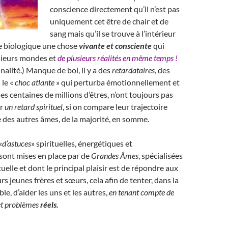
conscience directement qu’il n’est pas
uniquement cet être de chair et de
sang mais qu’il se trouve à l’intérieur
e biologique une chose
vivante et consciente
qui
usieurs mondes et
de plusieurs réalités en même temps !
alité.) Manque de bol, il y a des
retardataires
, des
 le «
choc atlante
» qui perturba émotionnellement et
es centaines de millions d’êtres, n’ont toujours pas
er
un retard spirituel
, si on compare leur trajectoire
le des autres âmes, de la majorité, en somme.
«
d’astuces
» spirituelles, énergétiques et
sont mises en place par de
Grandes Âmes
, spécialisées
tuelle et dont le principal plaisir est de répondre aux
s jeunes frères et sœurs, cela afin de tenter, dans la
e, d’aider les uns et les autres,
en tenant compte de
 et problèmes
réels.