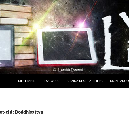
MES LIVRES
LES COURS
SÉMINAIRES ET ATELIERS
MON PARCO
ot-clé : Boddhisattva