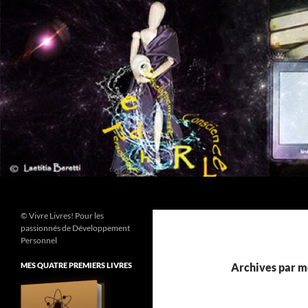
Aller
au
contenu
Recherche
© Vivre Livres! Pour les
passionnés de Développement
Personnel
MES QUATRE PREMIERS LIVRES
Archives par m