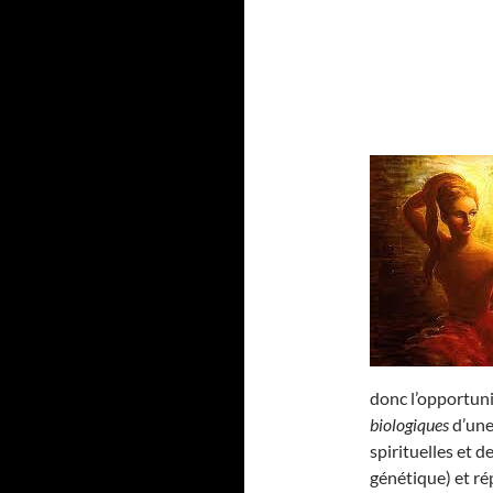
donc l’opportun
biologiques
d’une
spirituelles et d
génétique) et 