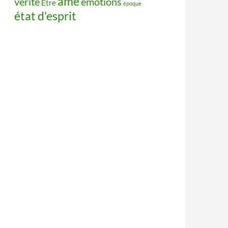
âme
vérité
émotions
Être
époque
état d'esprit