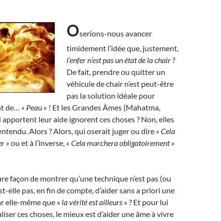
O
serions-nous avancer
timidement l’idée que, justement,
l’enfer n’est pas un état de la chair
?
De fait, prendre ou quitter un
véhicule de chair n’est peut-être
pas la solution idéale pour
nt de…
« Peau »
! Et les Grandes Âmes (Mahatma,
 apportent leur aide ignorent ces choses ? Non, elles
entendu. Alors ? Alors, qui oserait juger ou dire
« Cela
r »
ou et à l’inverse,
«
Cela marchera obligatoirement »
eure façon de montrer qu’une technique n’est pas (ou
est-elle pas, en fin de compte, d’aider sans a priori une
ar elle-même que «
la vérité est ailleurs
» ? Et pour lui
liser ces choses, le mieux est d’aider une âme à vivre