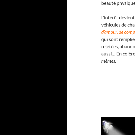
beauté physique.
L’intérêt devien
véhicules de cha
d’amour, de comp
qui sont remplie
rejetées, abando
aussi… En colère
mêmes.