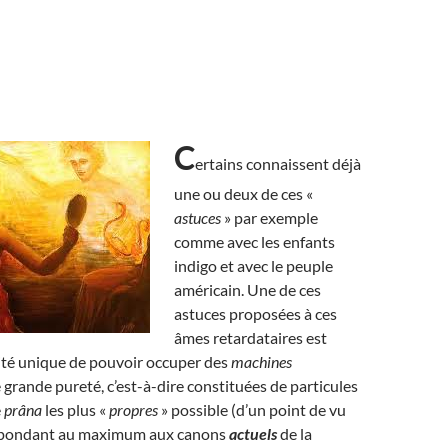
C
ertains connaissent déjà
une ou deux de ces «
astuces
» par exemple
comme avec les enfants
indigo et avec le peuple
américain. Une de ces
astuces proposées à ces
âmes retardataires est
ité unique de pouvoir occuper des
machines
 grande pureté, c’est-à-dire constituées de particules
e
prâna
les plus «
propres
» possible (d’un point de vu
répondant au maximum aux canons
actuels
de la