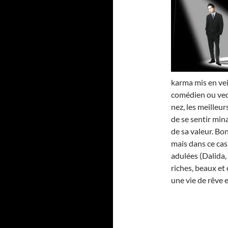
karma mis en vei
comédien ou vede
nez, les meilleur
de se sentir min
de sa valeur. Bon
mais dans ce ca
adulées (Dalida, 
riches, beaux et
une vie de rêve e