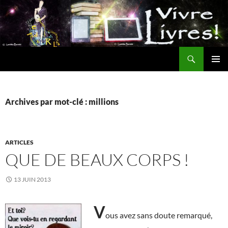
Aller
au
contenu
Recherche
MENU
PRINCI
Archives par mot-clé : millions
ARTICLES
QUE DE BEAUX CORPS !
13 JUIN 2013
V
ous avez sans doute remarqué,