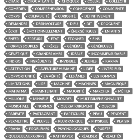
CHAIR
CHOC ATLANTE
CHOQUER
COLÈRE
COLLECTIF
COMÉDIEN
COMPRÉHENSION
CONSCIENCE
CONSCIENTE
CORPS
CULPABILITÉ
CURIOSITÉ
DÉFINITIVEMENT
DEMANDES
DÉSINVOLTURE
DIEU
DIT
DROGUENT
ÉCRIT
ÉMOTIONNELLEMENT
ÉNERGÉTIQUES
ENFANTS
ENFER
ERREURS
ÉTAT
ÉTONNER
FINS
FORMES SOUPLES
FRÈRES
GÉNÉRAL
GÉNÉREUSES
GÉNÉTIQUE
GRANDES ÂMES
IDÉALE
INCOMMENSURABLE
INDIGO
INGRÉDIENTS
INVISIBLE
JEUNES
KARMA
L'ATTENTION
L'AVENTURE HUMAINE
L'IDÉE
L'INTÉRIEUR
L'OPPORTUNITÉ
LA VÉRITÉ
LES ÂMES
LES HOMMES
LIMITATIONS
LIRE
MACHINE
MACHINES
MAGNIFIQUE
MAHATMA
MAINTENANT
MAJORITÉ
MARCHER
MÉTIER
MILLIONS
MINABLE
MONDES
MULTIDIMENSIONNALITÉ
MUSIC-HALL
NORMES
OBLIGATOIREMENT
OBSCUR
PARFAITE
PARTAGEANT
PARTICULES
PEAU
PENDENT
PERMETTRE
PEUPLE
PEUR PANIQUE
PHYSIQUE
PLAISIR
PRÂNA
PROBLÈMES
PSYCHOLOGIQUES
PURETÉ
QUE DE BEAUX CORPS
RATTRAPER
RÉALISER
RÉALITÉS