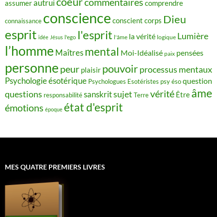
coeur
commentaires
autrui
assumer
comprendre
conscience
Dieu
conscient
corps
connaissance
esprit
l'esprit
Lumière
la vérité
idée
Jésus
l'ego
l'âme
logique
l’homme
mental
Maîtres
Moi-Idéalisé
pensées
paix
personne
pouvoir
peur
processus mentaux
plaisir
Psychologie ésotérique
question
Psychologues Esotéristes
psy éso
âme
vérité
questions
sujet
sanskrit
Être
responsabilité
Terre
état d'esprit
émotions
époque
MES QUATRE PREMIERS LIVRES