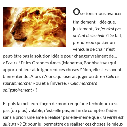
O
serions-nous avancer
timidement l’idée que,
justement,
l’enfer n’est pas
un état de la chair
? De fait,
prendre ou quitter un
véhicule de chair n’est
peut-être pas la solution idéale pour changer vraiment de…
« Peau »
! Et les Grandes Âmes (Mahatma, Bodhisattva) qui
apportent leur aide ignorent ces choses ? Non, elles les savent,
bien entendu. Alors ? Alors, qui oserait juger ou dire
« Cela ne
saurait marcher »
ou et à l’inverse,
«
Cela marchera
obligatoirement »
?
Et puis la meilleure façon de montrer qu’une technique n’est
pas (ou plus) valable, n’est-elle pas, en fin de compte, d’aider
sans a priori une âme à réaliser par elle-même que «
la vérité est
ailleurs
» ? Et pour lui permettre de réaliser ces choses, le mieux