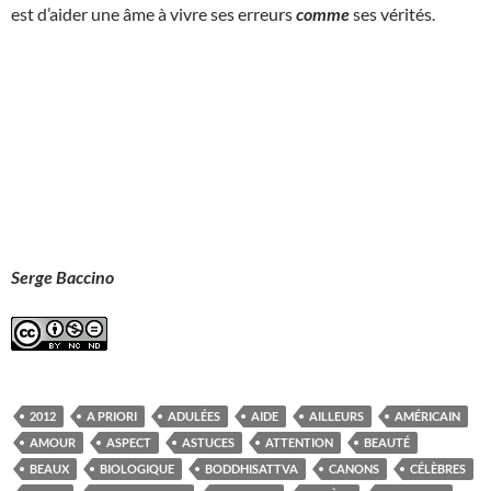
est d’aider une âme à vivre ses erreurs
comme
ses vérités.
Serge Baccino
2012
A PRIORI
ADULÉES
AIDE
AILLEURS
AMÉRICAIN
AMOUR
ASPECT
ASTUCES
ATTENTION
BEAUTÉ
BEAUX
BIOLOGIQUE
BODDHISATTVA
CANONS
CÉLÈBRES