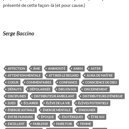
présenté de cette façon-là (et pour cause.)
Serge Baccino
AFFECTION
ÂME
ANIMOSITÉ
ANKH
ASTER
ATTENTION MENTALE
ATTIRER LE REGARD
AURA DE MAÎTRE
COEUR
COMMENTAIRES
CONFIANCE
CONSCIENCE DE DIEU
DÉFAUTS
DÉPOLARISÉE
DIEU EN SOI
DISCERNEMENT
DISCIPLINES
DISTRIBUTEUR AMBULANT
DISTRIBUTEURS D’ÉNERGIE
DJED
ÉCLAIRER
ÉLÈVE DE LA VIE
ÉLÈVES POTENTIELS
ÉNERGIE ASTRALE
ÉNERGIE MENTALE
ENSEIGNER
ENTRE HUMAINS
ÉPOQUE
ÉSOTÉRIQUES
ÊTRE SOI
EXCELLENT
FAIBLESSE
FAIRE FUIR
FEMME