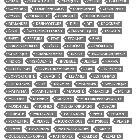
CHAIR
CHOC ATLANTE
CHOQUER
COLÈRE
COLLECTIF
COMÉDIEN
COMPRÉHENSION
CONSCIENCE
CONSCIENTE
CORPS
CULPABILITÉ
CURIOSITÉ
DÉFINITIVEMENT
DEMANDES
DÉSINVOLTURE
DIEU
DIT
DROGUENT
ÉCRIT
ÉMOTIONNELLEMENT
ÉNERGÉTIQUES
ENFANTS
ENFER
ERREURS
ÉTAT
ÉTONNER
FINS
FORMES SOUPLES
FRÈRES
GÉNÉRAL
GÉNÉREUSES
GÉNÉTIQUE
GRANDES ÂMES
IDÉALE
INCOMMENSURABLE
INDIGO
INGRÉDIENTS
INVISIBLE
JEUNES
KARMA
L'ATTENTION
L'AVENTURE HUMAINE
L'IDÉE
L'INTÉRIEUR
L'OPPORTUNITÉ
LA VÉRITÉ
LES ÂMES
LES HOMMES
LIMITATIONS
LIRE
MACHINE
MACHINES
MAGNIFIQUE
MAHATMA
MAINTENANT
MAJORITÉ
MARCHER
MÉTIER
MILLIONS
MINABLE
MONDES
MULTIDIMENSIONNALITÉ
MUSIC-HALL
NORMES
OBLIGATOIREMENT
OBSCUR
PARFAITE
PARTAGEANT
PARTICULES
PEAU
PENDENT
PERMETTRE
PEUPLE
PEUR PANIQUE
PHYSIQUE
PLAISIR
PRÂNA
PROBLÈMES
PSYCHOLOGIQUES
PURETÉ
QUE DE BEAUX CORPS
RATTRAPER
RÉALISER
RÉALITÉS