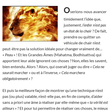
O
serions-nous avancer
timidement l’idée que,
justement,
l’enfer n’est pas
un état de la chair
? De fait,
prendre ou quitter un
véhicule de chair n’est
peut-être pas la solution idéale pour changer vraiment de…
« Peau »
! Et les Grandes Âmes (Mahatma, Bodhisattva) qui
apportent leur aide ignorent ces choses ? Non, elles les savent,
bien entendu. Alors ? Alors, qui oserait juger ou dire
« Cela ne
saurait marcher »
ou et à l’inverse,
«
Cela marchera
obligatoirement »
?
Et puis la meilleure façon de montrer qu’une technique n’est
pas (ou plus) valable, n’est-elle pas, en fin de compte, d’aider
sans a priori une âme à réaliser par elle-même que «
la vérité est
ailleurs
» ? Et pour lui permettre de réaliser ces choses, le mieux