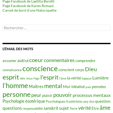
Page Facebook de Laetitia Beretti
Page Facebook de Karen Romani
Carnet de bord d’une Naturopathe
Rechercher :
L’ÉMAIL DES MOTS
coeur
commentaires
autrui
assumer
comprendre
conscience
Dieu
conscient
corps
connaissance
esprit
l'esprit
Lumière
la vérité
idée
Jésus
l'ego
l'âme
logique
l’homme
mental
Maîtres
Moi-Idéalisé
pensées
paix
personne
pouvoir
peur
processus mentaux
plaisir
Psychologie ésotérique
question
Psychologues Esotéristes
psy éso
âme
vérité
questions
sujet
sanskrit
Être
responsabilité
Terre