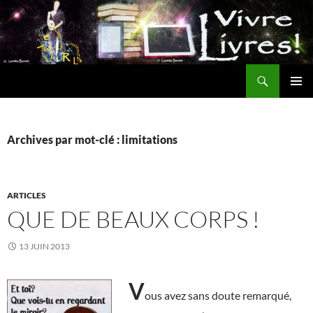
Aller
au
contenu
Recherche
MENU
PRINCI
Archives par mot-clé : limitations
ARTICLES
QUE DE BEAUX CORPS !
13 JUIN 2013
V
ous avez sans doute remarqué,