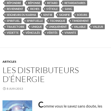
RÉPONDRE
RÉPONSE
RETARD
RETARDATAIRES
REVIENNENT
RICHES
S'ÉTIOLE
SANG
SEIGNEURS DU KARMA
SENTIR
SIGNIFIE
SOEURS
SPIRITUEL
SPIRITUELLE
TECHNIQUE
TIMIDEMENT
TRAJECTOIRE
UNIQUE
UNIQUEMENT
VALABLE
VALEUR
VEDETTE
VÉHICULÉS
VÉRITÉS
VIVANTE
ARTICLES
LES DISTRIBUTEURS
D’ÉNERGIE
8 JUIN 2013
C
omme vous le savez sans doute, les