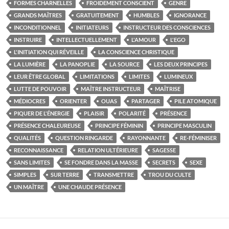
FORMES CHARNELLES
FROIDEMENT CONSCIENT
GENRE
GRANDS MAÎTRES
GRATUITEMENT
HUMBLES
IGNORANCE
INCONDITIONNEL
INITIATEURS
INSTRUCTEUR DES CONSCIENCES
INSTRUIRE
INTELLECTUELLEMENT
L'AMOUR
L'EGO
L'INITIATION QUI RÉVEILLE
LA CONSCIENCE CHRISTIQUE
LA LUMIÈRE
LA PANOPLIE
LA SOURCE
LES DEUX PRINCIPES
LEUR ÊTRE GLOBAL
LIMITATIONS
LIMITES
LUMINEUX
LUTTE DE POUVOIR
MAÎTRE INSTRUCTEUR
MAÎTRISE
MÉDIOCRES
ORIENTER
OUAS
PARTAGER
PILE ATOMIQUE
PIQUER DE L'ÉNERGIE
PLAISIR
POLARITÉ
PRÉSENCE
PRÉSENCE CHALEUREUSE
PRINCIPE FÉMININ
PRINCIPE MASCULIN
QUALITÉS
QUESTION RINGARDE
RAYONNANTE
RE-FÉMINISER
RECONNAISSANCE
RELATION ULTÉRIEURE
SAGESSE
SANS LIMITES
SE FONDRE DANS LA MASSE
SECRETS
SEXE
SIMPLES
SUR TERRE
TRANSMETTRE
TROU DU CULTE
UN MAÎTRE
UNE CHAUDE PRÉSENCE