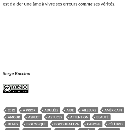
est d’aider une âme à vivre ses erreurs
comme
ses vérités.
Serge Baccino
2012
A PRIORI
ADULÉES
AIDE
AILLEURS
AMÉRICAIN
AMOUR
ASPECT
ASTUCES
ATTENTION
BEAUTÉ
BEAUX
BIOLOGIQUE
BODDHISATTVA
CANONS
CÉLÈBRES