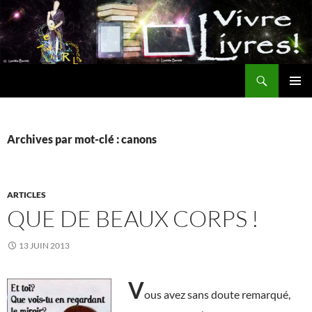
Aller
au
contenu
Recherche
MENU
PRINCI
Archives par mot-clé : canons
ARTICLES
QUE DE BEAUX CORPS !
13 JUIN 2013
V
ous avez sans doute remarqué,