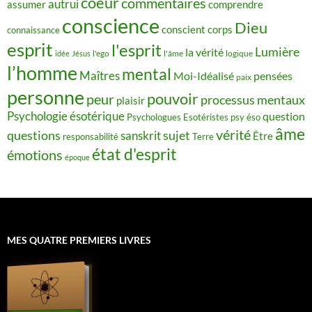
coeur
commentaires
autrui
assumer
comprendre
conscience
Dieu
conscient
corps
connaissance
esprit
l'esprit
Lumière
la vérité
idée
Jésus
l'ego
l'âme
logique
l’homme
mental
Maîtres
Moi-Idéalisé
pensées
paix
personne
pouvoir
peur
processus mentaux
plaisir
Psychologie ésotérique
question
Psychologues Esotéristes
psy éso
âme
vérité
questions
sujet
sanskrit
Être
responsabilité
Terre
état d'esprit
émotions
époque
MES QUATRE PREMIERS LIVRES