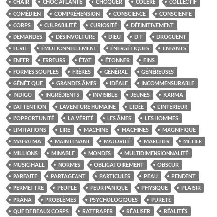
CHAIR
CHOC ATLANTE
CHOQUER
COLÈRE
COLLECTIF
COMÉDIEN
COMPRÉHENSION
CONSCIENCE
CONSCIENTE
CORPS
CULPABILITÉ
CURIOSITÉ
DÉFINITIVEMENT
DEMANDES
DÉSINVOLTURE
DIEU
DIT
DROGUENT
ÉCRIT
ÉMOTIONNELLEMENT
ÉNERGÉTIQUES
ENFANTS
ENFER
ERREURS
ÉTAT
ÉTONNER
FINS
FORMES SOUPLES
FRÈRES
GÉNÉRAL
GÉNÉREUSES
GÉNÉTIQUE
GRANDES ÂMES
IDÉALE
INCOMMENSURABLE
INDIGO
INGRÉDIENTS
INVISIBLE
JEUNES
KARMA
L'ATTENTION
L'AVENTURE HUMAINE
L'IDÉE
L'INTÉRIEUR
L'OPPORTUNITÉ
LA VÉRITÉ
LES ÂMES
LES HOMMES
LIMITATIONS
LIRE
MACHINE
MACHINES
MAGNIFIQUE
MAHATMA
MAINTENANT
MAJORITÉ
MARCHER
MÉTIER
MILLIONS
MINABLE
MONDES
MULTIDIMENSIONNALITÉ
MUSIC-HALL
NORMES
OBLIGATOIREMENT
OBSCUR
PARFAITE
PARTAGEANT
PARTICULES
PEAU
PENDENT
PERMETTRE
PEUPLE
PEUR PANIQUE
PHYSIQUE
PLAISIR
PRÂNA
PROBLÈMES
PSYCHOLOGIQUES
PURETÉ
QUE DE BEAUX CORPS
RATTRAPER
RÉALISER
RÉALITÉS