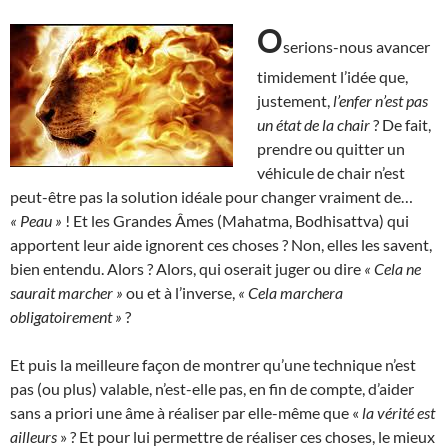
O
serions-nous avancer
timidement l’idée que,
justement,
l’enfer n’est pas
un état de la chair
? De fait,
prendre ou quitter un
véhicule de chair n’est
peut-être pas la solution idéale pour changer vraiment de…
« Peau »
! Et les Grandes Âmes (Mahatma, Bodhisattva) qui
apportent leur aide ignorent ces choses ? Non, elles les savent,
bien entendu. Alors ? Alors, qui oserait juger ou dire
« Cela ne
saurait marcher »
ou et à l’inverse,
«
Cela marchera
obligatoirement »
?
Et puis la meilleure façon de montrer qu’une technique n’est
pas (ou plus) valable, n’est-elle pas, en fin de compte, d’aider
sans a priori une âme à réaliser par elle-même que «
la vérité est
ailleurs
» ? Et pour lui permettre de réaliser ces choses, le mieux