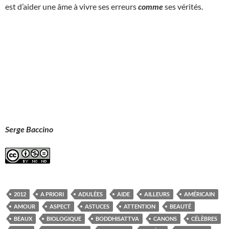
est d’aider une âme à vivre ses erreurs
comme
ses vérités.
Serge Baccino
2012
A PRIORI
ADULÉES
AIDE
AILLEURS
AMÉRICAIN
AMOUR
ASPECT
ASTUCES
ATTENTION
BEAUTÉ
BEAUX
BIOLOGIQUE
BODDHISATTVA
CANONS
CÉLÈBRES