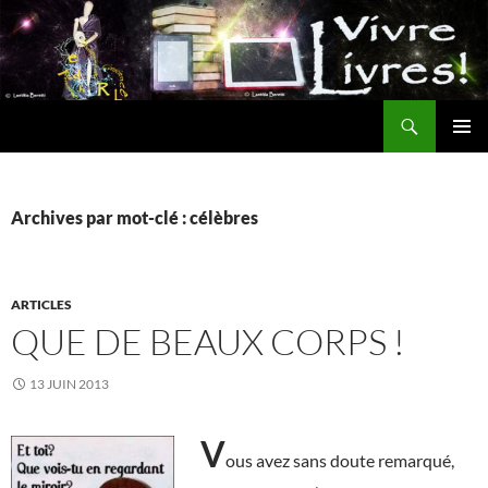
Aller
au
contenu
Recherche
MENU
PRINCI
Archives par mot-clé : célèbres
ARTICLES
QUE DE BEAUX CORPS !
13 JUIN 2013
V
ous avez sans doute remarqué,