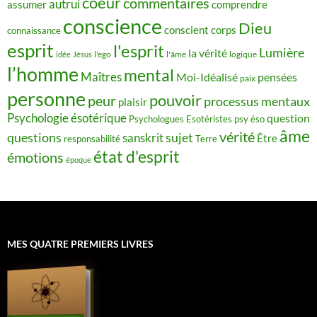
coeur
commentaires
autrui
assumer
comprendre
conscience
Dieu
conscient
corps
connaissance
esprit
l'esprit
Lumière
la vérité
idée
Jésus
l'ego
l'âme
logique
l’homme
mental
Maîtres
Moi-Idéalisé
pensées
paix
personne
pouvoir
peur
processus mentaux
plaisir
Psychologie ésotérique
question
Psychologues Esotéristes
psy éso
âme
vérité
questions
sujet
sanskrit
Être
responsabilité
Terre
état d'esprit
émotions
époque
MES QUATRE PREMIERS LIVRES