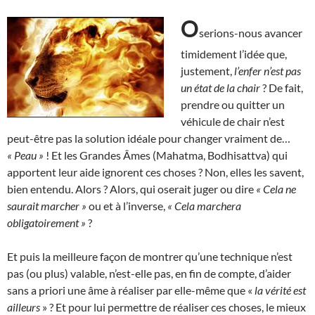
O
serions-nous avancer
timidement l’idée que,
justement,
l’enfer n’est pas
un état de la chair
? De fait,
prendre ou quitter un
véhicule de chair n’est
peut-être pas la solution idéale pour changer vraiment de…
« Peau »
! Et les Grandes Âmes (Mahatma, Bodhisattva) qui
apportent leur aide ignorent ces choses ? Non, elles les savent,
bien entendu. Alors ? Alors, qui oserait juger ou dire
« Cela ne
saurait marcher »
ou et à l’inverse,
«
Cela marchera
obligatoirement »
?
Et puis la meilleure façon de montrer qu’une technique n’est
pas (ou plus) valable, n’est-elle pas, en fin de compte, d’aider
sans a priori une âme à réaliser par elle-même que «
la vérité est
ailleurs
» ? Et pour lui permettre de réaliser ces choses, le mieux