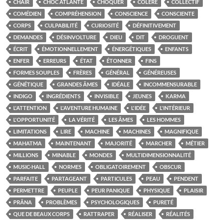
CHAIR
CHOC ATLANTE
CHOQUER
COLÈRE
COLLECTIF
COMÉDIEN
COMPRÉHENSION
CONSCIENCE
CONSCIENTE
CORPS
CULPABILITÉ
CURIOSITÉ
DÉFINITIVEMENT
DEMANDES
DÉSINVOLTURE
DIEU
DIT
DROGUENT
ÉCRIT
ÉMOTIONNELLEMENT
ÉNERGÉTIQUES
ENFANTS
ENFER
ERREURS
ÉTAT
ÉTONNER
FINS
FORMES SOUPLES
FRÈRES
GÉNÉRAL
GÉNÉREUSES
GÉNÉTIQUE
GRANDES ÂMES
IDÉALE
INCOMMENSURABLE
INDIGO
INGRÉDIENTS
INVISIBLE
JEUNES
KARMA
L'ATTENTION
L'AVENTURE HUMAINE
L'IDÉE
L'INTÉRIEUR
L'OPPORTUNITÉ
LA VÉRITÉ
LES ÂMES
LES HOMMES
LIMITATIONS
LIRE
MACHINE
MACHINES
MAGNIFIQUE
MAHATMA
MAINTENANT
MAJORITÉ
MARCHER
MÉTIER
MILLIONS
MINABLE
MONDES
MULTIDIMENSIONNALITÉ
MUSIC-HALL
NORMES
OBLIGATOIREMENT
OBSCUR
PARFAITE
PARTAGEANT
PARTICULES
PEAU
PENDENT
PERMETTRE
PEUPLE
PEUR PANIQUE
PHYSIQUE
PLAISIR
PRÂNA
PROBLÈMES
PSYCHOLOGIQUES
PURETÉ
QUE DE BEAUX CORPS
RATTRAPER
RÉALISER
RÉALITÉS