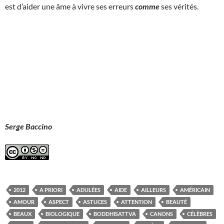
est d’aider une âme à vivre ses erreurs
comme
ses vérités.
Serge Baccino
2012
A PRIORI
ADULÉES
AIDE
AILLEURS
AMÉRICAIN
AMOUR
ASPECT
ASTUCES
ATTENTION
BEAUTÉ
BEAUX
BIOLOGIQUE
BODDHISATTVA
CANONS
CÉLÈBRES