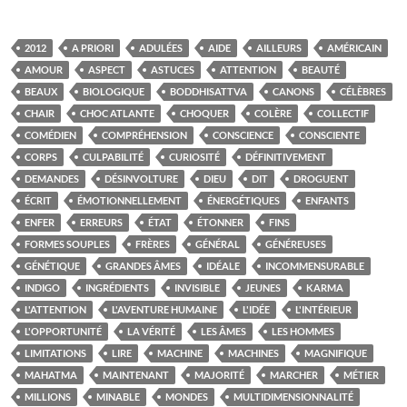
2012
A PRIORI
ADULÉES
AIDE
AILLEURS
AMÉRICAIN
AMOUR
ASPECT
ASTUCES
ATTENTION
BEAUTÉ
BEAUX
BIOLOGIQUE
BODDHISATTVA
CANONS
CÉLÈBRES
CHAIR
CHOC ATLANTE
CHOQUER
COLÈRE
COLLECTIF
COMÉDIEN
COMPRÉHENSION
CONSCIENCE
CONSCIENTE
CORPS
CULPABILITÉ
CURIOSITÉ
DÉFINITIVEMENT
DEMANDES
DÉSINVOLTURE
DIEU
DIT
DROGUENT
ÉCRIT
ÉMOTIONNELLEMENT
ÉNERGÉTIQUES
ENFANTS
ENFER
ERREURS
ÉTAT
ÉTONNER
FINS
FORMES SOUPLES
FRÈRES
GÉNÉRAL
GÉNÉREUSES
GÉNÉTIQUE
GRANDES ÂMES
IDÉALE
INCOMMENSURABLE
INDIGO
INGRÉDIENTS
INVISIBLE
JEUNES
KARMA
L'ATTENTION
L'AVENTURE HUMAINE
L'IDÉE
L'INTÉRIEUR
L'OPPORTUNITÉ
LA VÉRITÉ
LES ÂMES
LES HOMMES
LIMITATIONS
LIRE
MACHINE
MACHINES
MAGNIFIQUE
MAHATMA
MAINTENANT
MAJORITÉ
MARCHER
MÉTIER
MILLIONS
MINABLE
MONDES
MULTIDIMENSIONNALITÉ