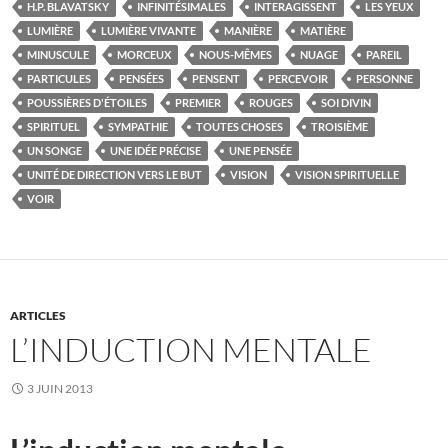
H.P. BLAVATSKY
INFINITÉSIMALES
INTERAGISSENT
LES YEUX
LUMIÈRE
LUMIÈRE VIVANTE
MANIÈRE
MATIÈRE
MINUSCULE
MORCEUX
NOUS-MÊMES
NUAGE
PAREIL
PARTICULES
PENSÉES
PENSENT
PERCEVOIR
PERSONNE
POUSSIÈRES D'ÉTOILES
PREMIER
ROUGES
SOI DIVIN
SPIRITUEL
SYMPATHIE
TOUTES CHOSES
TROISIÈME
UN SONGE
UNE IDÉE PRÉCISE
UNE PENSÉE
UNITÉ DE DIRECTION VERS LE BUT
VISION
VISION SPIRITUELLE
VOIR
ARTICLES
L’INDUCTION MENTALE
3 JUIN 2013