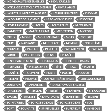
INDIVIDUALITÉS ÉTERNELLES
INDIVIDUELLES
INTELLIGENCE ET CLARTÉ D’ESPRIT
INVARIABLES
L'ASPECT LUMIÈRE ET SAGESSE
L'ESPRIT UNIVERSEL
L’HOMME
LA DIVINITÉ DE L'HOMME
LA SOI-CONSCIENCE
LE SECOND
LE VIEIL HOMME
LIVRES
LIVRES RELIÉS
M'EXPRIMER
MANIFESTÉ
MATÉRIA PRIMA
MÉDITATION
MICROBE
MIEUX
MOINE
MONUMENTALE
MOTS
MOURIR
MURS
NAISSANCE
NEUF PLANS
NOMBRE
NOTRE ÂME
NOUVEAU
PARFAIT
PARFAITE
PARFAITEMENT
PARFAITES
PAROLE
PARTICULES
PENSE
PENSÉES
PENSER AUTREMENT
PERSONNELS
PERTES ET FRACAS
PEUPLADES
PHILOSOPHES
PIÈCE
PLACE
PLAISIR
PLANÈTE
POLIMENT
PORTE
POSER
POUVOIR
PRÉSENT
PROPICE
QUE NOTRE ÂME PASSE
QUELQUE CHOSE
QUESTION
RAPIDEMENT
RAYON AMOUR-SAGESSE
RAYONNANT
RÉFLEXE
RESSENT
S'EXPRIMER
S'INCARNER
SACRÉE
SAGESSE
SANCTUAIRE
SENTIMENT
SIGNIFIE
SOI NATUREL
SOI-CONSCIENCE
SOI-CONSCIENT
SOL
SORT
SOUHAITE
SPIRITUELLES
SUPÉRIEUR
SYMBOLE