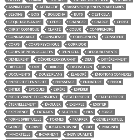
ASPIRATIONS
ATTRACTIF
BASSES FRÉQUENCES PLANÉTAIRES
BESOINS
BOIS
BOUDDHA
BUTS
C'EST CELA
CE QUI NOUS ANIME
CÉDER
CHANGER
CHARGE
CHRIST
CHRIST COSMIQUE
CLARTÉ
COEUR
COMPRENDRE
CONNAISSANCE
CONSCIENCE
CONSCIENCES
CONSCIENT
CORPS
CORPS PSYCHIQUE
CORRIDOR
COUPS DE PIEDS OCCULTES
D'UN IOTA
DÉDOUBLEMENTS
DEMEURENT
DÉSORDRERASSURANT
DIEU
DIFFÉREMMENT
DIFFICILE
DIRE
DIRIGER
DISTINCTION
DIVIN
DOCUMENTS
DOUZE PLANS
ÉLABORÉ
ÉMOTIONS CONNEXES
EN ESPRIT ET EN VÉRITÉ
EN ESSENCE
EN NATURE
EN SOI
ENTIER
ÉPOQUES
ESPÈRE
ESPÉRER
ESPRIT VIVANT ET CONSCIENT
ÉTAT D'ESPRIT
ÉTATS D'ESPRIT
ÉTERNELLEMENT
ÉVOLUER
EXEMPLE
EXISTER
EXPÉRIENCE
EXTRAITS
FAUTEUIL
FILS
FORCE
FORME SPIRITUELLE
FORMES
FRAPPER
GÉNIE SPIRITUEL
GORGE
GRAVÉ
IDÉATION DIVINE
IDÉE
IMAGINER
IMMORTELLE
INCARNENT
INDIVIDUALITÉ