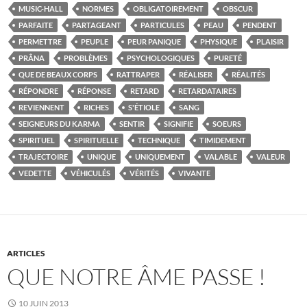
MUSIC-HALL
NORMES
OBLIGATOIREMENT
OBSCUR
PARFAITE
PARTAGEANT
PARTICULES
PEAU
PENDENT
PERMETTRE
PEUPLE
PEUR PANIQUE
PHYSIQUE
PLAISIR
PRÂNA
PROBLÈMES
PSYCHOLOGIQUES
PURETÉ
QUE DE BEAUX CORPS
RATTRAPER
RÉALISER
RÉALITÉS
RÉPONDRE
RÉPONSE
RETARD
RETARDATAIRES
REVIENNENT
RICHES
S'ÉTIOLE
SANG
SEIGNEURS DU KARMA
SENTIR
SIGNIFIE
SOEURS
SPIRITUEL
SPIRITUELLE
TECHNIQUE
TIMIDEMENT
TRAJECTOIRE
UNIQUE
UNIQUEMENT
VALABLE
VALEUR
VEDETTE
VÉHICULÉS
VÉRITÉS
VIVANTE
ARTICLES
QUE NOTRE ÂME PASSE !
10 JUIN 2013