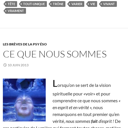
TÊTE
TOUT-UNIQUE
TRÔNE
VARIER
VIE
VIVANT
VRAIMENT
LES BRÈVES DE LA PSY ÉSO
CE QUE NOUS SOMMES
10 JUIN 2013
L
orsqu’on se sert de la vision
spirituelle pour «voir» et pour
comprendre ce que nous sommes
«
en esprit et en vérité »,
nous
remarquons en tout premier qu’en
vérité,
nous sommes
fait
d’esprit !
De
ces particules de Lumière qui forment toutes choses, matière