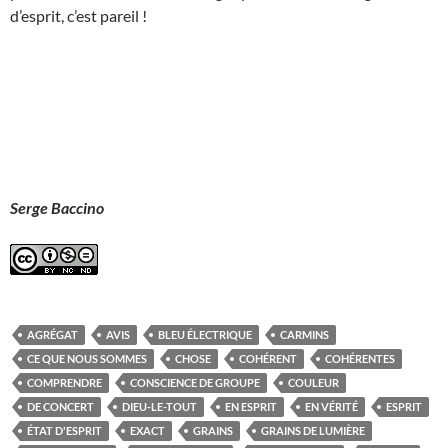
d’esprit, c’est pareil !
Serge Baccino
AGRÉGAT
AVIS
BLEU ÉLECTRIQUE
CARMINS
CE QUE NOUS SOMMES
CHOSE
COHÉRENT
COHÉRENTES
COMPRENDRE
CONSCIENCE DE GROUPE
COULEUR
DE CONCERT
DIEU-LE-TOUT
EN ESPRIT
EN VÉRITÉ
ESPRIT
ÉTAT D'ESPRIT
EXACT
GRAINS
GRAINS DE LUMIÈRE