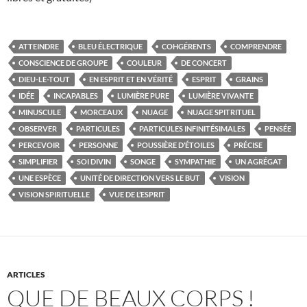
ATTEINDRE
BLEU ÉLECTRIQUE
COHGÉRENTS
COMPRENDRE
CONSCIENCE DE GROUPE
COULEUR
DE CONCERT
DIEU-LE-TOUT
EN ESPRIT ET EN VÉRITÉ
ESPRIT
GRAINS
IDÉE
INCAPABLES
LUMIÈRE PURE
LUMIÈRE VIVANTE
MINUSCULE
MORCEAUX
NUAGE
NUAGE SPITRITUEL
OBSERVER
PARTICULES
PARTICULES INFINITÉSIMALES
PENSÉE
PERCEVOIR
PERSONNE
POUSSIÈRE D’ÉTOILES
PRÉCISE
SIMPLIFIER
SOI DIVIN
SONGE
SYMPATHIE
UN AGRÉGAT
UNE ESPÈCE
UNITÉ DE DIRECTION VERS LE BUT
VISION
VISION SPIRITUELLE
VUE DE L’ESPRIT
ARTICLES
QUE DE BEAUX CORPS !