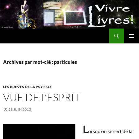
Aller
au
contenu
Recherche
MENU
PRINCI
Archives par mot-clé : particules
LES BRÈVES DE LA PSY ÉSO
VUE DE L’ESPRIT
28 JUIN 2013
L
orsqu’on se sert de la