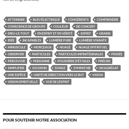
ATTEINDRE
BLEU ÉLECTRIQUE
COHGÉRENTS
COMPRENDRE
CONSCIENCE DE GROUPE
COULEUR
DE CONCERT
DIEU-LE-TOUT
EN ESPRIT ET EN VÉRITÉ
ESPRIT
GRAINS
IDÉE
INCAPABLES
LUMIÈRE PURE
LUMIÈRE VIVANTE
MINUSCULE
MORCEAUX
NUAGE
NUAGE SPITRITUEL
OBSERVER
PARTICULES
PARTICULES INFINITÉSIMALES
PENSÉE
PERCEVOIR
PERSONNE
POUSSIÈRE D’ÉTOILES
PRÉCISE
SIMPLIFIER
SOI DIVIN
SONGE
SYMPATHIE
UN AGRÉGAT
UNE ESPÈCE
UNITÉ DE DIRECTION VERS LE BUT
VISION
VISION SPIRITUELLE
VUE DE L’ESPRIT
POUR SOUTENIR NOTRE ASSOCIATION