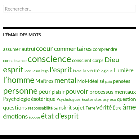
Rechercher :
L’ÉMAIL DES MOTS
coeur
commentaires
autrui
assumer
comprendre
conscience
Dieu
conscient
corps
connaissance
esprit
l'esprit
Lumière
la vérité
idée
Jésus
l'ego
l'âme
logique
l’homme
mental
Maîtres
Moi-Idéalisé
pensées
paix
personne
pouvoir
peur
processus mentaux
plaisir
Psychologie ésotérique
question
Psychologues Esotéristes
psy éso
âme
vérité
questions
sujet
sanskrit
Être
responsabilité
Terre
état d'esprit
émotions
époque