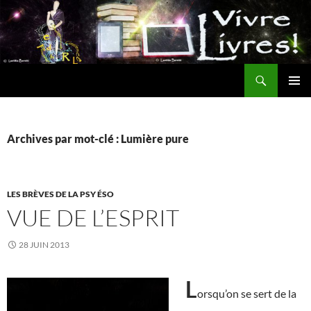
Aller
au
contenu
Recherche
MENU
PRINCI
Archives par mot-clé : Lumière pure
LES BRÈVES DE LA PSY ÉSO
VUE DE L’ESPRIT
28 JUIN 2013
L
orsqu’on se sert de la