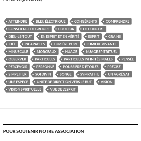
ATTEINDRE
BLEU ÉLECTRIQUE
COHGÉRENTS
COMPRENDRE
CONSCIENCE DE GROUPE
COULEUR
DE CONCERT
DIEU-LE-TOUT
EN ESPRIT ET EN VÉRITÉ
ESPRIT
GRAINS
IDÉE
INCAPABLES
LUMIÈRE PURE
LUMIÈRE VIVANTE
MINUSCULE
MORCEAUX
NUAGE
NUAGE SPITRITUEL
OBSERVER
PARTICULES
PARTICULES INFINITÉSIMALES
PENSÉE
PERCEVOIR
PERSONNE
POUSSIÈRE D’ÉTOILES
PRÉCISE
SIMPLIFIER
SOI DIVIN
SONGE
SYMPATHIE
UN AGRÉGAT
UNE ESPÈCE
UNITÉ DE DIRECTION VERS LE BUT
VISION
VISION SPIRITUELLE
VUE DE L’ESPRIT
POUR SOUTENIR NOTRE ASSOCIATION