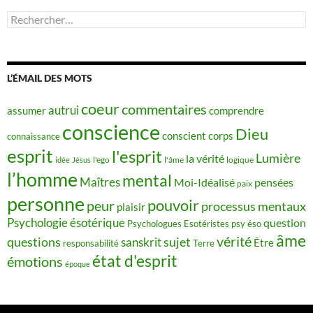
Rechercher :
L’ÉMAIL DES MOTS
coeur
commentaires
autrui
assumer
comprendre
conscience
Dieu
conscient
corps
connaissance
esprit
l'esprit
Lumière
la vérité
idée
Jésus
l'ego
l'âme
logique
l’homme
mental
Maîtres
Moi-Idéalisé
pensées
paix
personne
pouvoir
peur
processus mentaux
plaisir
Psychologie ésotérique
question
Psychologues Esotéristes
psy éso
âme
vérité
questions
sujet
sanskrit
Être
responsabilité
Terre
état d'esprit
émotions
époque