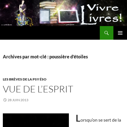
Aller
au
contenu
Recherche
MENU
PRINCI
Archives par mot-clé : poussière d’étoiles
LES BRÈVES DE LA PSY ÉSO
VUE DE L’ESPRIT
28 JUIN 2013
L
orsqu’on se sert de la