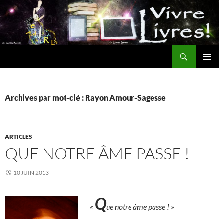
Aller
au
contenu
Recherche
MENU
PRINCI
Archives par mot-clé : Rayon Amour-Sagesse
ARTICLES
QUE NOTRE ÂME PASSE !
10 JUIN 2013
Q
«
ue notre âme passe ! »