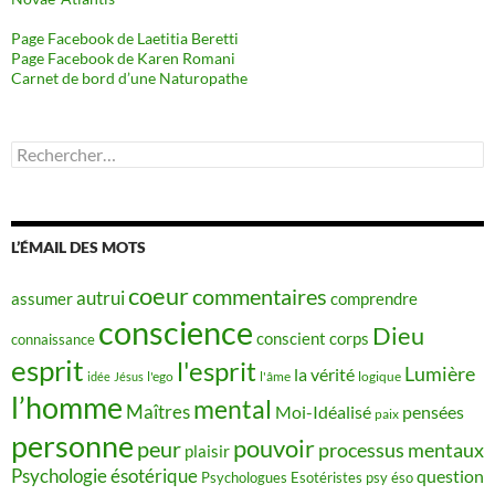
Page Facebook de Laetitia Beretti
Page Facebook de Karen Romani
Carnet de bord d’une Naturopathe
Rechercher :
L’ÉMAIL DES MOTS
coeur
commentaires
autrui
assumer
comprendre
conscience
Dieu
conscient
corps
connaissance
esprit
l'esprit
Lumière
la vérité
idée
Jésus
l'ego
l'âme
logique
l’homme
mental
Maîtres
Moi-Idéalisé
pensées
paix
personne
pouvoir
peur
processus mentaux
plaisir
Psychologie ésotérique
question
Psychologues Esotéristes
psy éso