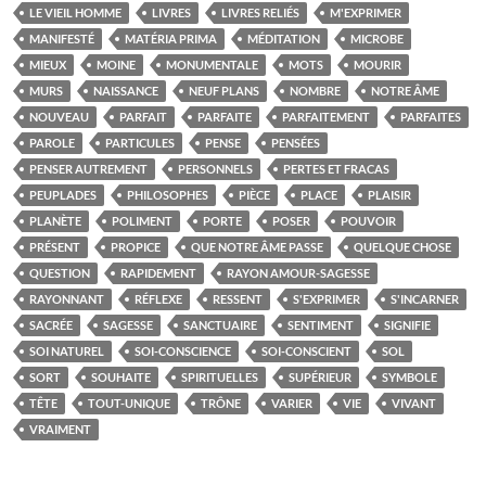
LE VIEIL HOMME
LIVRES
LIVRES RELIÉS
M'EXPRIMER
MANIFESTÉ
MATÉRIA PRIMA
MÉDITATION
MICROBE
MIEUX
MOINE
MONUMENTALE
MOTS
MOURIR
MURS
NAISSANCE
NEUF PLANS
NOMBRE
NOTRE ÂME
NOUVEAU
PARFAIT
PARFAITE
PARFAITEMENT
PARFAITES
PAROLE
PARTICULES
PENSE
PENSÉES
PENSER AUTREMENT
PERSONNELS
PERTES ET FRACAS
PEUPLADES
PHILOSOPHES
PIÈCE
PLACE
PLAISIR
PLANÈTE
POLIMENT
PORTE
POSER
POUVOIR
PRÉSENT
PROPICE
QUE NOTRE ÂME PASSE
QUELQUE CHOSE
QUESTION
RAPIDEMENT
RAYON AMOUR-SAGESSE
RAYONNANT
RÉFLEXE
RESSENT
S'EXPRIMER
S'INCARNER
SACRÉE
SAGESSE
SANCTUAIRE
SENTIMENT
SIGNIFIE
SOI NATUREL
SOI-CONSCIENCE
SOI-CONSCIENT
SOL
SORT
SOUHAITE
SPIRITUELLES
SUPÉRIEUR
SYMBOLE
TÊTE
TOUT-UNIQUE
TRÔNE
VARIER
VIE
VIVANT
VRAIMENT