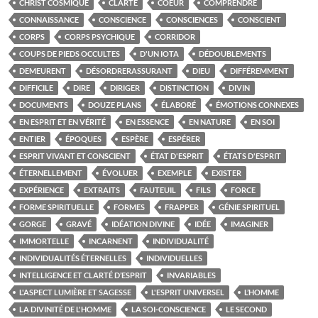
CHRIST COSMIQUE
CLARTÉ
COEUR
COMPRENDRE
CONNAISSANCE
CONSCIENCE
CONSCIENCES
CONSCIENT
CORPS
CORPS PSYCHIQUE
CORRIDOR
COUPS DE PIEDS OCCULTES
D'UN IOTA
DÉDOUBLEMENTS
DEMEURENT
DÉSORDRERASSURANT
DIEU
DIFFÉREMMENT
DIFFICILE
DIRE
DIRIGER
DISTINCTION
DIVIN
DOCUMENTS
DOUZE PLANS
ÉLABORÉ
ÉMOTIONS CONNEXES
EN ESPRIT ET EN VÉRITÉ
EN ESSENCE
EN NATURE
EN SOI
ENTIER
ÉPOQUES
ESPÈRE
ESPÉRER
ESPRIT VIVANT ET CONSCIENT
ÉTAT D'ESPRIT
ÉTATS D'ESPRIT
ÉTERNELLEMENT
ÉVOLUER
EXEMPLE
EXISTER
EXPÉRIENCE
EXTRAITS
FAUTEUIL
FILS
FORCE
FORME SPIRITUELLE
FORMES
FRAPPER
GÉNIE SPIRITUEL
GORGE
GRAVÉ
IDÉATION DIVINE
IDÉE
IMAGINER
IMMORTELLE
INCARNENT
INDIVIDUALITÉ
INDIVIDUALITÉS ÉTERNELLES
INDIVIDUELLES
INTELLIGENCE ET CLARTÉ D’ESPRIT
INVARIABLES
L'ASPECT LUMIÈRE ET SAGESSE
L'ESPRIT UNIVERSEL
L’HOMME
LA DIVINITÉ DE L'HOMME
LA SOI-CONSCIENCE
LE SECOND