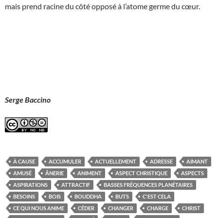
mais prend racine du côté opposé à l’atome germe du cœur.
Serge Baccino
À CAUSE
ACCUMULER
ACTUELLEMENT
ADRESSE
AIMANT
AMUSÉ
ÂNERIE
ANIMENT
ASPECT CHRISTIQUE
ASPECTS
ASPIRATIONS
ATTRACTIF
BASSES FRÉQUENCES PLANÉTAIRES
BESOINS
BOIS
BOUDDHA
BUTS
C'EST CELA
CE QUI NOUS ANIME
CÉDER
CHANGER
CHARGE
CHRIST