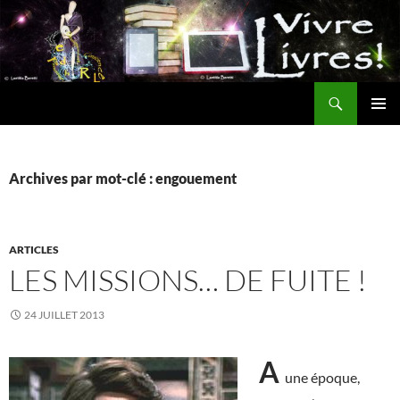
Aller
au
contenu
Recherche
MENU
PRINCI
Archives par mot-clé : engouement
ARTICLES
LES MISSIONS… DE FUITE !
24 JUILLET 2013
A
une époque,