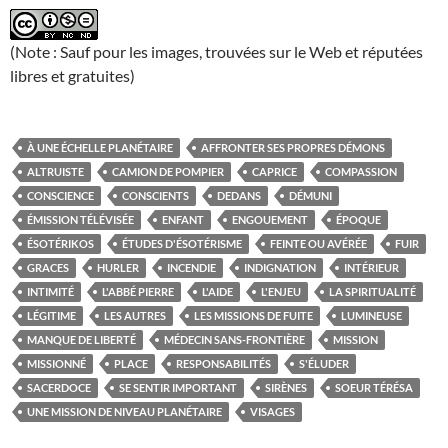
(Note : Sauf pour les images, trouvées sur le Web et réputées
libres et gratuites)
À UNE ÉCHELLE PLANÉTAIRE
AFFRONTER SES PROPRES DÉMONS
ALTRUISTE
CAMION DE POMPIER
CAPRICE
COMPASSION
CONSCIENCE
CONSCIENTS
DEDANS
DÉMUNI
ÉMISSION TÉLÉVISÉE
ENFANT
ENGOUEMENT
ÉPOQUE
ÉSOTÉRIKOS
ÉTUDES D'ÉSOTÉRISME
FEINTE OU AVÉRÉE
FUIR
GRACES
HURLER
INCENDIE
INDIGNATION
INTÉRIEUR
INTIMITÉ
L'ABBÉ PIERRE
L'AIDE
L'ENJEU
LA SPIRITUALITÉ
LÉGITIME
LES AUTRES
LES MISSIONS DE FUITE
LUMINEUSE
MANQUE DE LIBERTÉ
MÉDECIN SANS-FRONTIÈRE
MISSION
MISSIONNÉ
PLACE
RESPONSABILITÉS
S'ÉLUDER
SACERDOCE
SE SENTIR IMPORTANT
SIRÈNES
SOEUR TÉRÉSA
UNE MISSION DE NIVEAU PLANÉTAIRE
VISAGES