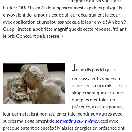
? Réponse qui va vous faire
hurler :
OUI !
Ils en étaient
apparemment
capables puisqu’ils
envoyaient de l’amour à ceux qui leur décalquaient le cœur
avec application et une jouissance que je leur envie ! Ah bon ?
Ouep ! (notez la sobriété magnifique de cette réponse, frôlant
le prix Goncourt de justesse !)
J
e ne dis pas ici qu’ils
réussissaient
vraiment
à
aimer leurs ennemis ! Je dis
simplement que certaines
énergies mentales, en
présence, à cette époque,
leur permettaient non seulement de mentir aux autres avec
succès mais également de
se mentir à eux-mêmes
, ceci avec
presque autant de succès ! Mais les énergies en présence ont