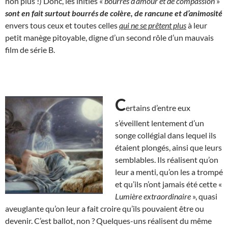
non plus !) Donc, les initiés «
bourrés d’amour et de compassion
»
sont en fait surtout bourrés de colère, de rancune et d’animosité
envers tous ceux et toutes celles
qui ne se prêtent plus
à leur
petit manège pitoyable, digne d’un second rôle d’un mauvais
film de série B.
C
ertains d’entre eux
s’éveillent lentement d’un
songe collégial dans lequel ils
étaient plongés, ainsi que leurs
semblables. Ils réalisent qu’on
leur a menti, qu’on les a trompé
et qu’ils n’ont jamais été cette «
Lumière
extraordinaire
», quasi
aveuglante qu’on leur a fait croire qu’ils pouvaient être ou
devenir. C’est ballot, non ? Quelques-uns réalisent du même