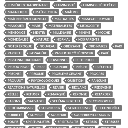
LUMIÈRE EXTRAORDINAIRE
LUMINOSITÉ
LUMINOSITÉ DE L’ÊTRE
MAGNIFIQUE
MAÎTRE YODA
MAÎTRISE
MAÎTRISE ÉMOTIONNELLE
MALTRAITÉS
MANÈGE PITOYABLE
MANQUER
MARE
MATÉRIALISTES
MÉDIOCRITE
MENSONGE
MENTIR
MILLÉNAIRE
MINIME
MOCHE
MOI-IDÉALISÉ
NATURE
NORMAL
NOS PARENTS
NOTER ÉPOQUE
NOUVEAU
OBÉISSANT
ORDINAIRES
PAIX
PARBLEU
PASSAGÈRE
PASSER DU CÔTÉ OBSCUR
PAVÉ
PERSONNE ORDINAIRE
PERSONNES
PETIT POUCET
PEU OU PROU
PEUR
PLAINDRE
PRÊCHE
PRÊCHENT
PRÊCHER
PRÉSUMÉ
PROBLÈME GÉNANT
PROGRÈS
PROUUUT
PSYCHOLOGIQUES
QUESTION
RANCUNE
RÉACTIONS NATURELLES
RÉAGIR
RÉCLAME
REDEVENIR
RÉELLE
REFUSER
REMARQUÉ
RÉPONSE
RETARDER
SALONS
SAUVAGES
SCHÉMA SPIRITUEL
SE COMPORTER
SE DÉBARRASSER
SE GROUPER
SE RIDICULISER
SECOND RÔLE
SOBRIÉTÉ
SOMBRE
SOUFFRIR
SOUFFRIR MILLE MORTS
SOUPE
SPIRITUALISTES
SPIRITUALITÉ
STRESS
STRESSÉE