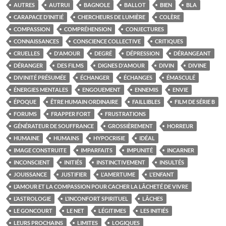
AUTRES
AUTRUI
BAGNOLE
BALLOT
BIEN
BLA
CARAPACE D’INITIÉ
CHERCHEURS DE LUMIÈRE
COLÈRE
COMPASSION
COMPRÉHENSION
CONJECTURES
CONNAISSANCES
CONSCIENCE COLLECTIVE
CRITIQUES
CRUELLES
D'AMOUR
DEGRÉ
DÉPRESSION
DÉRANGEANT
DÉRANGER
DES FILMS
DIGNES D'AMOUR
DIVIN
DIVINE
DIVINITÉ PRÉSUMÉE
ÉCHANGER
ÉCHANGES
ÉMASCULÉ
ÉNERGIES MENTALES
ENGOUEMENT
ENNEMIS
ENVIE
ÉPOQUE
ÊTRE HUMAIN ORDINAIRE
FAILLIBLES
FILM DE SÉRIE B
FORUMS
FRAPPER FORT
FRUSTRATIONS
GÉNÉRATEUR DE SOUFFRANCE
GROSSIÈREMENT
HORREUR
HUMAINE
HUMAINS
HYPOCRISIE
IDÉAL
IMAGE CONSTRUITE
IMPARFAITS
IMPUNITÉ
INCARNER
INCONSCIENT
INITIÉS
INSTINCTIVEMENT
INSULTÉS
JOUISSANCE
JUSTIFIER
L'AMERTUME
L'ENFANT
L’AMOUR ET LA COMPASSION POUR CACHER LA LÂCHETÉ DE VIVRE
L’ASTROLOGIE
L’INCONFORT SPIRITUEL
LÂCHES
LE GONCOURT
LE NET
LÉGITIMES
LES INITIÉS
LEURS PROCHAINS
LIMITES
LOGIQUES