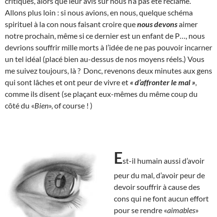
critiques, alors que leur avis sur nous n’a pas été réclamé.
Allons plus loin : si nous avions, en nous, quelque schéma
spirituel à la con nous faisant croire que
nous devons
aimer
notre prochain, même si ce dernier est un enfant de P…, nous
devrions souffrir mille morts à l’idée de ne pas pouvoir incarner
un tel idéal (placé bien au-dessus de nos moyens réels.) Vous
me suivez toujours, là ? Donc, revenons deux minutes aux gens
qui sont lâches et ont peur de vivre et
« d’affronter le mal »
,
comme ils disent (se plaçant eux-mêmes du même coup du
côté du «
Bien
», of course ! )
E
st-il humain aussi d’avoir
peur du mal, d’avoir peur de
devoir souffrir à cause des
cons qui ne font aucun effort
pour se rendre «
aimables
»