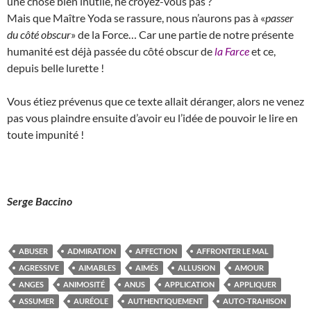
une chose bien inutile, ne croyez-vous pas ?
Mais que Maître Yoda se rassure, nous n’aurons pas à «
passer
du côté obscur
» de la Force… Car une partie de notre présente
humanité est déjà passée du côté obscur de
la Farce
et ce,
depuis belle lurette !
Vous étiez prévenus que ce texte allait déranger, alors ne venez
pas vous plaindre ensuite d’avoir eu l’idée de pouvoir le lire en
toute impunité !
Serge Baccino
ABUSER
ADMIRATION
AFFECTION
AFFRONTER LE MAL
AGRESSIVE
AIMABLES
AIMÉS
ALLUSION
AMOUR
ANGES
ANIMOSITÉ
ANUS
APPLICATION
APPLIQUER
ASSUMER
AURÉOLE
AUTHENTIQUEMENT
AUTO-TRAHISON