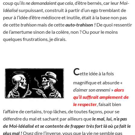
coup qu’
ils ne demandaient que cela
, d’être bernés, car leur
Moi-
Idéalisé
surpuissant, construit à partir d’un ego tremblant de
peur à l’idée d’être médiocre et inutile, était à la base non pas
de cette
trahison
mais de cette
auto-trahison !
De quoi ressentir
de l’amertume sinon de la colère, non ? Ou pour le moins
quelques frustrations, je dirais.
C
ette idée à la fois
magnifique et absurde «
d’aimer son ennemi
»
alors
qu’il suffirait amplement de
le respecter
, faisait bien
l’affaire de certains, trop lâches, de toutes façons, pour se
défendre du mal et sachant par ailleurs que
le mal, lui, n’a pas
de Moi-Idéalisé et se contente de frapper très fort là où ça fait le
plus mal !
Osez dire l’inverse, vous que la vie ne semble pas