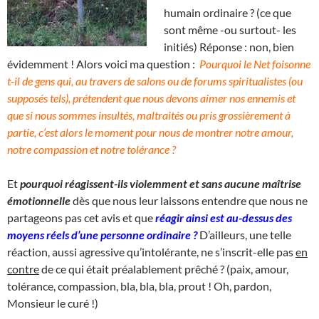
humain ordinaire ? (ce que
sont même -ou surtout- les
initiés) Réponse : non, bien
évidemment ! Alors voici ma question :
Pourquoi le Net foisonne
t-il de gens qui, au travers de salons ou de forums spiritualistes (ou
supposés tels), prétendent que nous devons aimer nos ennemis et
que si nous sommes insultés, maltraités ou pris grossièrement à
partie, c’est alors le moment pour nous de montrer notre amour,
notre compassion et notre tolérance ?
Et
pourquoi réagissent-ils violemment et sans aucune maîtrise
émotionnelle
dès que nous leur laissons entendre que nous ne
partageons pas cet avis et que
réagir ainsi est au-dessus des
moyens réels d’une personne ordinaire ?
D’ailleurs, une telle
réaction, aussi agressive qu’intolérante, ne s’inscrit-elle pas
en
contre
de ce qui était préalablement prêché ? (paix, amour,
tolérance, compassion, bla, bla, bla, prout ! Oh, pardon,
Monsieur le curé !)