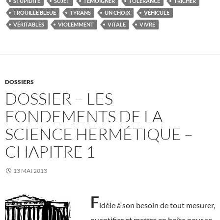
STUPIDITÉ
SUJET
TÉMOIGNER
TOLÉRANCE
TRICHER
TROUILLE BLEUE
TYRANS
UN CHOIX
VÉHICULE
VÉRITABLES
VIOLEMMENT
VITALE
VIVRE
DOSSIERS
DOSSIER – LES
FONDEMENTS DE LA
SCIENCE HERMÉTIQUE –
CHAPITRE 1
13 MAI 2013
F
idèle à son besoin de tout mesurer,
quantifier et mettre en boîte pour se