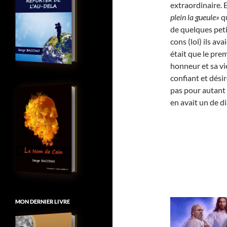
extraordinaire. E
plein la gueule»
qu
de quelques peti
cons (lol) ils a
était que le pre
honneur et sa vi
confiant et dési
pas pour autant p
en avait un de 
MON DERNIER LIVRE