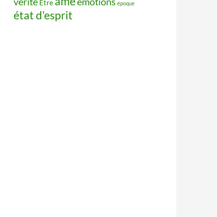
âme
vérité
émotions
Être
époque
état d'esprit