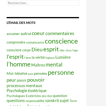
Rechercher :
L’ÉMAIL DES MOTS
coeur
commentaires
autrui
assumer
conscience
comprendre
connaissance
esprit
Dieu
conscient
corps
idée
Jésus
l'ego
l'esprit
Lumière
la vérité
l'âme
logique
l’homme
mental
Maîtres
personne
Moi-Idéalisé
pensées
paix
pouvoir
peur
plaisir
processus mentaux
Psychologie ésotérique
question
Psychologues Esotéristes
psy éso
questions
sujet
sanskrit
responsabilité
Terre