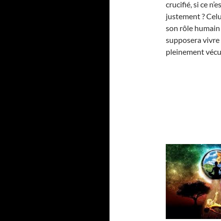
crucifié, si ce n
justement ? Celu
son rôle humain 
supposera vivre
pleinement vécue