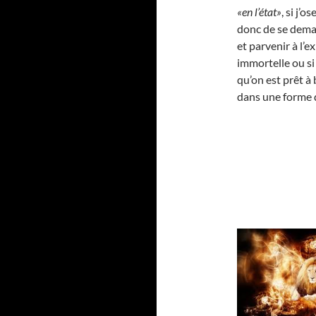
«en l’état»
, si j’o
donc de se deman
et parvenir à l’
immortelle ou si 
qu’on est prêt à
dans une forme d