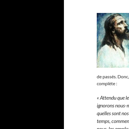
de passés. Donc,
complète :
« Attendu que l
ignorons nous-m
quelles sont nos
temps, comment e
nous, les empêc