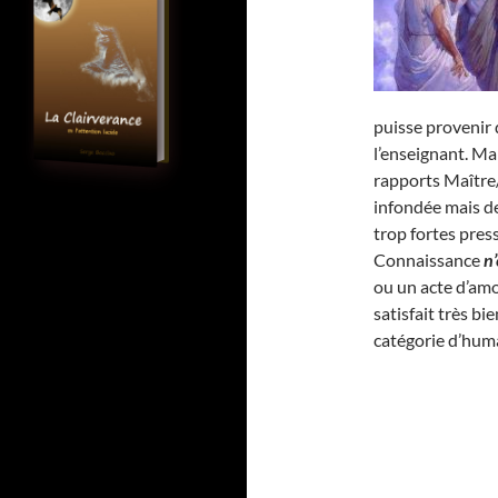
puisse provenir 
l’enseignant. Ma
rapports Maître/
infondée mais de
trop fortes pres
Connaissance
n’
ou un acte d’am
satisfait très bi
catégorie d’hum