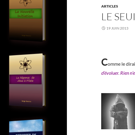
ARTICLES
LE SEU
19 JUIN 2013
C
omme le dira
d’évoluer. Rien n’