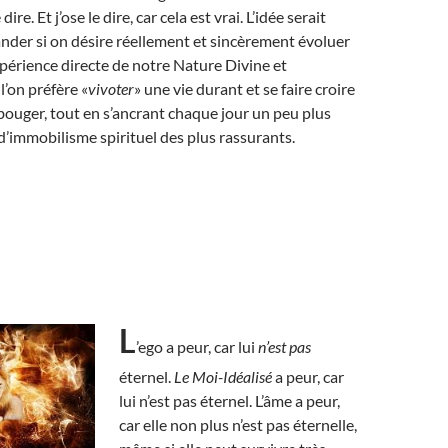
se dire. Et j’ose le dire, car cela est vrai. L’idée serait
der si on désire réellement et sincèrement évoluer
expérience directe de notre Nature Divine et
l’on préfère «
vivoter
» une vie durant et se faire croire
 bouger, tout en s’ancrant chaque jour un peu plus
’immobilisme spirituel des plus rassurants.
L
’ego a peur, car lui
n’est pas
éternel.
Le Moi-Idéalisé
a peur, car
lui n’est pas éternel. L’âme a peur,
car elle non plus n’est pas éternelle,