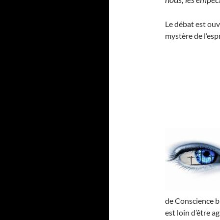
Le débat est ouv
mystère de l’esp
de Conscience bie
est loin d’être a