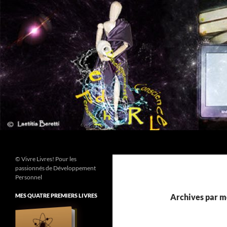
Aller
au
contenu
Recherche
© Vivre Livres! Pour les
passionnés de Développement
Personnel
MES QUATRE PREMIERS LIVRES
Archives par mo