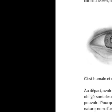
côté du «
Bien
», 
C’est humain et
Au départ, avoir 
obligé, sont des
pouvoir ! Pourqu
nature, nom d’un