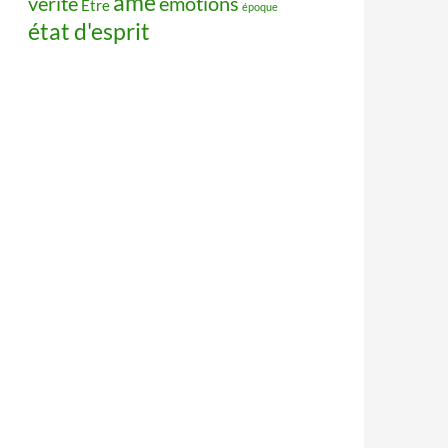
âme
vérité
émotions
Être
époque
état d'esprit