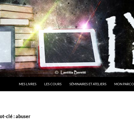
MES LIVRES
LES COURS
SÉMINAIRES ET ATELIERS
MON PARCO
t-clé : abuser