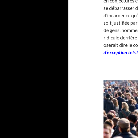
en conjectures e
se débarrasser d
d’incarner ce qu
soit justifiée par
de gens, hommes
ridicule derrièr
oserait dire le c
d’exception tels 