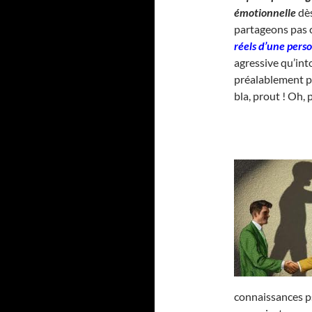
émotionnelle
dès
partageons pas c
réels d’une pers
agressive qu’into
préalablement pr
bla, prout ! Oh, 
connaissances ps