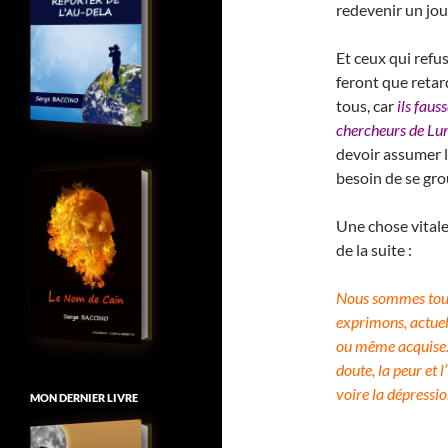
redevenir un jou
Et ceux qui refus
feront que retard
tous, car
ils faus
chercheurs de Lu
devoir assumer l
besoin de se gro
Une chose vitale
de la suite :
Nous sommes tous,
exprimons, actuel
ou même acquise. 
doute, la peur et 
voire la dépressio
MON DERNIER LIVRE