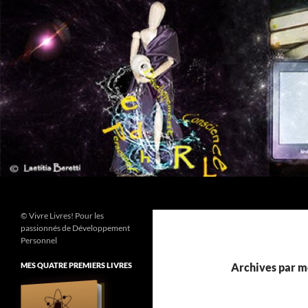
Aller
au
contenu
Recherche
© Vivre Livres! Pour les
passionnés de Développement
Personnel
MES QUATRE PREMIERS LIVRES
Archives par mo