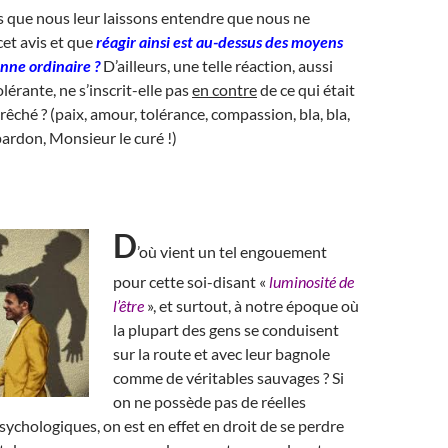
 que nous leur laissons entendre que nous ne
et avis et que
réagir ainsi est au-dessus des moyens
onne ordinaire ?
D’ailleurs, une telle réaction, aussi
lérante, ne s’inscrit-elle pas
en contre
de ce qui était
êché ? (paix, amour, tolérance, compassion, bla, bla,
pardon, Monsieur le curé !)
D
’où vient un tel engouement
pour cette soi-disant «
luminosité de
l’être
», et surtout, à notre époque où
la plupart des gens se conduisent
sur la route et avec leur bagnole
comme de véritables sauvages ? Si
on ne possède pas de réelles
ychologiques, on est en effet en droit de se perdre