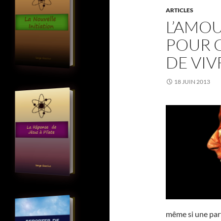
ARTICLES
L’AMOU
POUR 
DE VIV
18 JUIN 2013
même si une part