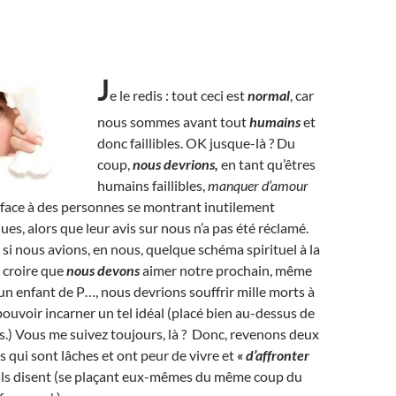
J
e le redis : tout ceci est
normal
, car
nous sommes avant tout
humains
et
donc faillibles. OK jusque-là ? Du
coup,
nous devrions,
en tant qu’êtres
humains faillibles,
manquer d’amour
face à des personnes se montrant inutilement
ques, alors que leur avis sur nous n’a pas été réclamé.
: si nous avions, en nous, quelque schéma spirituel à la
 croire que
nous devons
aimer notre prochain, même
t un enfant de P…, nous devrions souffrir mille morts à
 pouvoir incarner un tel idéal (placé bien au-dessus de
.) Vous me suivez toujours, là ? Donc, revenons deux
 qui sont lâches et ont peur de vivre et
« d’affronter
ils disent (se plaçant eux-mêmes du même coup du