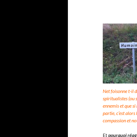
Net foisonne t-il 
spiritualistes (ou
ennemis et que si
partie, c’est alo
compassion et not
Et
pourquoi réag