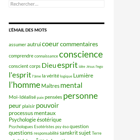
Rechercher :
L’ÉMAIL DES MOTS
coeur
commentaires
autrui
assumer
conscience
comprendre
connaissance
esprit
Dieu
conscient
corps
idée
Jésus
l'ego
l'esprit
Lumière
la vérité
l'âme
logique
l’homme
mental
Maîtres
personne
Moi-Idéalisé
pensées
paix
pouvoir
peur
plaisir
processus mentaux
Psychologie ésotérique
question
Psychologues Esotéristes
psy éso
questions
sujet
sanskrit
responsabilité
Terre