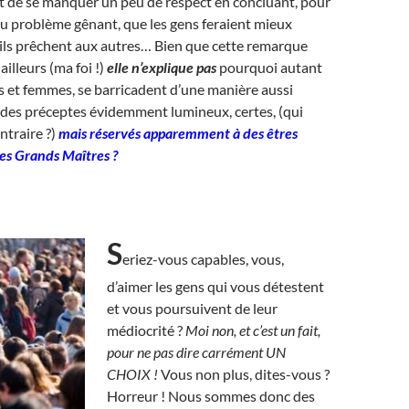
t de se manquer un peu de respect en concluant, pour
u problème gênant, que les gens feraient mieux
’ils prêchent aux autres… Bien que cette remarque
 ailleurs (ma foi !)
elle n’explique pas
pourquoi autant
 et femmes, se barricadent d’une manière aussi
e des préceptes évidemment lumineux, certes, (qui
ontraire ?)
mais réservés apparemment à des êtres
les Grands Maîtres ?
S
eriez-vous capables, vous,
d’aimer les gens qui vous détestent
et vous poursuivent de leur
médiocrité ?
Moi non, et c’est un fait,
pour ne pas dire carrément UN
CHOIX !
Vous non plus, dites-vous ?
Horreur ! Nous sommes donc des