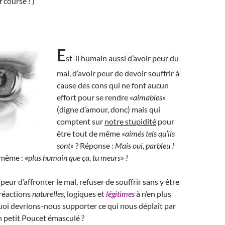
of course ! )
E
st-il humain aussi d’avoir peur du
mal, d’avoir peur de devoir souffrir à
cause des cons qui ne font aucun
effort pour se rendre «
aimables
»
(digne d’amour, donc) mais qui
comptent sur
notre stupidité
pour
être tout de même «
aimés tels qu’ils
sont
» ? Réponse :
Mais oui, parbleu !
 même :
«
plus humain que ça, tu meurs» !
peur d’affronter le mal, refuser de souffrir sans y être
 réactions
naturelles
, logiques et
légitimes
à n’en plus
oi devrions-nous supporter ce qui nous déplaît par
 petit Poucet émasculé ?