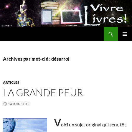
Aller
au
contenu
Recherche
MENU
PRINCI
Archives par mot-clé : désarroi
ARTICLES
LA GRANDE PEUR
14 JUIN 2013
V
oici un sujet original qui sera, tôt