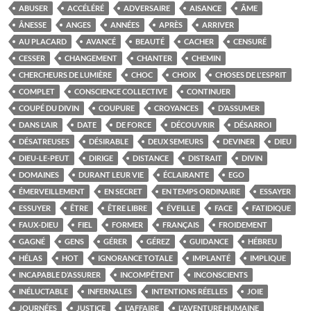
ABUSER
ACCÉLÉRÉ
ADVERSAIRE
AISANCE
ÂME
ÂNESSE
ANGES
ANNÉES
APRÈS
ARRIVER
AU PLACARD
AVANCÉ
BEAUTÉ
CACHER
CENSURÉ
CESSER
CHANGEMENT
CHANTER
CHEMIN
CHERCHEURS DE LUMIÈRE
CHOC
CHOIX
CHOSES DE L'ESPRIT
COMPLET
CONSCIENCE COLLECTIVE
CONTINUER
COUPÉ DU DIVIN
COUPURE
CROYANCES
D’ASSUMER
DANS L'AIR
DATE
DE FORCE
DÉCOUVRIR
DÉSARROI
DÉSATREUSES
DÉSIRABLE
DEUX SEMEURS
DEVINER
DIEU
DIEU-LE-PEUT
DIRIGE
DISTANCE
DISTRAIT
DIVIN
DOMAINES
DURANT LEUR VIE
ÉCLAIRANTE
EGO
ÉMERVEILLEMENT
EN SECRET
EN TEMPS ORDINAIRE
ESSAYER
ESSUYER
ÊTRE
ÊTRE LIBRE
ÉVEILLE
FACE
FATIDIQUE
FAUX-DIEU
FIEL
FORMER
FRANÇAIS
FROIDEMENT
GAGNÉ
GENS
GÉRER
GÉREZ
GUIDANCE
HÉBREU
HÉLAS
HOT
IGNORANCE TOTALE
IMPLANTÉ
IMPLIQUE
INCAPABLE D’ASSURER
INCOMPÉTENT
INCONSCIENTS
INÉLUCTABLE
INFERNALES
INTENTIONS RÉELLES
JOIE
JOURNÉES
JUSTICE
L'AFFAIRE
L'AVENTURE HUMAINE