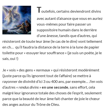
T
outefois, certains deviendront divins
avec autant d’aisance que vous en auriez
vous-mêmes pour faire passer un
suppositoire humain dans le derrière
d’une ânesse, tandis que d’autres, qui
résisteront de toute leur âme (le cas de le dire) vont tellement
en ch… qu’il faudra la distance de la terre à la lune de papier
toilette pour
«
essuyer leur souffrance
»
(je suis un poète, je le
sais, oui !)
Je « vois » des gens
« normaux »
qui résisteront modérément
(juste parce qu’ils ignorent tout de l’affaire) se mettre à
rayonner de divinité d’ici 3 ou 400 ans, par exemple… J’en vois
d’autres
« rendus divins »
en une seconde
, sans effort, cela
malgré leur ignorance totale des choses de l’esprit, seulement
parce que la beauté de leur âme fait chanter de joie le chœur
des anges autour du Trône de Dieu.