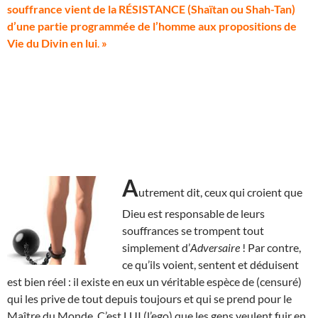
souffrance vient de la RÉSISTANCE (Shaïtan ou Shah-Tan)
d’une partie programmée de l’homme aux propositions de
Vie du Divin en lui
.
»
A
utrement dit, ceux qui croient que
Dieu est responsable de leurs
souffrances se trompent tout
simplement d’
Adversaire
! Par contre,
ce qu’ils voient, sentent et déduisent
est bien réel : il existe en eux un véritable espèce de (censuré)
qui les prive de tout depuis toujours et qui se prend pour le
Maître du Monde. C’est LUI (l’ego) que les gens veulent fuir en