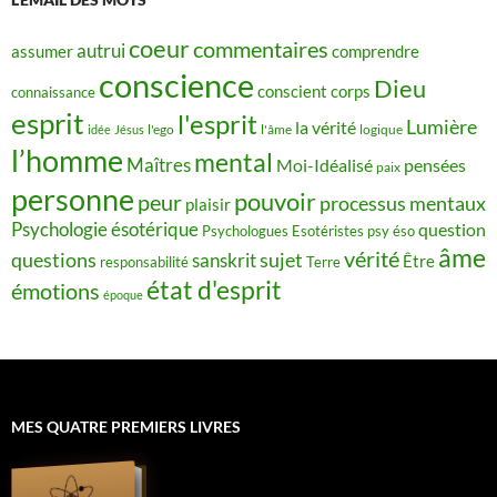
coeur
commentaires
autrui
assumer
comprendre
conscience
Dieu
conscient
corps
connaissance
esprit
l'esprit
Lumière
la vérité
idée
Jésus
l'ego
l'âme
logique
l’homme
mental
Maîtres
Moi-Idéalisé
pensées
paix
personne
pouvoir
peur
processus mentaux
plaisir
Psychologie ésotérique
question
Psychologues Esotéristes
psy éso
âme
vérité
questions
sujet
sanskrit
Être
responsabilité
Terre
état d'esprit
émotions
époque
MES QUATRE PREMIERS LIVRES