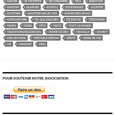
SAVOIR
SE TROMPER
SECONDAIRES
SEUL
SHAH-TAN
SHAÏTAN
SIGNIFIER
SOUFFLE
SOUFFRANCE
SOUFFRE
SOUFFRIR
SOUFFRIR MILLES VIES
SUIVRE DIEU EN SOI
SUPPOSITOIRE
TEL QUE SON DIEU
TÉLÉPATHE
TÉMOIGNER
TEMPS
TERRE
TÊTE
TEXTE
TOUT LE MONDE
TRADITIONS RELIGIEUSES
TRÔNE DE DIEU
TROUILLE
UN MOT
UNE SECONDE
VÉRITABLE DÉMON
VÉRITÉ
VERRE DE VIN
VIE
VINAIGRE
VRAI
POUR SOUTENIR NOTRE ASSOCIATION