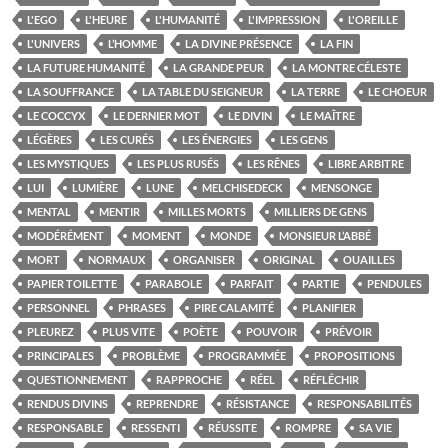
L'EGO
L'HEURE
L'HUMANITÉ
L'IMPRESSION
L'OREILLE
L'UNIVERS
L’HOMME
LA DIVINE PRÉSENCE
LA FIN
LA FUTURE HUMANITÉ
LA GRANDE PEUR
LA MONTRE CÉLESTE
LA SOUFFRANCE
LA TABLE DU SEIGNEUR
LA TERRE
LE CHOEUR
LE COCCYX
LE DERNIER MOT
LE DIVIN
LE MAÎTRE
LÉGÈRES
LES CURÉS
LES ÉNERGIES
LES GENS
LES MYSTIQUES
LES PLUS RUSÉS
LES RÊNES
LIBRE ARBITRE
LUI
LUMIÈRE
LUNE
MELCHISEDECK
MENSONGE
MENTAL
MENTIR
MILLES MORTS
MILLIERS DE GENS
MODÉRÉMENT
MOMENT
MONDE
MONSIEUR L’ABBÉ
MORT
NORMAUX
ORGANISER
ORIGINAL
OUAILLES
PAPIER TOILETTE
PARABOLE
PARFAIT
PARTIE
PENDULES
PERSONNEL
PHRASES
PIRE CALAMITÉ
PLANIFIER
PLEUREZ
PLUS VITE
POÈTE
POUVOIR
PRÉVOIR
PRINCIPALES
PROBLÈME
PROGRAMMÉE
PROPOSITIONS
QUESTIONNEMENT
RAPPROCHE
RÉEL
RÉFLÉCHIR
RENDUS DIVINS
REPRENDRE
RÉSISTANCE
RESPONSABILITÉS
RESPONSABLE
RESSENTI
RÉUSSITE
ROMPRE
SA VIE