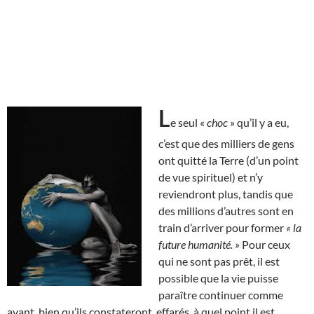
L
e seul «
choc
» qu’il y a eu,
c’est que des milliers de gens
ont quitté la Terre (d’un point
de vue spirituel) et n’y
reviendront plus, tandis que
des millions d’autres sont en
train d’arriver pour former
« la
future humanité. »
Pour ceux
qui ne sont pas prêt, il est
possible que la vie puisse
paraître continuer comme
avant, bien qu’ils constateront, effarés, à quel point il est