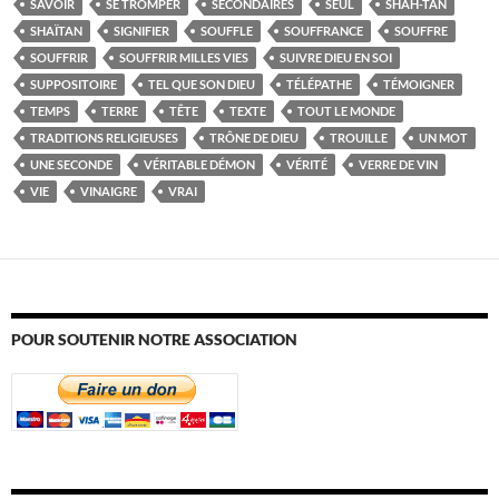
SAVOIR
SE TROMPER
SECONDAIRES
SEUL
SHAH-TAN
SHAÏTAN
SIGNIFIER
SOUFFLE
SOUFFRANCE
SOUFFRE
SOUFFRIR
SOUFFRIR MILLES VIES
SUIVRE DIEU EN SOI
SUPPOSITOIRE
TEL QUE SON DIEU
TÉLÉPATHE
TÉMOIGNER
TEMPS
TERRE
TÊTE
TEXTE
TOUT LE MONDE
TRADITIONS RELIGIEUSES
TRÔNE DE DIEU
TROUILLE
UN MOT
UNE SECONDE
VÉRITABLE DÉMON
VÉRITÉ
VERRE DE VIN
VIE
VINAIGRE
VRAI
POUR SOUTENIR NOTRE ASSOCIATION