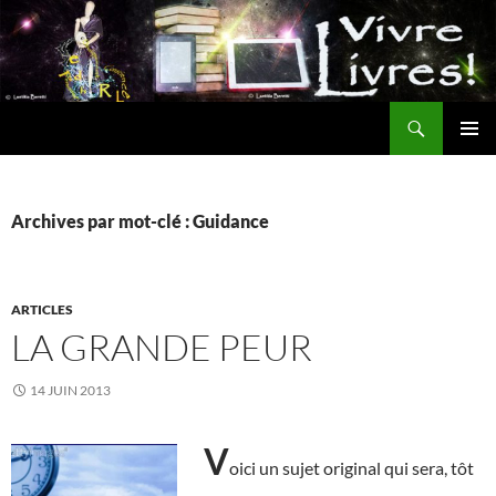
Aller
au
contenu
Recherche
MENU
PRINCI
Archives par mot-clé : Guidance
ARTICLES
LA GRANDE PEUR
14 JUIN 2013
V
oici un sujet original qui sera, tôt