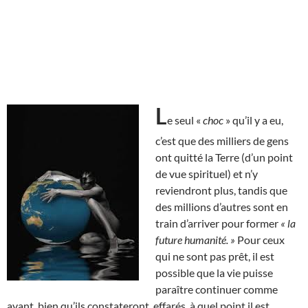
L
e seul «
choc
» qu’il y a eu,
c’est que des milliers de gens
ont quitté la Terre (d’un point
de vue spirituel) et n’y
reviendront plus, tandis que
des millions d’autres sont en
train d’arriver pour former
« la
future humanité. »
Pour ceux
qui ne sont pas prêt, il est
possible que la vie puisse
paraître continuer comme
avant, bien qu’ils constateront, effarés, à quel point il est