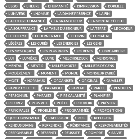
L'EGO
L'HEURE
L'HUMANITÉ
L'IMPRESSION
L'OREILLE
L'UNIVERS
L’HOMME
LA DIVINE PRÉSENCE
LA FIN
LA FUTURE HUMANITÉ
LA GRANDE PEUR
LA MONTRE CÉLESTE
LA SOUFFRANCE
LA TABLE DU SEIGNEUR
LA TERRE
LE CHOEUR
LE COCCYX
LE DERNIER MOT
LE DIVIN
LE MAÎTRE
LÉGÈRES
LES CURÉS
LES ÉNERGIES
LES GENS
LES MYSTIQUES
LES PLUS RUSÉS
LES RÊNES
LIBRE ARBITRE
LUI
LUMIÈRE
LUNE
MELCHISEDECK
MENSONGE
MENTAL
MENTIR
MILLES MORTS
MILLIERS DE GENS
MODÉRÉMENT
MOMENT
MONDE
MONSIEUR L’ABBÉ
MORT
NORMAUX
ORGANISER
ORIGINAL
OUAILLES
PAPIER TOILETTE
PARABOLE
PARFAIT
PARTIE
PENDULES
PERSONNEL
PHRASES
PIRE CALAMITÉ
PLANIFIER
PLEUREZ
PLUS VITE
POÈTE
POUVOIR
PRÉVOIR
PRINCIPALES
PROBLÈME
PROGRAMMÉE
PROPOSITIONS
QUESTIONNEMENT
RAPPROCHE
RÉEL
RÉFLÉCHIR
RENDUS DIVINS
REPRENDRE
RÉSISTANCE
RESPONSABILITÉS
RESPONSABLE
RESSENTI
RÉUSSITE
ROMPRE
SA VIE