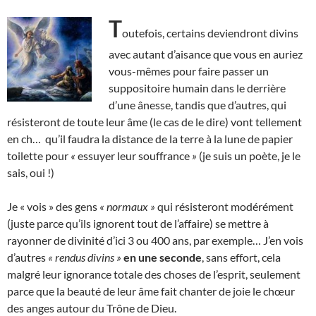
T
outefois, certains deviendront divins
avec autant d’aisance que vous en auriez
vous-mêmes pour faire passer un
suppositoire humain dans le derrière
d’une ânesse, tandis que d’autres, qui
résisteront de toute leur âme (le cas de le dire) vont tellement
en ch… qu’il faudra la distance de la terre à la lune de papier
toilette pour
«
essuyer leur souffrance
»
(je suis un poète, je le
sais, oui !)
Je « vois » des gens
« normaux »
qui résisteront modérément
(juste parce qu’ils ignorent tout de l’affaire) se mettre à
rayonner de divinité d’ici 3 ou 400 ans, par exemple… J’en vois
d’autres
« rendus divins »
en une seconde
, sans effort, cela
malgré leur ignorance totale des choses de l’esprit, seulement
parce que la beauté de leur âme fait chanter de joie le chœur
des anges autour du Trône de Dieu.