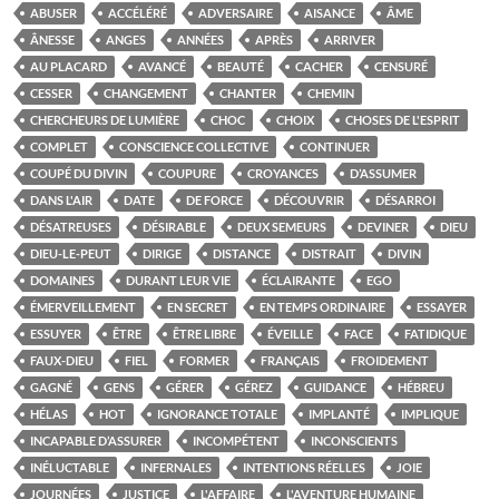
ABUSER
ACCÉLÉRÉ
ADVERSAIRE
AISANCE
ÂME
ÂNESSE
ANGES
ANNÉES
APRÈS
ARRIVER
AU PLACARD
AVANCÉ
BEAUTÉ
CACHER
CENSURÉ
CESSER
CHANGEMENT
CHANTER
CHEMIN
CHERCHEURS DE LUMIÈRE
CHOC
CHOIX
CHOSES DE L'ESPRIT
COMPLET
CONSCIENCE COLLECTIVE
CONTINUER
COUPÉ DU DIVIN
COUPURE
CROYANCES
D’ASSUMER
DANS L'AIR
DATE
DE FORCE
DÉCOUVRIR
DÉSARROI
DÉSATREUSES
DÉSIRABLE
DEUX SEMEURS
DEVINER
DIEU
DIEU-LE-PEUT
DIRIGE
DISTANCE
DISTRAIT
DIVIN
DOMAINES
DURANT LEUR VIE
ÉCLAIRANTE
EGO
ÉMERVEILLEMENT
EN SECRET
EN TEMPS ORDINAIRE
ESSAYER
ESSUYER
ÊTRE
ÊTRE LIBRE
ÉVEILLE
FACE
FATIDIQUE
FAUX-DIEU
FIEL
FORMER
FRANÇAIS
FROIDEMENT
GAGNÉ
GENS
GÉRER
GÉREZ
GUIDANCE
HÉBREU
HÉLAS
HOT
IGNORANCE TOTALE
IMPLANTÉ
IMPLIQUE
INCAPABLE D’ASSURER
INCOMPÉTENT
INCONSCIENTS
INÉLUCTABLE
INFERNALES
INTENTIONS RÉELLES
JOIE
JOURNÉES
JUSTICE
L'AFFAIRE
L'AVENTURE HUMAINE