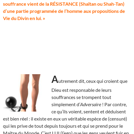
souffrance vient de la RÉSISTANCE (Shaïtan ou Shah-Tan)
d’une partie programmée de l’homme aux propositions de
Vie du Divin en lui
.
»
A
utrement dit, ceux qui croient que
Dieu est responsable de leurs
souffrances se trompent tout
simplement d’
Adversaire
! Par contre,
ce qu’ils voient, sentent et déduisent
est bien réel : il existe en eux un véritable espèce de (censuré)
qui les prive de tout depuis toujours et qui se prend pour le
Maître du Monde. C’est LUI (l’ego) que les gens veulent fuir en