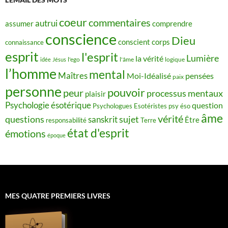
coeur
commentaires
autrui
assumer
comprendre
conscience
Dieu
conscient
corps
connaissance
esprit
l'esprit
Lumière
la vérité
idée
Jésus
l'ego
l'âme
logique
l’homme
mental
Maîtres
Moi-Idéalisé
pensées
paix
personne
pouvoir
peur
processus mentaux
plaisir
Psychologie ésotérique
question
Psychologues Esotéristes
psy éso
âme
vérité
questions
sujet
sanskrit
Être
responsabilité
Terre
état d'esprit
émotions
époque
MES QUATRE PREMIERS LIVRES