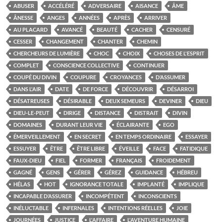
ABUSER
ACCÉLÉRÉ
ADVERSAIRE
AISANCE
ÂME
ÂNESSE
ANGES
ANNÉES
APRÈS
ARRIVER
AU PLACARD
AVANCÉ
BEAUTÉ
CACHER
CENSURÉ
CESSER
CHANGEMENT
CHANTER
CHEMIN
CHERCHEURS DE LUMIÈRE
CHOC
CHOIX
CHOSES DE L'ESPRIT
COMPLET
CONSCIENCE COLLECTIVE
CONTINUER
COUPÉ DU DIVIN
COUPURE
CROYANCES
D’ASSUMER
DANS L'AIR
DATE
DE FORCE
DÉCOUVRIR
DÉSARROI
DÉSATREUSES
DÉSIRABLE
DEUX SEMEURS
DEVINER
DIEU
DIEU-LE-PEUT
DIRIGE
DISTANCE
DISTRAIT
DIVIN
DOMAINES
DURANT LEUR VIE
ÉCLAIRANTE
EGO
ÉMERVEILLEMENT
EN SECRET
EN TEMPS ORDINAIRE
ESSAYER
ESSUYER
ÊTRE
ÊTRE LIBRE
ÉVEILLE
FACE
FATIDIQUE
FAUX-DIEU
FIEL
FORMER
FRANÇAIS
FROIDEMENT
GAGNÉ
GENS
GÉRER
GÉREZ
GUIDANCE
HÉBREU
HÉLAS
HOT
IGNORANCE TOTALE
IMPLANTÉ
IMPLIQUE
INCAPABLE D’ASSURER
INCOMPÉTENT
INCONSCIENTS
INÉLUCTABLE
INFERNALES
INTENTIONS RÉELLES
JOIE
JOURNÉES
JUSTICE
L'AFFAIRE
L'AVENTURE HUMAINE