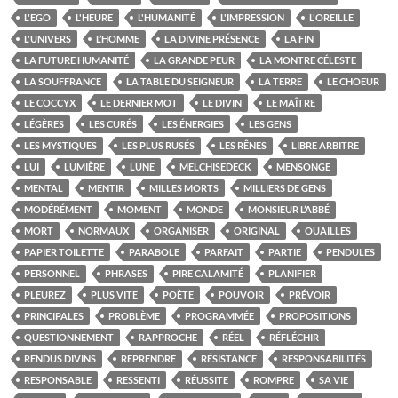
L'EGO
L'HEURE
L'HUMANITÉ
L'IMPRESSION
L'OREILLE
L'UNIVERS
L’HOMME
LA DIVINE PRÉSENCE
LA FIN
LA FUTURE HUMANITÉ
LA GRANDE PEUR
LA MONTRE CÉLESTE
LA SOUFFRANCE
LA TABLE DU SEIGNEUR
LA TERRE
LE CHOEUR
LE COCCYX
LE DERNIER MOT
LE DIVIN
LE MAÎTRE
LÉGÈRES
LES CURÉS
LES ÉNERGIES
LES GENS
LES MYSTIQUES
LES PLUS RUSÉS
LES RÊNES
LIBRE ARBITRE
LUI
LUMIÈRE
LUNE
MELCHISEDECK
MENSONGE
MENTAL
MENTIR
MILLES MORTS
MILLIERS DE GENS
MODÉRÉMENT
MOMENT
MONDE
MONSIEUR L’ABBÉ
MORT
NORMAUX
ORGANISER
ORIGINAL
OUAILLES
PAPIER TOILETTE
PARABOLE
PARFAIT
PARTIE
PENDULES
PERSONNEL
PHRASES
PIRE CALAMITÉ
PLANIFIER
PLEUREZ
PLUS VITE
POÈTE
POUVOIR
PRÉVOIR
PRINCIPALES
PROBLÈME
PROGRAMMÉE
PROPOSITIONS
QUESTIONNEMENT
RAPPROCHE
RÉEL
RÉFLÉCHIR
RENDUS DIVINS
REPRENDRE
RÉSISTANCE
RESPONSABILITÉS
RESPONSABLE
RESSENTI
RÉUSSITE
ROMPRE
SA VIE