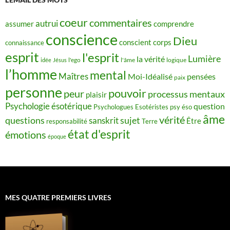
coeur
commentaires
autrui
assumer
comprendre
conscience
Dieu
conscient
corps
connaissance
esprit
l'esprit
Lumière
la vérité
idée
Jésus
l'ego
l'âme
logique
l’homme
mental
Maîtres
Moi-Idéalisé
pensées
paix
personne
pouvoir
peur
processus mentaux
plaisir
Psychologie ésotérique
question
Psychologues Esotéristes
psy éso
âme
vérité
questions
sujet
sanskrit
Être
responsabilité
Terre
état d'esprit
émotions
époque
MES QUATRE PREMIERS LIVRES