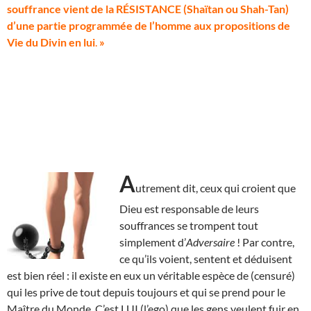
souffrance vient de la RÉSISTANCE (Shaïtan ou Shah-Tan)
d’une partie programmée de l’homme aux propositions de
Vie du Divin en lui
.
»
A
utrement dit, ceux qui croient que
Dieu est responsable de leurs
souffrances se trompent tout
simplement d’
Adversaire
! Par contre,
ce qu’ils voient, sentent et déduisent
est bien réel : il existe en eux un véritable espèce de (censuré)
qui les prive de tout depuis toujours et qui se prend pour le
Maître du Monde. C’est LUI (l’ego) que les gens veulent fuir en