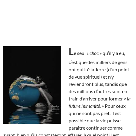
L
e seul «
choc
» qu’il y a eu,
c’est que des milliers de gens
ont quitté la Terre (d’un point
de vue spirituel) et n’y
reviendront plus, tandis que
des millions d’autres sont en
train d’arriver pour former
« la
future humanité. »
Pour ceux
qui ne sont pas prêt, il est
possible que la vie puisse
paraître continuer comme
avant, bien qu’ils constateront, effarés, à quel point il est