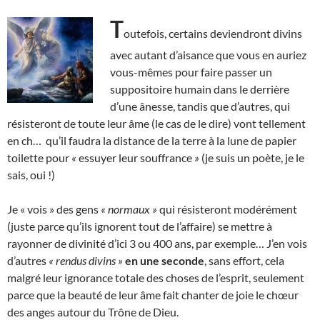
T
outefois, certains deviendront divins
avec autant d’aisance que vous en auriez
vous-mêmes pour faire passer un
suppositoire humain dans le derrière
d’une ânesse, tandis que d’autres, qui
résisteront de toute leur âme (le cas de le dire) vont tellement
en ch… qu’il faudra la distance de la terre à la lune de papier
toilette pour
«
essuyer leur souffrance
»
(je suis un poète, je le
sais, oui !)
Je « vois » des gens
« normaux »
qui résisteront modérément
(juste parce qu’ils ignorent tout de l’affaire) se mettre à
rayonner de divinité d’ici 3 ou 400 ans, par exemple… J’en vois
d’autres
« rendus divins »
en une seconde
, sans effort, cela
malgré leur ignorance totale des choses de l’esprit, seulement
parce que la beauté de leur âme fait chanter de joie le chœur
des anges autour du Trône de Dieu.