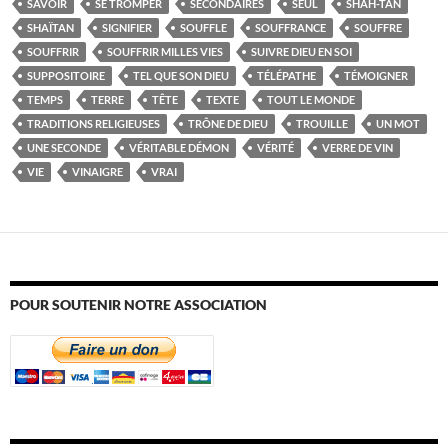
SAVOIR
SE TROMPER
SECONDAIRES
SEUL
SHAH-TAN
SHAÏTAN
SIGNIFIER
SOUFFLE
SOUFFRANCE
SOUFFRE
SOUFFRIR
SOUFFRIR MILLES VIES
SUIVRE DIEU EN SOI
SUPPOSITOIRE
TEL QUE SON DIEU
TÉLÉPATHE
TÉMOIGNER
TEMPS
TERRE
TÊTE
TEXTE
TOUT LE MONDE
TRADITIONS RELIGIEUSES
TRÔNE DE DIEU
TROUILLE
UN MOT
UNE SECONDE
VÉRITABLE DÉMON
VÉRITÉ
VERRE DE VIN
VIE
VINAIGRE
VRAI
POUR SOUTENIR NOTRE ASSOCIATION