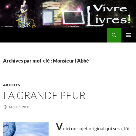
Aller
au
contenu
Recherche
MENU
PRINCI
Archives par mot-clé : Monsieur l’Abbé
ARTICLES
LA GRANDE PEUR
14 JUIN 2013
V
oici un sujet original qui sera, tôt