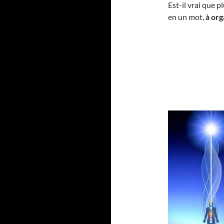
Est-il vrai que pl
en un mot,
à org