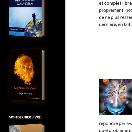
et complet libre
proprement incon
de ne plus resse
dernière, en fait.
MON DERNIER LIVRE
répondre par av
quel problème de 