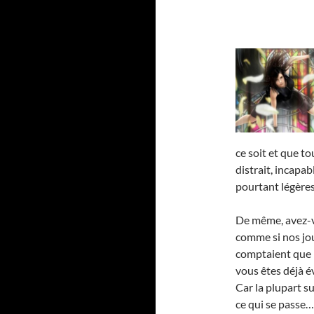
ce soit et que t
distrait, incapa
pourtant légères
De même, avez-v
comme si nos jou
comptaient que 1
vous êtes déjà év
Car la plupart s
ce qui se passe