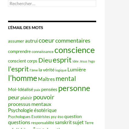
Rechercher :
L’ÉMAIL DES MOTS
coeur
commentaires
autrui
assumer
conscience
comprendre
connaissance
esprit
Dieu
conscient
corps
idée
Jésus
l'ego
l'esprit
Lumière
la vérité
l'âme
logique
l’homme
mental
Maîtres
personne
Moi-Idéalisé
pensées
paix
pouvoir
peur
plaisir
processus mentaux
Psychologie ésotérique
question
Psychologues Esotéristes
psy éso
questions
sujet
sanskrit
responsabilité
Terre