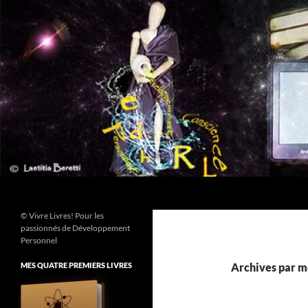
Aller
au
contenu
Recherche
© Vivre Livres! Pour les
passionnés de Développement
Personnel
MES QUATRE PREMIERS LIVRES
Archives par mo