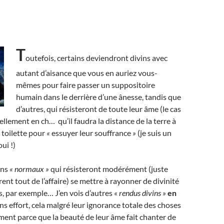
T
outefois, certains deviendront divins avec
autant d’aisance que vous en auriez vous-
mêmes pour faire passer un suppositoire
humain dans le derrière d’une ânesse, tandis que
d’autres, qui résisteront de toute leur âme (le cas
tellement en ch… qu’il faudra la distance de la terre à
r toilette pour
«
essuyer leur souffrance
»
(je suis un
oui !)
ens
« normaux »
qui résisteront modérément (juste
rent tout de l’affaire) se mettre à rayonner de divinité
ns, par exemple… J’en vois d’autres
« rendus divins »
en
ans effort, cela malgré leur ignorance totale des choses
lement parce que la beauté de leur âme fait chanter de