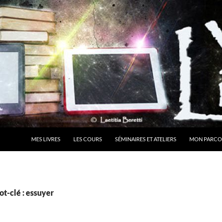
MES LIVRES
LES COURS
SÉMINAIRES ET ATELIERS
MON PARCO
t-clé : essuyer