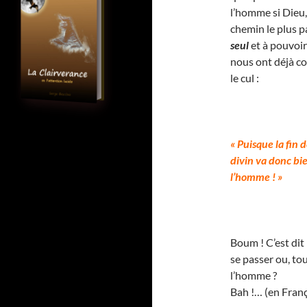
l’homme si Dieu, s
chemin le plus pa
seul
et à pouvoir
nous ont déjà co
le cul :
« Puisque la fin 
divin va donc bi
l’homme ! »
Boum ! C’est dit
se passer ou, to
l’homme ?
Bah !… (en Franç