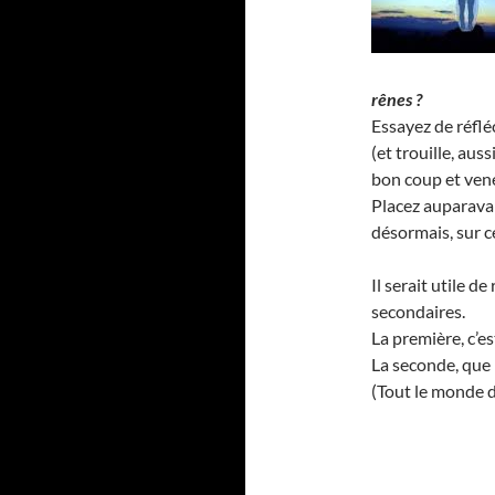
rênes ?
Essayez de réflé
(et trouille, aus
bon coup et vene
Placez auparavant
désormais, sur c
Il serait utile 
secondaires.
La première, c’e
La seconde, que 
(Tout le monde de