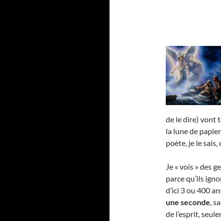
de le dire) vont 
la lune de papie
poète, je le sais, 
Je « vois » des g
parce qu’ils igno
d’ici 3 ou 400 a
une seconde
, s
de l’esprit, seu