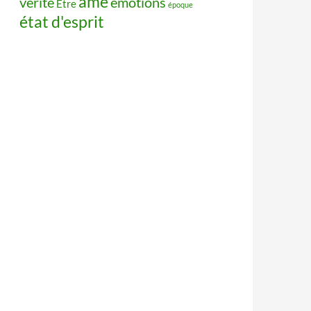
âme
vérité
émotions
Être
époque
état d'esprit