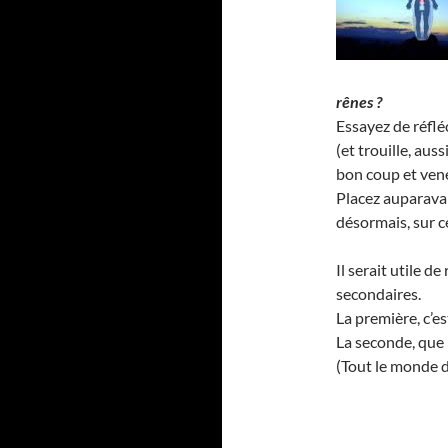
rênes ?
Essayez de réflé
(et trouille, aus
bon coup et vene
Placez auparavant
désormais, sur c
Il serait utile 
secondaires.
La première, c’e
La seconde, que 
(Tout le monde de