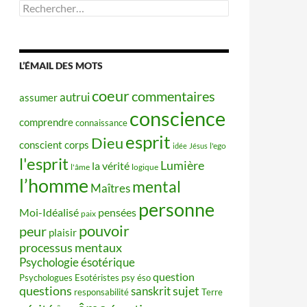
Rechercher :
L’ÉMAIL DES MOTS
coeur
commentaires
autrui
assumer
conscience
comprendre
connaissance
esprit
Dieu
conscient
corps
idée
Jésus
l'ego
l'esprit
Lumière
la vérité
l'âme
logique
l’homme
mental
Maîtres
personne
Moi-Idéalisé
pensées
paix
pouvoir
peur
plaisir
processus mentaux
Psychologie ésotérique
question
Psychologues Esotéristes
psy éso
questions
sujet
sanskrit
responsabilité
Terre