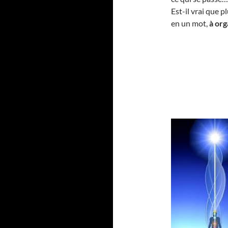
Est-il vrai que pl
en un mot,
à org