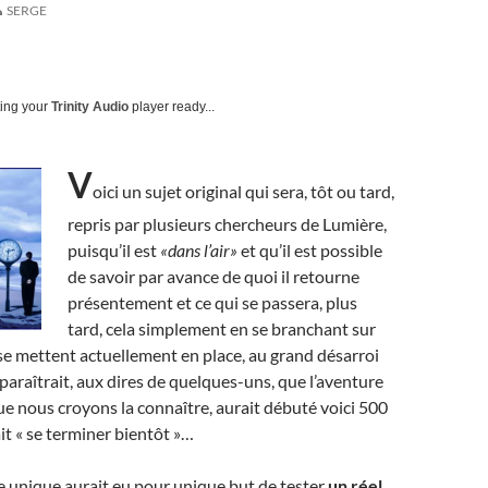
SERGE
ting your
Trinity Audio
player ready...
V
oici un sujet original qui sera, tôt ou tard,
repris par plusieurs chercheurs de Lumière,
puisqu’il est
«dans l’air»
et qu’il est possible
de savoir par avance de quoi il retourne
présentement et ce qui se passera, plus
tard, cela simplement en se branchant sur
 se mettent actuellement en place, au grand désarroi
 paraîtrait, aux dires de quelques-uns, que l’aventure
ue nous croyons la connaître, aurait débuté voici 500
it « se terminer bientôt »…
 unique aurait eu pour unique but de tester
un réel