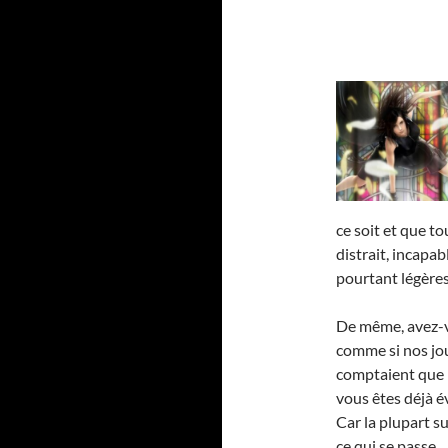
ce soit et que t
distrait, incapa
pourtant légères
De même, avez-v
comme si nos jou
comptaient que 1
vous êtes déjà év
Car la plupart s
ce qui se passe