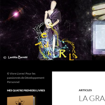
Aller
au
contenu
Recherche
© Vivre Livres! Pour les
passionnés de Développement
Personnel
ARTICLES
MES QUATRE PREMIERS LIVRES
LA GR