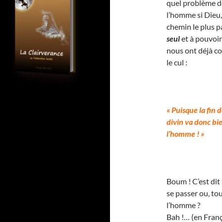
quel problème de 
l’homme si Dieu, s
chemin le plus pa
seul
et à pouvoir
nous ont déjà co
le cul :
« Puisque la fin 
divin va donc bi
l’homme ! »
Boum ! C’est dit
se passer ou, to
l’homme ?
Bah !… (en Franç