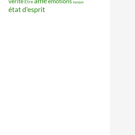
âme
vérité
émotions
Être
époque
état d'esprit