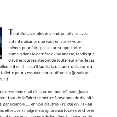
T
outefois, certains deviendront divins avec
autant d’aisance que vous en auriez vous-
mêmes pour faire passer un suppositoire
humain dans le derrière d’une ânesse, tandis que
d’autres, qui résisteront de toute leur âme (le cas
tellement en ch… qu’il faudra la distance de la terre à
r toilette pour
«
essuyer leur souffrance
»
(je suis un
oui !)
ens
« normaux »
qui résisteront modérément (juste
rent tout de l’affaire) se mettre à rayonner de divinité
ns, par exemple… J’en vois d’autres
« rendus divins »
en
ans effort, cela malgré leur ignorance totale des choses
lement parce que la beauté de leur âme fait chanter de