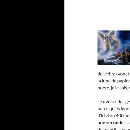
de le dire) vont 
la lune de papie
poète, je le sais, 
Je « vois » des g
parce qu’ils igno
d’ici 3 ou 400 a
une seconde
, s
de l’esprit, seu