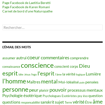
Page Facebook de Laetitia Beretti
Page Facebook de Karen Romani
Carnet de bord d’une Naturopathe
Rechercher :
L’ÉMAIL DES MOTS
coeur
commentaires
autrui
assumer
comprendre
conscience
Dieu
conscient
corps
connaissance
esprit
l'esprit
Lumière
la vérité
idée
Jésus
l'ego
l'âme
logique
l’homme
mental
Maîtres
Moi-Idéalisé
pensées
paix
personne
pouvoir
peur
processus mentaux
plaisir
Psychologie ésotérique
question
Psychologues Esotéristes
psy éso
âme
vérité
questions
sujet
sanskrit
Être
responsabilité
Terre