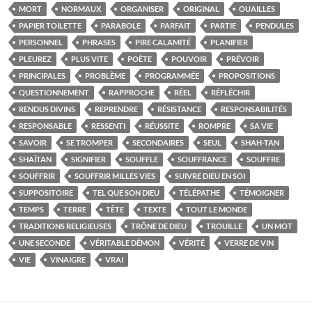
MORT
NORMAUX
ORGANISER
ORIGINAL
OUAILLES
PAPIER TOILETTE
PARABOLE
PARFAIT
PARTIE
PENDULES
PERSONNEL
PHRASES
PIRE CALAMITÉ
PLANIFIER
PLEUREZ
PLUS VITE
POÈTE
POUVOIR
PRÉVOIR
PRINCIPALES
PROBLÈME
PROGRAMMÉE
PROPOSITIONS
QUESTIONNEMENT
RAPPROCHE
RÉEL
RÉFLÉCHIR
RENDUS DIVINS
REPRENDRE
RÉSISTANCE
RESPONSABILITÉS
RESPONSABLE
RESSENTI
RÉUSSITE
ROMPRE
SA VIE
SAVOIR
SE TROMPER
SECONDAIRES
SEUL
SHAH-TAN
SHAÏTAN
SIGNIFIER
SOUFFLE
SOUFFRANCE
SOUFFRE
SOUFFRIR
SOUFFRIR MILLES VIES
SUIVRE DIEU EN SOI
SUPPOSITOIRE
TEL QUE SON DIEU
TÉLÉPATHE
TÉMOIGNER
TEMPS
TERRE
TÊTE
TEXTE
TOUT LE MONDE
TRADITIONS RELIGIEUSES
TRÔNE DE DIEU
TROUILLE
UN MOT
UNE SECONDE
VÉRITABLE DÉMON
VÉRITÉ
VERRE DE VIN
VIE
VINAIGRE
VRAI