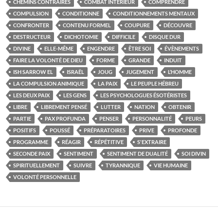
CHEMINS CONTRAIRES
COMBAT INTÉRIEUR
COMPRENDRE
COMPULSION
CONDITIONNE
CONDITIONNEMENTS MENTAUX
CONFRONTER
CONTENU FORMEL
COUPURE
DÉCOUVRE
DESTRUCTEUR
DICHOTOMIE
DIFFICILE
DISQUE DUR
DIVINE
ELLE-MÊME
ENGENDRE
ÊTRE SOI
ÉVÈNEMENTS
FAIRE LA VOLONTÉ DE DIEU
FORME
GRANDE
INDUIT
ISH SARROW EL
ISRAËL
JOUG
JUGEMENT
L’HOMME
LA COMPULSION ANIMIQUE
LA PAIX
LE PEUPLE HÉBREU
LES DEUX PAIX
LES GENS
LES PSYCHOLOGUES ÉSOTÉRISTES
LIBRE
LIBREMENT PENSÉ
LUTTER
NATION
OBTENIR
PARTIE
PAX PROFUNDA
PENSER
PERSONNALITÉ
PEURS
POSITIFS
POUSSÉ
PRÉPARATOIRES
PRIVE
PROFONDE
PROGRAMME
RÉAGIR
RÉPÉTITIVE
S'EXTRAIRE
SECONDE PAIX
SENTIMENT
SENTIMENT DE DUALITÉ
SOI DIVIN
SPIRITUELLEMENT
SUIVRE
TYRANNIQUE
VIE HUMAINE
VOLONTÉ PERSONNELLE