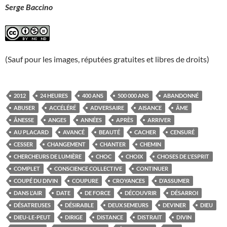
Serge Baccino
(Sauf pour les images, réputées gratuites et libres de droits)
2012
24 HEURES
400 ANS
500 000 ANS
ABANDONNÉ
ABUSER
ACCÉLÉRÉ
ADVERSAIRE
AISANCE
ÂME
ÂNESSE
ANGES
ANNÉES
APRÈS
ARRIVER
AU PLACARD
AVANCÉ
BEAUTÉ
CACHER
CENSURÉ
CESSER
CHANGEMENT
CHANTER
CHEMIN
CHERCHEURS DE LUMIÈRE
CHOC
CHOIX
CHOSES DE L'ESPRIT
COMPLET
CONSCIENCE COLLECTIVE
CONTINUER
COUPÉ DU DIVIN
COUPURE
CROYANCES
D’ASSUMER
DANS L'AIR
DATE
DE FORCE
DÉCOUVRIR
DÉSARROI
DÉSATREUSES
DÉSIRABLE
DEUX SEMEURS
DEVINER
DIEU
DIEU-LE-PEUT
DIRIGE
DISTANCE
DISTRAIT
DIVIN