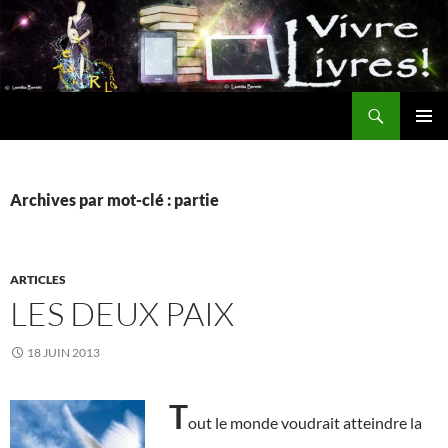
Aller
au
contenu
Recherche
MENU
PRINCI
Archives par mot-clé : partie
ARTICLES
LES DEUX PAIX
18 JUIN 2013
T
out le monde voudrait atteindre la