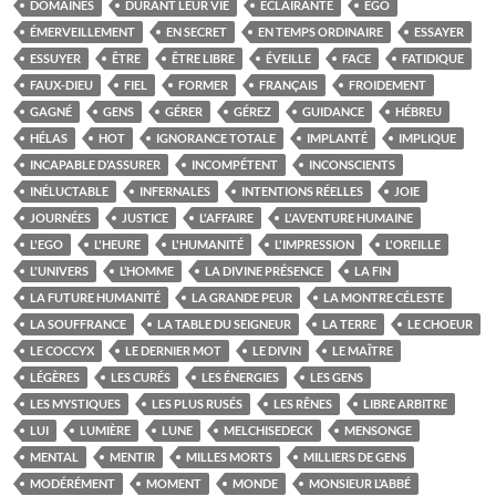
DOMAINES
DURANT LEUR VIE
ÉCLAIRANTE
EGO
ÉMERVEILLEMENT
EN SECRET
EN TEMPS ORDINAIRE
ESSAYER
ESSUYER
ÊTRE
ÊTRE LIBRE
ÉVEILLE
FACE
FATIDIQUE
FAUX-DIEU
FIEL
FORMER
FRANÇAIS
FROIDEMENT
GAGNÉ
GENS
GÉRER
GÉREZ
GUIDANCE
HÉBREU
HÉLAS
HOT
IGNORANCE TOTALE
IMPLANTÉ
IMPLIQUE
INCAPABLE D’ASSURER
INCOMPÉTENT
INCONSCIENTS
INÉLUCTABLE
INFERNALES
INTENTIONS RÉELLES
JOIE
JOURNÉES
JUSTICE
L'AFFAIRE
L'AVENTURE HUMAINE
L'EGO
L'HEURE
L'HUMANITÉ
L'IMPRESSION
L'OREILLE
L'UNIVERS
L’HOMME
LA DIVINE PRÉSENCE
LA FIN
LA FUTURE HUMANITÉ
LA GRANDE PEUR
LA MONTRE CÉLESTE
LA SOUFFRANCE
LA TABLE DU SEIGNEUR
LA TERRE
LE CHOEUR
LE COCCYX
LE DERNIER MOT
LE DIVIN
LE MAÎTRE
LÉGÈRES
LES CURÉS
LES ÉNERGIES
LES GENS
LES MYSTIQUES
LES PLUS RUSÉS
LES RÊNES
LIBRE ARBITRE
LUI
LUMIÈRE
LUNE
MELCHISEDECK
MENSONGE
MENTAL
MENTIR
MILLES MORTS
MILLIERS DE GENS
MODÉRÉMENT
MOMENT
MONDE
MONSIEUR L’ABBÉ